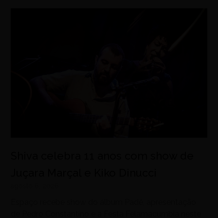
Shiva celebra 11 anos com show de
Juçara Marçal e Kiko Dinucci
agosto 6, 2026
Espaço recebe show do álbum Padê, apresentação
de Pedro Constantino e a Festa Felamacumbia neste