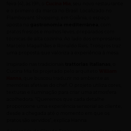
feira (4), às 19h, o
Cucina Mia
, seu novo restaurante
e o primeiro da marca no Brasil. Localizado no
Flamboyant Shopping, em Goiânia, o espaço
aposta na
gastronomia mediterrânea
, com
pratos frescos e molhos leves, preparados com
técnicas de alta cozinha. Ao lado dos empresários
Marcelo Magalhães e Ronaldo Reis, Troisgros traz
uma proposta que valoriza a experiência à mesa.
Inspirado nas tradicionais
trattorias italianas
, o
Cucina Mia foi projetado pelo arquiteto
William
Hanna
, que buscou traduzir no ambiente as
memórias afetivas do chef. O projeto utiliza cores,
texturas e iluminação para criar uma atmosfera
acolhedora. “Queremos que cada detalhe
proporcione uma experiência sensorial ao cliente,
desde a chegada até o momento em que os
pratos são servidos”, explica Hanna.