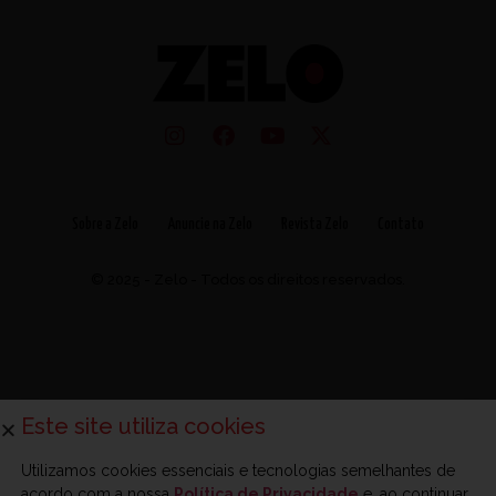
Sobre a Zelo
Anuncie na Zelo
Revista Zelo
Contato
© 2025 - Zelo - Todos os direitos reservados.
Este site utiliza cookies
Utilizamos cookies essenciais e tecnologias semelhantes de
acordo com a nossa
Política de Privacidade
e, ao continuar