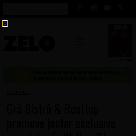
Zelo 53
GOURMET
Grá Bistrô & Rooftop
promove jantar exclusivo