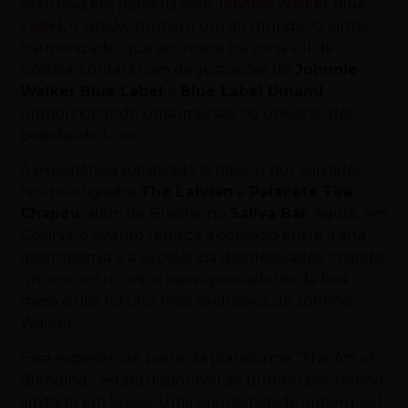
exclusiva em parceria com
Johnnie Walker Blue
Label
, o whisky número um do mundo. O jantar
harmonizado, que acontece na zona sul de
Goiânia, contará com degustações de
Johnnie
Walker Blue Label
e
Blue Label Umami
,
proporcionando uma imersão no universo das
bebidas de luxo.
A experiência sofisticada já passou por Salvador,
nos prestigiados
The Latvian
e
Palacete Tira
Chapéu
, além de Brasília, no
Sallva Bar
. Agora, em
Goiânia, o evento reforça a conexão entre a alta
gastronomia e a excelência dos destilados, criando
um encontro único para apreciadores da boa
mesa e dos rótulos mais exclusivos de Johnnie
Walker.
Essa experiência, parte da plataforma “The Art of
Blending”, estará disponível ao público por tempo
limitado em breve. Uma oportunidade imperdível