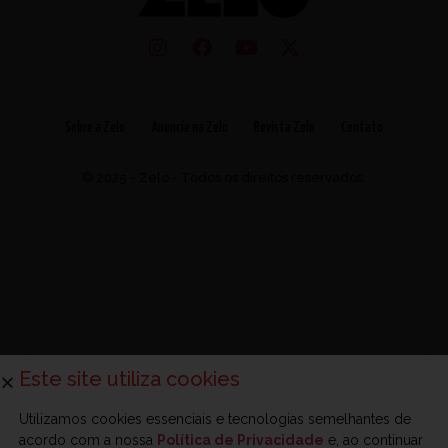
Sobre a Zelo
Anuncie na Zelo
Revista Zelo
Contato
© 2025 - Zelo - Todos os direitos reservados.
Este site utiliza cookies
Utilizamos cookies essenciais e tecnologias semelhantes de
acordo com a nossa
Política de Privacidade
e, ao continuar