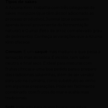
Tipos de sakes
A Azuma Kirin trabalha com três categorias de
sakes: Honjozos (que têm álcool adicionado ao
processo produtivo), Junmai (que possuem
apenas álcool proveniente da fermentação
natural) e Guinjo (feito de arroz com elevado grau
de polimento). Conheça as variações que a Azuma
Kirin oferece:
Comum
: É um
saquê
mais maduro e que passa a
sensação mais alcoólica. É incolor, tem sabor
neutro e final seco. É ideal para misturas com
frutas cítricas e uma boa pedida para o preparo
das tradicionais sakerinhas, além de ser versátil
para uso na culinária, como substituto ao vinho
em algumas preparações. Pode ser facilmente
combinado com frutos do mar e sushis mais
tradicionais.
Soft:
Indicado para quem busca um sabor