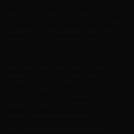
por este motivo, o Nama é considerado uma
bebida volátil e pede mais cuidado no consumo e
armazenamento, que deve ser obrigatoriamente
refrigerado, boa pedida para os dias quentes.
Junmai:
o Junmai é o
saquê
sem adição de álcool,
toda percepção alcoólica é proveniente de sua
fermentação, é mais encorpado e com final de
sabor intenso. Com alta qualidade, já garantiu
medalha de prata no Prêmio Monde Selection,
realizado na Bélgica. Ideal para consumo puro,
harmonizando muito bem com ensopados, frituras
ou ainda pratos com temperos mais intensos, ou
para os mais exigentes, quem sabe compor drinks
com maior nível de complexidade.
Guinjo:
Os
saquês
Guinjo são feitos com grãos
com nível de polimento acima de 40%, quando se
utiliza a parte mais nobre do arroz. Produzido a
partir de método tradicional japonês é mais