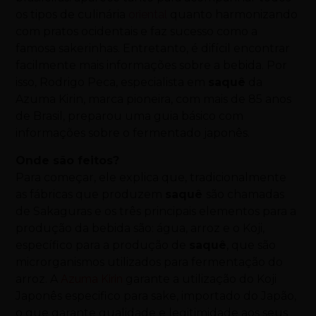
os tipos de culinária
oriental
quanto harmonizando
com pratos ocidentais e faz sucesso como a
famosa sakerinhas. Entretanto, é difícil encontrar
facilmente mais informações sobre a bebida. Por
isso, Rodrigo Peca, especialista em
saquê
da
Azuma Kirin, marca pioneira, com mais de 85 anos
de Brasil, preparou uma guia básico com
informações sobre o fermentado japonês.
Onde são feitos?
Para começar, ele explica que, tradicionalmente
as fábricas que produzem
saquê
são chamadas
de Sakaguras e os três principais elementos para a
produção da bebida são: água, arroz e o Koji,
específico para a produção de
saquê
, que são
microrganismos utilizados para fermentação do
arroz. A
Azuma Kirin
garante a utilização do Koji
Japonês especifico para sake, importado do Japão,
o que garante qualidade e legitimidade aos seus