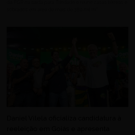
da FGR na saída para Trindade e reúne casas térreas e
sobrados em área de mais de 380 mil m²
Daniel Vilela oficializa candidatura à
reeleição em Goiás e apresenta