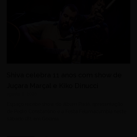
Shiva celebra 11 anos com show de
Juçara Marçal e Kiko Dinucci
agosto 6, 2026
Espaço recebe show do álbum Padê, apresentação
de Pedro Constantino e a Festa Felamacumbia neste
sábado (8), em Goiânia