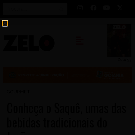
Zelo 53
GOURMET
Conheça o Saquê, umas das
bebidas tradicionais do