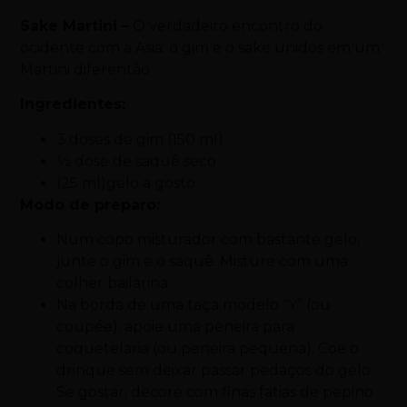
Sake Martini –
O verdadeiro encontro do
ocidente com a Asia: o gim e o sake unidos em um
Martini diferentão
Ingredientes:
3 doses de gim (150 ml)
½ dose de saquê seco
(25 ml)gelo a gosto
Modo de preparo:
Num copo misturador com bastante gelo,
junte o gim e o saquê. Misture com uma
colher bailarina.
Na borda de uma taça modelo “Y” (ou
coupée), apoie uma peneira para
coquetelaria (ou peneira pequena). Coe o
drinque sem deixar passar pedaços do gelo.
Se gostar, decore com finas fatias de pepino