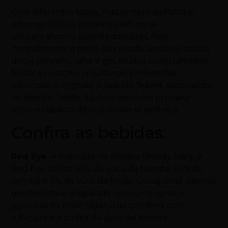
Com diferentes bases, mas sempre exóticos e
saborosos,
drinks
japoneses em geral
utilizam
shochu
(bebida destilada, feita
normalmente a partir da cevada, arroz ou batata
doce)
umeshu,
sake e gin. Muitos usam também
frutas e
matcha,
resultando em bebidas
saborosas e originais. A
Quickly Travel
, especialista
no destino Japão, dá
dicas
de como preparar
alguns clássicos da coquetelaria nipônica.
Confira as bebidas:
Red Eye –
Inspirado no clássico Bloody Mary, o
Red Eye utiliza 30% de suco de tomate, 65% de
cerveja e 5% de suco de limão. O coquetel japonês
geralmente é preparado com uma cerveja
japonesa do estilo lager, que combina com
a doçura e a acidez do suco de tomate.