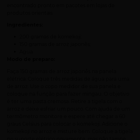
encontrado pronto em pacotes em lojas de
produtos orientais.
Ingredientes:
200 gramas de komekoji;
150 gramas de arroz japonês;
Agua
Modo de preparo:
Faça 150 gramas de arroz japonês na panela
elétrica. Coloque três medidas de água para uma
de arroz. Use o copo medidor de sua panela e
coloque na função para fazer mingau. O objetivo
é ter uma pasta cremosa. Retire a tigela com o
arroz e deixe esfriar um pouco. Com ajuda de um
termômetro monitore e espere até chegar a 60
graus Celsius para colocar o komekoji. Adicione o
komekoji no arroz e misture bem. Coloque a tigela
no suporte elétrico novamente, mas não tampe.