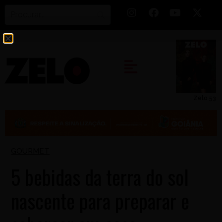
Zelo 53
GOURMET
5 bebidas da terra do sol
nascente para preparar e