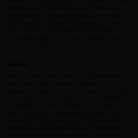
a mesma fruta usada para fazer umeboshi. É feita
de ameixa japonesa verde, açúcar e álcool de
arroz (shochu). A época de produção acontece no
mês de junho no Japão. A bebida era consumida
como medicina no período Showa para tratar
dores de garganta. Virou uma bebida alcóolica
popular e os japoneses costumavam fazer em
casa.
Receita:
Deixe 1kg de ume de molho em água filtrada de
oito a doze horas. Descartar a água e lavar as
ameixas em água corrente; Coloque o ume verde
em uma jarra com ½ kg de açúcar (de preferência
em pedra) com 2 litros de shochu. Se optar pelo
açúcar granulado, recomenda-se agitar a jarra
uma vez ao dia. Se usar açúcar mascavo, ele fica
mais doce e com aroma mais forte. O recipiente
deve ser hermeticamente fechado e descansar