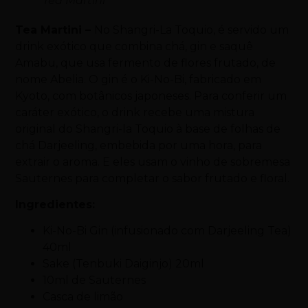
Tea Martini
Tea Martini –
No Shangri-La Toquio, é servido um
drink exótico que combina chá, gin e saquê
Amabu, que usa fermento de flores frutado, de
nome Abelia. O gin é o Ki-No-Bi, fabricado em
Kyoto, com botânicos japoneses. Para conferir um
caráter exótico, o drink recebe uma mistura
original do Shangri-la Toquio à base de folhas de
chá Darjeeling, embebida por uma hora, para
extrair o aroma. E eles usam o vinho de sobremesa
Sauternes para completar o sabor frutado e floral.
Ingredientes:
Ki-No-Bi Gin (infusionado com Darjeeling Tea)
40ml
Sake (Tenbuki Daiginjo) 20ml
10ml de Sauternes
Casca de limão