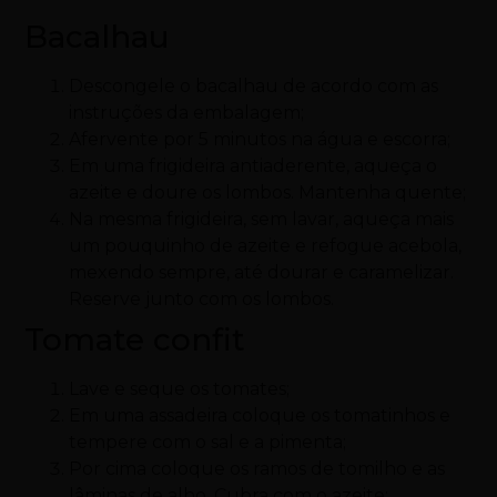
Bacalhau
Descongele o bacalhau de acordo com as
instruções da embalagem;
Afervente por 5 minutos na água e escorra;
Em uma frigideira antiaderente, aqueça o
azeite e doure os lombos. Mantenha quente;
Na mesma frigideira, sem lavar, aqueça mais
um pouquinho de azeite e refogue acebola,
mexendo sempre, até dourar e caramelizar.
Reserve junto com os lombos.
Tomate confit
Lave e seque os tomates;
Em uma assadeira coloque os tomatinhos e
tempere com o sal e a pimenta;
Por cima coloque os ramos de tomilho e as
lâminas de alho. Cubra com o azeite;