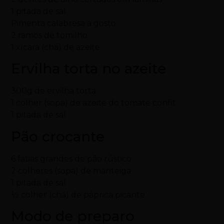
1 pitada de sal
Pimenta calabresa a gosto
2 ramos de tomilho
1 xícara (chá) de azeite
Ervilha torta no azeite
300g de ervilha torta
1 colher (sopa) de azeite do tomate confit
1 pitada de sal
Pão crocante
6 fatias grandes de pão rústico
2 colheres (sopa) de manteiga
1 pitada de sal
½ colher (chá) de páprica picante
Modo de preparo