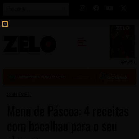
Zelo 53
GOURMET
Menu de Páscoa: 4 receitas
com bacalhau para o seu