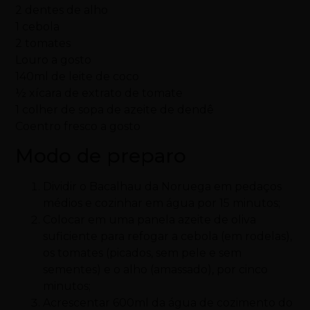
2 dentes de alho
1 cebola
2 tomates
Louro a gosto
140ml de leite de coco
½ xícara de extrato de tomate
1 colher de sopa de azeite de dendê
Coentro fresco a gosto
Modo de preparo
Dividir o Bacalhau da Noruega em pedaços
médios e cozinhar em água por 15 minutos;
Colocar em uma panela azeite de oliva
suficiente para refogar a cebola (em rodelas),
os tomates (picados, sem pele e sem
sementes) e o alho (amassado), por cinco
minutos;
Acrescentar 600ml da água de cozimento do