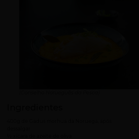
(Conselho Norueguês da Pesca)
Ingredientes
400g de Gadus morhua da Noruega, após
dessalgar
½ xícara de azeite de oliva