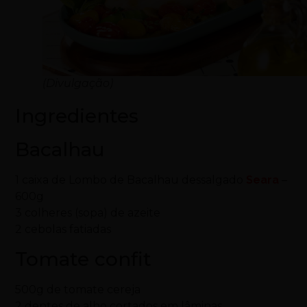
(Divulgação)
Ingredientes
Bacalhau
1 caixa de Lombo de Bacalhau dessalgado
Seara
–
600g
3 colheres (sopa) de azeite
2 cebolas fatiadas
Tomate confit
500g de tomate cereja
2 dentes de alho cortados em lâminas