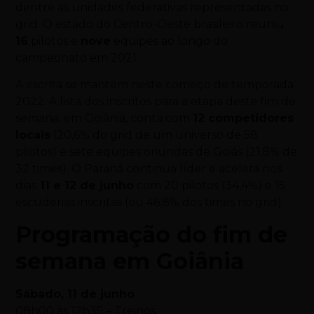
dentre as unidades federativas representadas no
grid. O estado do Centro-Oeste brasileiro reuniu
16
pilotos e
nove
equipes ao longo do
campeonato em 2021.
A escrita se mantém neste começo de temporada
2022. A lista dos inscritos para a etapa deste fim de
semana, em Goiânia, conta com
12 competidores
locais
(20,6% do grid de um universo de 58
pilotos) e sete equipes oriundas de Goiás (21,8% de
32 times). O Paraná continua líder e acelera nos
dias
11 e 12 de junho
com 20 pilotos (34,4%) e 15
escuderias inscritas (ou 46,8% dos times no grid).
Programação do fim de
semana em Goiânia
Sábado, 11 de junho
08h00 às 12h35 – Treinos