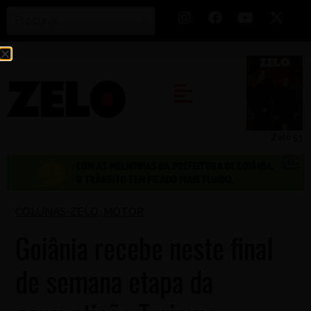
Zelo 53
COLUNAS-ZELO
,
MOTOR
Goiânia recebe neste final
de semana etapa da