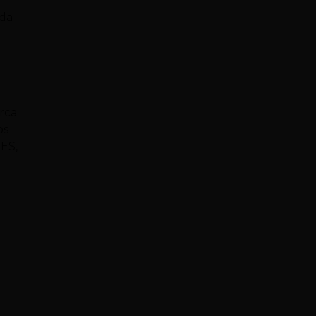
 da
rca
os
SES,