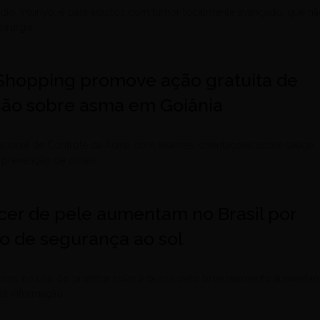
io, Inluriyo, é para adultos com tumor localmente avançado, que n
irurgia
 Shopping promove ação gratuita de
ção sobre asma em Goiânia
Nacional de Controle da Asma com exames, orientações sobre saúde
 à prevenção de crises
cer de pele aumentam no Brasil por
ão de segurança ao sol
 erros no uso do protetor solar e busca pelo bronzeamento aumenta
a informação