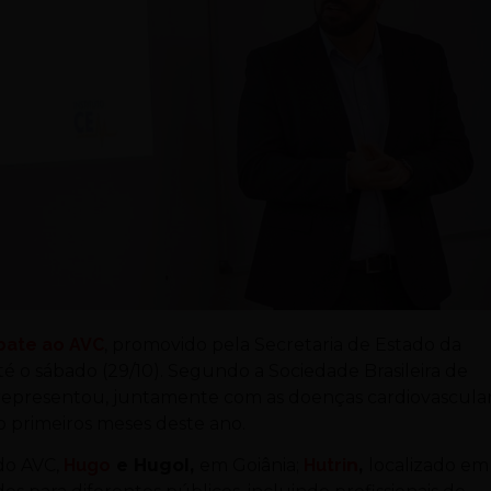
bate ao AVC
, promovido pela Secretaria de Estado da
até o sábado (29/10). Segundo a Sociedade Brasileira de
 representou, juntamente com as doenças cardiovascular
 primeiros meses deste ano.
 do AVC,
Hugo
e Hugol,
em Goiânia;
Hutri
n
,
localizado em