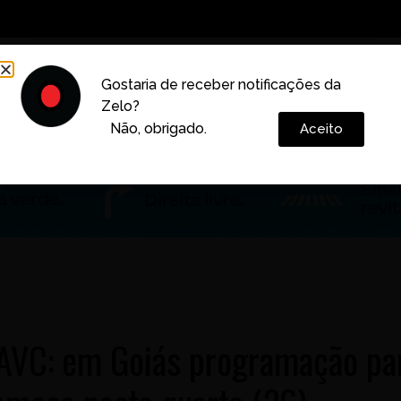
Decoração
Vida e Estilo
Cotidiano
Cultura
Gostaria de receber notificações da
Zelo?
Colunas
Não, obrigado.
Aceito
 AVC: em Goiás programação pa