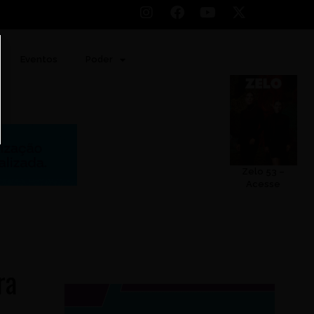
Eventos
Poder
Zelo 53 –
Acesse
ra