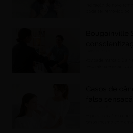
Indicação do novo reméd
pode ser removido por c
Bougainville
conscientiza
junho 21, 2026
Atividade marca o Dia 
respiratória e incentivo
Casos de cân
falsa sensaç
abril 23, 2026
Especialista afirma que
casos mesmo com ampl