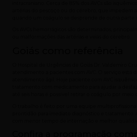
intracraniano. Cerca de 85% dos AVCs são isquêmico
artérias do pescoço ou do cérebro, que impedem a
quando um coágulo se desprende de outra parte do
Os AVCs hemorrágicos são determinados, principalme
ou malformações das artérias e veias do cérebro.
Goiás como referência
O Hospital de Urgências de Goiás Dr. Valdemiro Cr
atendimento a pacientes com AVC. O serviço está 
atendimento ágil. Hoje paciente com AVC isquêmico
tratamento com medicamento para ajudar a desfaz
até seis horas é possível retirar o coágulo por mei
O trabalho é feito por uma equipe multiprofission
prontidão para imediato diagnóstico e tratamento.
com menor tempo de internação e melhor qualidad
Confira a programação comp