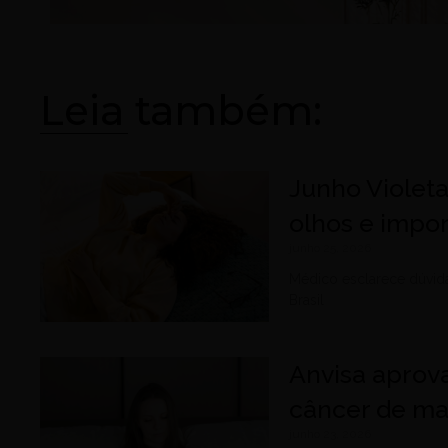
Leia também:
Junho Violeta
olhos e impo
junho 25, 2026
Médico esclarece dúvid
Brasil
Anvisa aprova
câncer de m
junho 23, 2026