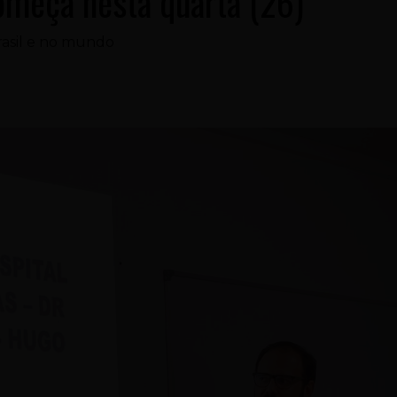
omeça nesta quarta (26)
rasil e no mundo