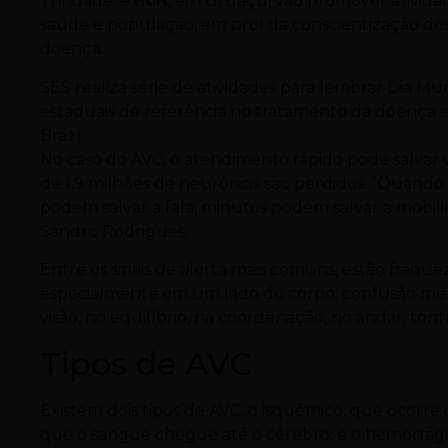
Trindade; e
HCN
, em Uruaçu, vão promover atividade
saúde e população, em prol da conscientização dos 
doença.
SES realiza série de atividades para lembrar Dia M
estaduais de referência no tratamento da doença e
Braz)
No caso do AVC, o atendimento rápido pode salvar 
de 1,9 milhões de neurônios são perdidos. “Quando
podem salvar a fala, minutos podem salvar a mobilid
Sandro Rodrigues.
Entre os sinais de alerta mais comuns, estão fraqu
especialmente em um lado do corpo; confusão ment
visão, no equilíbrio, na coordenação, no andar; ton
Tipos de AVC
Existem dois tipos de AVC, o isquêmico, que ocor
que o sangue chegue até o cérebro; e o hemorrág