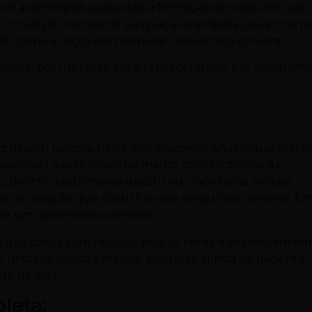
s e as principais causas são a formação de coágulos nas
 circulação normal de sangue; e as embolias, que ocorr
 corpo e migra até bloquear uma artéria cerebral.
nte, por rupturas das artérias cerebrais, por aneurisma
uz (Hugo) lançou, neste ano, o projeto Angels que ofere
disponível desde o mês de março, com protocolo de
, dentro das primeiras quatro ou cinco horas, recebe
er o coágulo que obstrui o vaso sanguíneo cerebral. E
o de um cateterismo cerebral.
al que conta com neurologista 24 horas, e se mantém em
 A unidade busca a melhor evolução clínica do paciente,
e de vida.
leta: