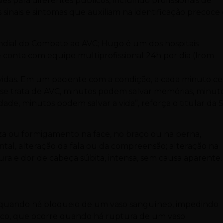
s para diferentes públicos, incluindo profissionais de
sinais e sintomas que auxiliam na identificação precoce
undial do Combate ao AVC; Hugo é um dos hospitais
 conta com equipe multiprofissional 24h por dia (Irom
vidas. Em um paciente com a condição, a cada minuto ce
 se trata de AVC, minutos podem salvar memórias, minut
ade, minutos podem salvar a vida”, reforça o titular da 
eza ou formigamento na face, no braço ou na perna,
al, alteração da fala ou da compreensão; alteração na
tura e dor de cabeça súbita, intensa, sem causa aparente.
re quando há bloqueio de um vaso sanguíneo, impedindo
ico, que ocorre quando há ruptura de um vaso