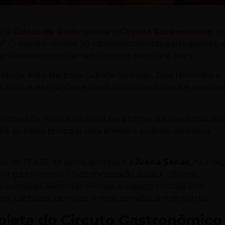
o, a
Cidade de Goiás
recebe o
Circuito Gastronômico
, 
e”
. O evento recebe 30 estabelecimentos participantes,
ão elementos do Cerrado, como o pequi e o barú.
uja, Kátia Barbosa, Cidinha Santiago, José Honorato e
tando suas criações e conduzindo workshops e palestra
s nomes da música nacional para tornar a experiência ain
be ao palco principal para animar o público com seus
 de 19 a 22 de julho, acontece a
Arena Senac
, na Praç
 gastronomia. Chefs ministrarão aulas e oficinas,
culinárias. Além das oficinas, o espaço contará com
l, cachaças, cervejas, vinhos, comidas, entre outros.
leta do Circuto Gastronômico