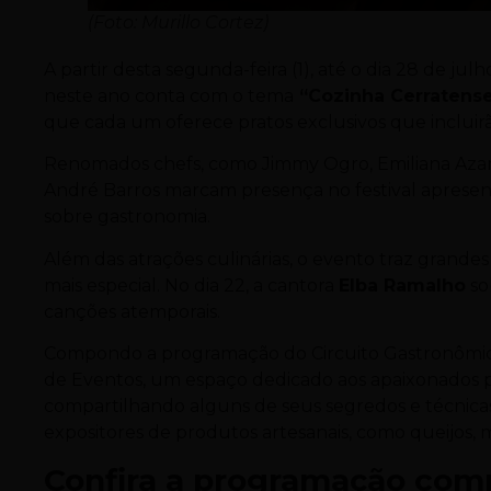
(Foto: Murillo Cortez)
A partir desta segunda-feira (1), até o dia 28 de julh
neste ano conta com o tema
“Cozinha Cerratens
que cada um oferece pratos exclusivos que incluir
Renomados chefs, como Jimmy Ogro, Emiliana Azamb
André Barros marcam presença no festival apresen
sobre gastronomia.
Além das atrações culinárias, o evento traz grande
mais especial. No dia 22, a cantora
Elba Ramalho
so
canções atemporais.
Compondo a programação do Circuito Gastronômico,
de Eventos, um espaço dedicado aos apaixonados por
compartilhando alguns de seus segredos e técnicas 
expositores de produtos artesanais, como queijos, me
Confira a programação comp