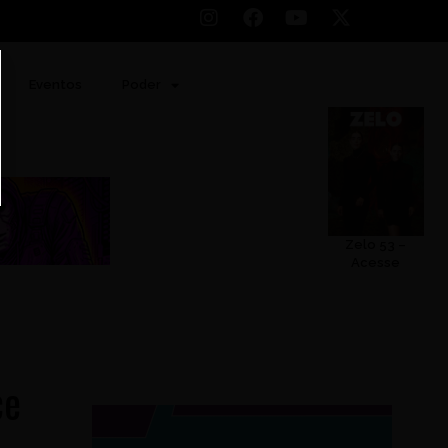
Eventos
Poder
Zelo 53 –
Acesse
ce