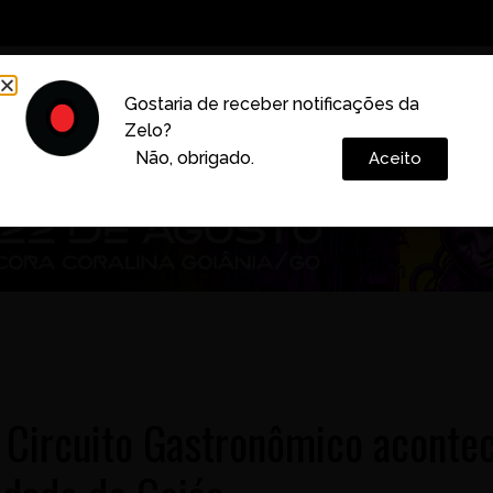
Decoração
Vida e Estilo
Cotidiano
Cultura
Gostaria de receber notificações da
Zelo?
Colunas
Não, obrigado.
Aceito
Circuito Gastronômico aconte