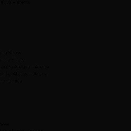
etiva – arena
inha Show
ozinha Show
zinha Afetiva – Arena
zinha Afetiva – Arena
tronômica
Show