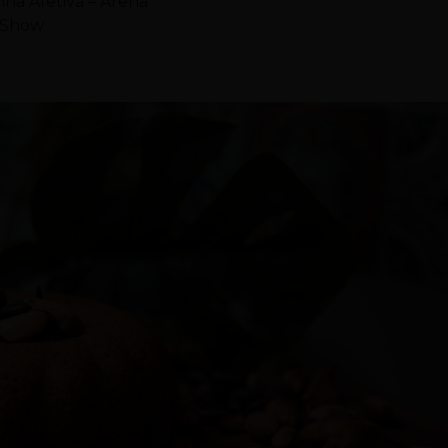
nha Afetiva – Arena
a Show