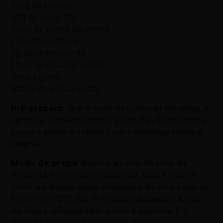
120g de tomate
50g de pimentão
50ml de azeite de dendê
1 moranga inteira
5g de cheiro verde
1 litro de água fervente
Óleo a gosto
Azeite de oliva a gosto
Pré-preparo:
lave e corte os cubos da moranga, a
cenoura, o cheiro verde e as batatas. Descasque e
pique o alho e a cebola. Lave a moranga inteira e
reserve.
Modo de preparo:
corte a parte de cima da
moranga, formando uma tampa. Retire a parte
interna e depois passe um pouco de óleo. Leve ao
forno em 170°C, por 15 minutos. Aqueça o azeite
de oliva e refogue nele o alho e a cebola. Em
seguida, coloque o camarão e misture