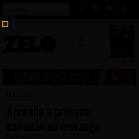
Zelo 53
GOURMET
Aprenda a preparar
camarão na moranga
Por
Redação