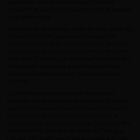
que temos – pois já sabemos que “funciona” –
enquanto os outros 70% permanecem ali parados
no guarda-roupa.
Temos medo de misturar, medo de errar, preguiça
de tentar. E no fim, acabamos frustrados (ou
desesperados atrás de uma peça nova), sensação
que levamos da roupa para o humor. E ninguém
quer viver frustrado, não é mesmo? Por isso hoje o
meu convite é para que a gente saia do modo
automático. Vamos transpor, juntos, a zona de
conforto.
O primeiro passo é trazer consciência para o
processo. Por que eu visto sempre essa blusa ou
calça? Como ela me faz sentir? Selecione as cinco
peças que você mais gosta no seu armário, e
depois as cinco que você mais usa. O que elas têm
em comum? O que têm de diferente? Por que
não uso com mais frequência as roupas que mais