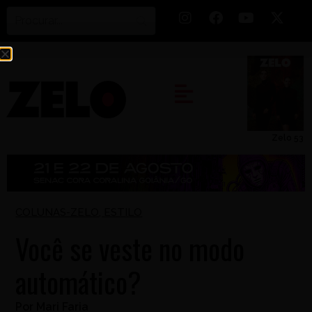
Zelo 53
COLUNAS-ZELO
,
ESTILO
Você se veste no modo
automático?
Por
Mari Faria