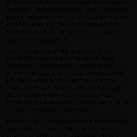
minha intenção é deixar claro que não precisamos
categorizar demais as nossas roupas. Um coturno
pode ir passear com um vestido floral, assim como
uma camisa social pode ficar interessante com
uma bermuda jeans. São nessas misturas que
construímos nosso estilo.
Vamos também desmistificar os “conjuntos
prontos”? Sabe aquela camisa que você usa
sempre com aquela mesma calça? Pois bem, a
minha proposta é que você não use esse combo
por, pelo menos, as próximas cinco vezes que
escolher uma dessas peças. Teste a camisa com
outras partes de baixo, outras cores, outras
modelagens, e a calça idem. Garanto que você vai
se surpreender com os resultados.
Por fim, e não menos importante, a dica máxima é
experimentar. Testar, vestir, tentar de novo. E
fazer isso quando você precisa sair em cinco