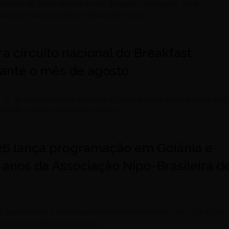
 cidades de Goiás durante o mês de agosto com aulas-show,
lturais e participação de restaurantes locais
ra circuito nacional do Breakfast
ante o mês de agosto
 a 30 de agosto e reúne cafeterias e hotéis em uma programação que
alidade e novas experiências à mesa
26 lança programação em Goiânia e
 anos da Associação Nipo-Brasileira d
a, gastronomia e cultura japonesa será realizado nos dias 21 e 22 de
 de público de 10 mil pessoas.