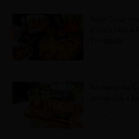
Rota Gastron
e culturais a
Trindade
julho 30, 2026
A primeira edição do C
turístico em diferentes 
Semana da Cu
literatura e
julho 28, 2026
Evento acontece de 3 a 
especiais em restaurantes