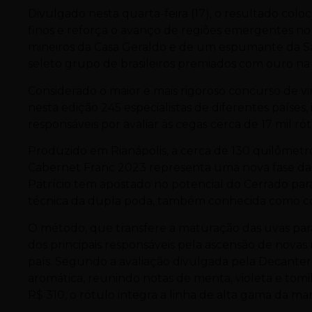
Divulgado nesta quarta-feira (17), o resultado colo
finos e reforça o avanço de regiões emergentes no m
mineiros da Casa Geraldo e de um espumante da Sal
seleto grupo de brasileiros premiados com ouro na
Considerado o maior e mais rigoroso concurso de 
nesta edição 245 especialistas de diferentes países
responsáveis por avaliar às cegas cerca de 17 mil ró
Produzido em Rianápolis, a cerca de 130 quilômetr
Cabernet Franc 2023 representa uma nova fase da v
Patrício tem apostado no potencial do Cerrado para
técnica da dupla poda, também conhecida como col
O método, que transfere a maturação das uvas par
dos principais responsáveis pela ascensão de novas 
país. Segundo a avaliação divulgada pela Decante
aromática, reunindo notas de menta, violeta e tomilh
R$ 310, o rótulo integra a linha de alta gama da mar