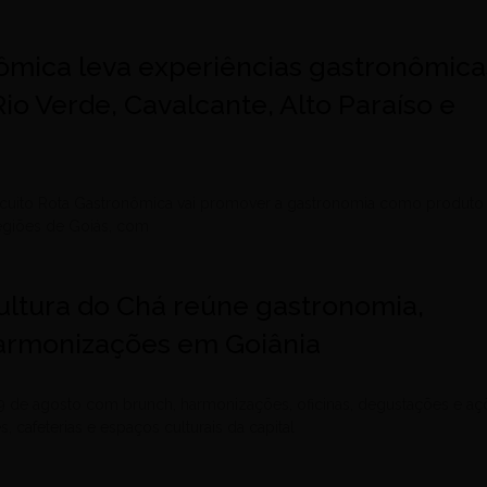
ômica leva experiências gastronômica
 Rio Verde, Cavalcante, Alto Paraíso e
ircuito Rota Gastronômica vai promover a gastronomia como produto
regiões de Goiás, com
ltura do Chá reúne gastronomia,
 harmonizações em Goiânia
9 de agosto com brunch, harmonizações, oficinas, degustações e aç
, cafeterias e espaços culturais da capital