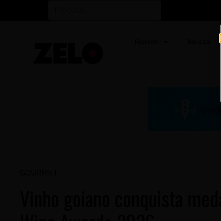
Fashion
Beleza
GOURMET
Vinho goiano conquista med