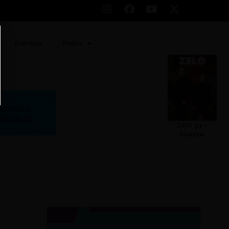
Eventos
Poder
Zelo 53 –
Acesse
d