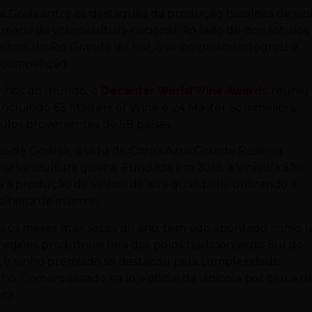
ca Goiás entre os destaques da produção brasileira de vi
apa da vitivinicultura nacional. Ao lado de dois rótulos
ton, do Rio Grande do Sul, o vinho goiano integrou o
 competição.
vinhos do mundo, o
Decanter World Wine Awards
reuniu
, incluindo 63 Masters of Wine e 24 Master Sommeliers,
tulos provenientes de 58 países.
os de Goiânia, o Udu de Coroa Azul Grande Reserva
itivinicultura goiana. Fundada em 2019, a Vinícola São
 a produção de vinhos de alta qualidade, utilizando a
heita de inverno.
a os meses mais secos do ano, tem sido apontado como
regiões produtoras fora dos polos tradicionais do Sul do
r, o vinho premiado se destacou pela complexidade
o. Comercializado na loja oficial da vinícola por cerca d
ca.