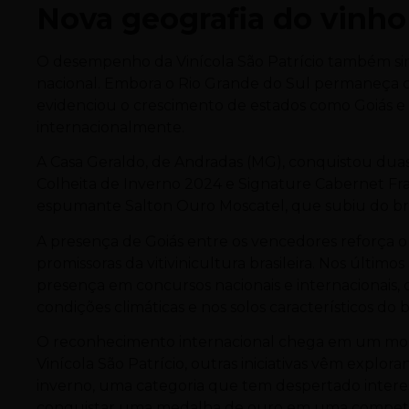
Nova geografia do vinho
O desempenho da Vinícola São Patrício também si
nacional. Embora o Rio Grande do Sul permaneça c
evidenciou o crescimento de estados como Goiás e 
internacionalmente.
A Casa Geraldo, de Andradas (MG), conquistou dua
Colheita de Inverno 2024 e Signature Cabernet Fra
espumante Salton Ouro Moscatel, que subiu do bro
A presença de Goiás entre os vencedores reforça o
promissoras da vitivinicultura brasileira. Nos últim
presença em concursos nacionais e internacionais,
condições climáticas e nos solos característicos do 
O reconhecimento internacional chega em um mom
Vinícola São Patrício, outras iniciativas vêm explo
inverno, uma categoria que tem despertado interes
conquistar uma medalha de ouro em uma competiç