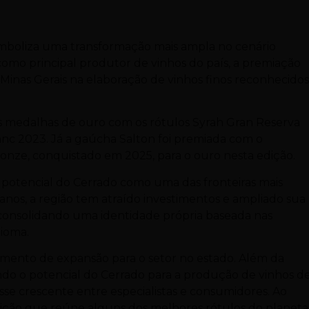
mboliza uma transformação mais ampla no cenário
omo principal produtor de vinhos do país, a premiação
Minas Gerais na elaboração de vinhos finos reconhecido
s medalhas de ouro com os rótulos Syrah Gran Reserva
nc 2023. Já a gaúcha Salton foi premiada com o
nze, conquistado em 2025, para o ouro nesta edição.
 potencial do Cerrado como uma das fronteiras mais
os anos, a região tem atraído investimentos e ampliado sua
 consolidando uma identidade própria baseada nas
bioma.
ento de expansão para o setor no estado. Além da
rando o potencial do Cerrado para a produção de vinhos d
se crescente entre especialistas e consumidores. Ao
ão que reúne alguns dos melhores rótulos do planeta,