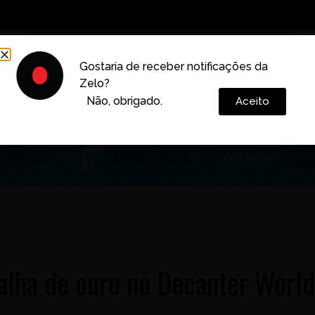
Decoração
Vida e Estilo
Cotidiano
Cultura
Gostaria de receber notificações da
Zelo?
Colunas
Não, obrigado.
Aceito
alha de ouro no Decanter Worl