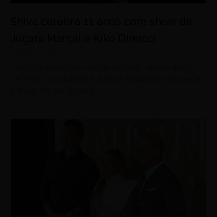
Shiva celebra 11 anos com show de
Juçara Marçal e Kiko Dinucci
agosto 6, 2026
Espaço recebe show do álbum Padê, apresentação
de Pedro Constantino e a Festa Felamacumbia neste
sábado (8), em Goiânia