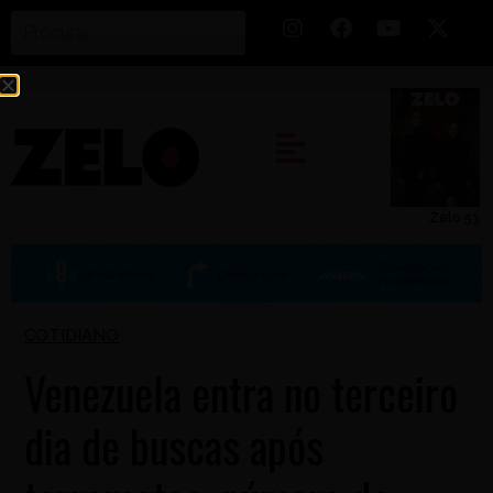
Zelo 53
COTIDIANO
Venezuela entra no terceiro
dia de buscas após