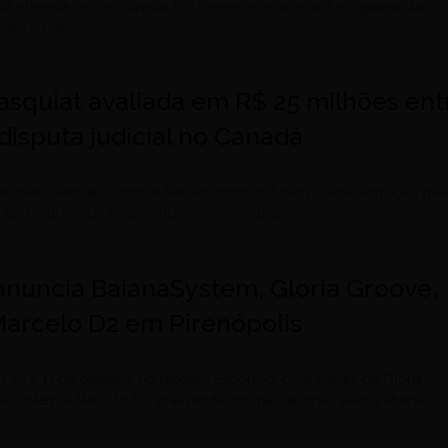
ela primeira vez no Ginásio Rio Vermelho e amplia a programação
para o público
asquiat avaliada em R$ 25 milhões ent
disputa judicial no Canadá
asquiat, George Condo e Rashid Johnson foram citadas em ação que
o de recursos de empreendimentos imobiliários
l anuncia BaianaSystem, Gloria Groove,
Marcelo D2 em Pirenópolis
s 10 e 11 de outubro, no Módulo Esportivo, com shows de Gloria
naSystem e Marcelo D2; pré-venda dos passaportes já está aberta