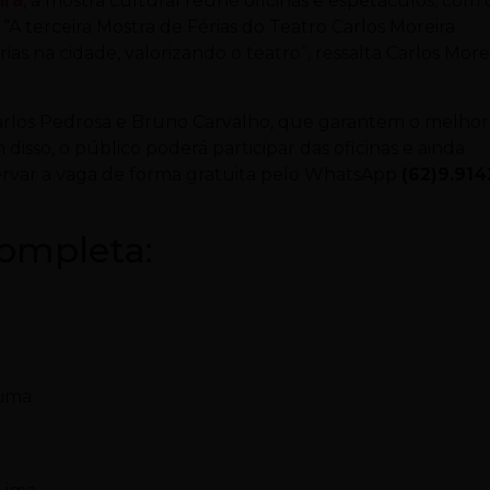
ira
, a mostra cultural reúne oficinas e espetáculos, com 
 “A terceira Mostra de Férias do Teatro Carlos Moreira
s na cidade, valorizando o teatro”, ressalta Carlos Morei
 Marlos Pedrosa e Bruno Carvalho, que garantem o melhor
isso, o público poderá participar das oficinas e ainda
reservar a vaga de forma gratuita pelo WhatsApp
(62)9.914
ompleta:
Lima