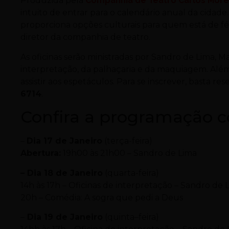
Produzida pela
Companhia de Teatro Carlos More
intuito de entrar para o calendário anual da cidade.
proporciona opções culturais para quem está de féria
diretor da companhia de teatro.
As oficinas serão ministradas por Sandro de Lima,
interpretação, da palhaçaria e da maquiagem. Além d
assistir aos espetáculos. Para se inscrever, basta 
6714
.
Confira a programação c
–
Dia 17 de Janeiro
(terça-feira)
Abertura:
19h00 às 21h00 – Sandro de Lima
– Dia 18 de Janeiro
(quarta-feira)
14h às 17h – Oficinas de interpretação – Sandro de 
20h – Comédia: A sogra que pedi a Deus
–
Dia 19 de Janeiro
(quinta–feira)