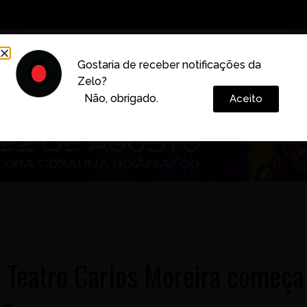
Decoração
Vida e Estilo
Cotidiano
Cultura
Gostaria de receber notificações da
Zelo?
Colunas
Não, obrigado.
Aceito
o Teatro Carlos Moreira começa