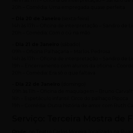
14hh às 17h – Oficina de interpretação – Sandro de
20h – Comédia: Uma empregada quase perfeita
– Dia 20 de Janeiro
(sexta-feira)
14h às 17h – Oficina de interpretação – Sandro de L
20h – Comédia: Com o cú na mão
–
Dia 21 de Janeiro
(sábado)
09h – Oficina Palhaçaria – Marlos Pedrosa
14h às 17h – Oficina de interpretação – Sandro de L
19h – Encerramento com alunos da oficina – Coor
20h – Comédia: Era só o que faltava
–
Dia 22 de Janeiro
(domingo)
09h às 11h – Oficina de maquiagem – Bruno Carval
16h – Espetáculo infantil: Circo do palhaço Pipoca
19h – Comédia: Outra história de amor com Ruth 
Serviço: Terceira Mostra de 
Onde:
no Teatro Carlos Moreira, localizado na Rua 