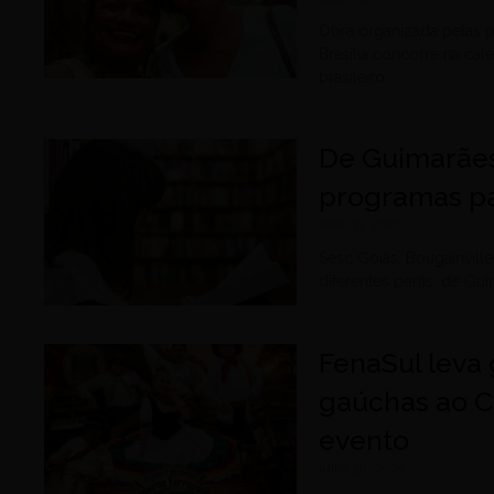
Obra organizada pelas p
Brasília concorre na cat
brasileiro
De Guimarães
programas pa
julho 31, 2026
Sesc Goiás, Bougainvil
diferentes perfis, de G
FenaSul leva 
gaúchas ao C
evento
julho 30, 2026