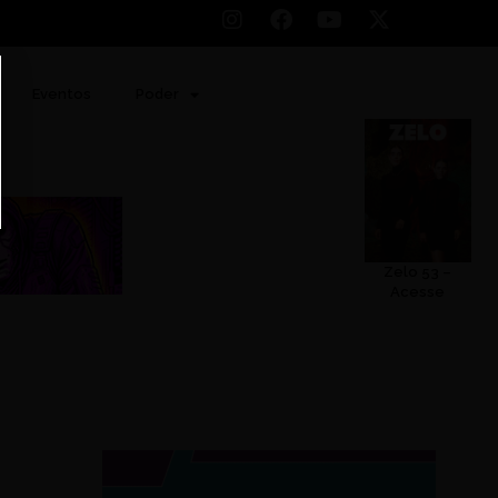
Eventos
Poder
Zelo 53 –
Acesse