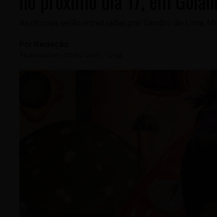
no próximo dia 17, em Goiân
As oficinas serão ministradas por Sandro de Lima, 
Por
Redação
Atualizado em
06/01/2023
-
17:54