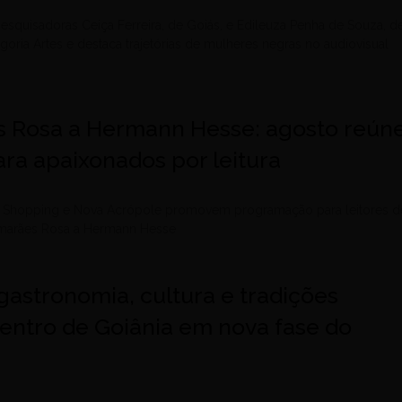
esquisadoras Ceiça Ferreira, de Goiás, e Edileuza Penha de Souza, d
egoria Artes e destaca trajetórias de mulheres negras no audiovisual
 Rosa a Hermann Hesse: agosto reún
ra apaixonados por leitura
le Shopping e Nova Acrópole promovem programação para leitores d
uimarães Rosa a Hermann Hesse
gastronomia, cultura e tradições
entro de Goiânia em nova fase do