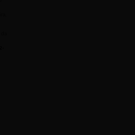
o
ra,
 da
2-