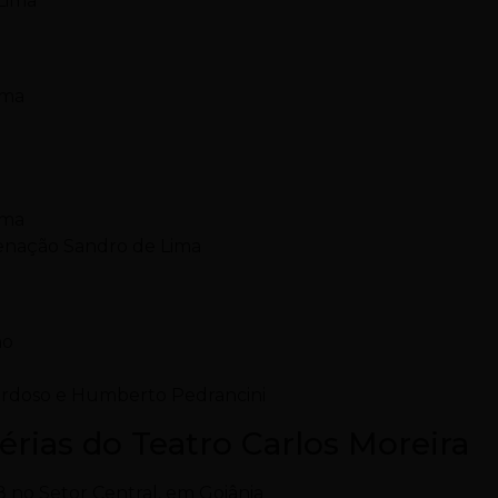
 Lima
ima
ima
denação Sandro de Lima
ho
Cardoso e Humberto Pedrancini
Férias do Teatro Carlos Moreira
8 no Setor Central, em Goiânia