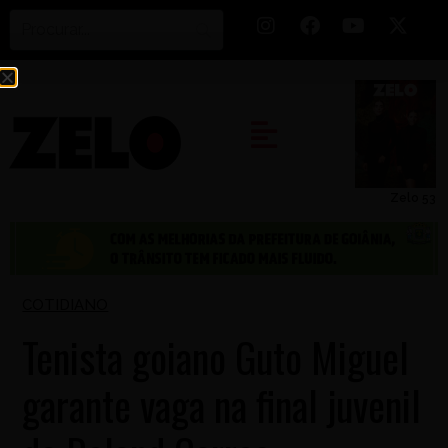
Zelo 53
COTIDIANO
Tenista goiano Guto Miguel
garante vaga na final juvenil