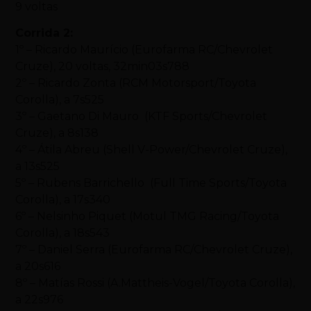
9 voltas
Corrida 2:
1º – Ricardo Maurício (Eurofarma RC/Chevrolet
Cruze), 20 voltas, 32min03s788
2º – Ricardo Zonta (RCM Motorsport/Toyota
Corolla), a 7s525
3º – Gaetano Di Mauro (KTF Sports/Chevrolet
Cruze), a 8s138
4º – Átila Abreu (Shell V-Power/Chevrolet Cruze),
a 13s525
5º – Rubens Barrichello (Full Time Sports/Toyota
Corolla), a 17s340
6º – Nelsinho Piquet (Motul TMG Racing/Toyota
Corolla), a 18s543
7º – Daniel Serra (Eurofarma RC/Chevrolet Cruze),
a 20s616
8º – Matías Rossi (A.Mattheis-Vogel/Toyota Corolla),
a 22s976