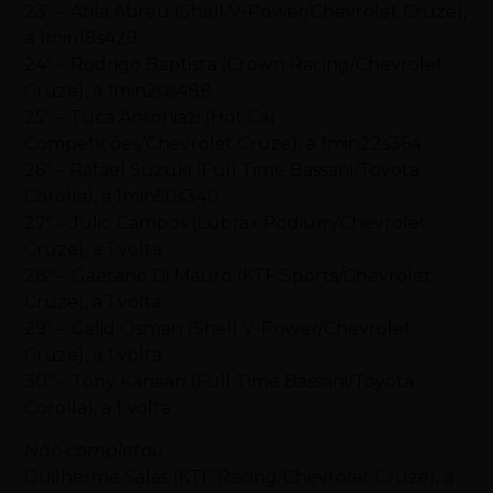
23º – Átila Abreu (Shell V-Power/Chevrolet Cruze),
a 1min18s429
24º – Rodrigo Baptista (Crown Racing/Chevrolet
Cruze), a 1min20s488
25º – Tuca Antoniazi (Hot Car
Competições/Chevrolet Cruze), a 1min22s364
26º – Rafael Suzuki (Full Time Bassani/Toyota
Corolla), a 1min50s340
27º – Julio Campos (Lubrax Podium/Chevrolet
Cruze), a 1 volta
28º – Gaetano Di Mauro (KTF Sports/Chevrolet
Cruze), a 1 volta
29º – Galid Osman (Shell V-Power/Chevrolet
Cruze), a 1 volta
30º – Tony Kanaan (Full Time Bassani/Toyota
Corolla), a 1 volta
Não completou
Guilherme Salas (KTF Racing/Chevrolet Cruze), a