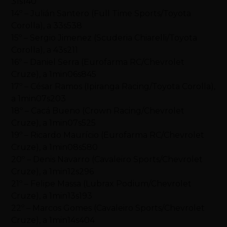
31s140
14º – Julián Santero (Full Time Sports/Toyota
Corolla), a 33s538
15º – Sergio Jimenez (Scuderia Chiarelli/Toyota
Corolla), a 43s211
16º – Daniel Serra (Eurofarma RC/Chevrolet
Cruze), a 1min06s845
17º – César Ramos (Ipiranga Racing/Toyota Corolla),
a 1min07s203
18º – Cacá Bueno (Crown Racing/Chevrolet
Cruze), a 1min07s525
19º – Ricardo Maurício (Eurofarma RC/Chevrolet
Cruze), a 1min08s580
20º – Denis Navarro (Cavaleiro Sports/Chevrolet
Cruze), a 1min12s296
21º – Felipe Massa (Lubrax Podium/Chevrolet
Cruze), a 1min13s193
22º – Marcos Gomes (Cavaleiro Sports/Chevrolet
Cruze), a 1min14s404