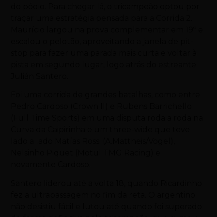
do pódio. Para chegar lá, o tricampeão optou por
traçar uma estratégia pensada para a Corrida 2.
Maurício largou na prova complementar em 19º e
escalou o pelotão, aproveitando a janela de pit-
stop para fazer uma parada mais curta e voltar à
pista em segundo lugar, logo atrás do estreante
Julián Santero.
Foi uma corrida de grandes batalhas, como entre
Pedro Cardoso (Crown II) e Rubens Barrichello
(Full Time Sports) em uma disputa roda a roda na
Curva da Caipirinha e um three-wide que teve
lado a lado Matías Rossi (A.Mattheis/Vogel),
Nelsinho Piquet (Motul TMG Racing) e
novamente Cardoso.
Santero liderou até a volta 18, quando Ricardinho
fez a ultrapassagem no fim da reta. O argentino
não desistiu fácil e lutou até quando foi superado