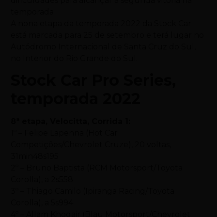
dificuldades para alcançar a segunda vitória na
temporada
A nona etapa da temporada 2022 da Stock Car
está marcada para 25 de setembro e terá lugar no
Autódromo Internacional de Santa Cruz do Sul,
no Interior do Rio Grande do Sul.
Stock Car Pro Series,
temporada 2022
8ª etapa, Velocitta, Corrida 1:
1º – Felipe Lapenna (Hot Car
Competições/Chevrolet Cruze), 20 voltas,
31min48s195
2º – Bruno Baptista (RCM Motorsport/Toyota
Corolla), a 2s558
3º – Thiago Camilo (Ipiranga Racing/Toyota
Corolla), a 5s994
4º – Allam Khodair (Blau Motorsport/Chevrolet