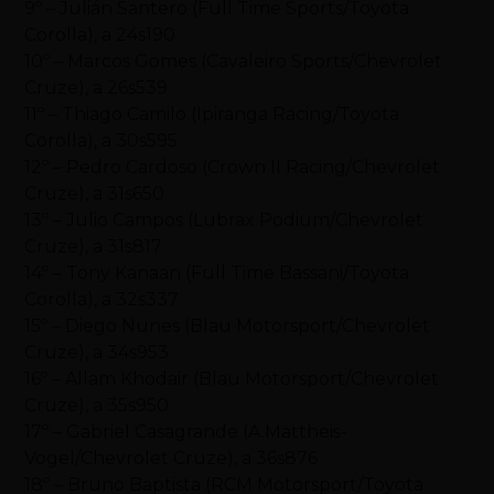
9º – Julián Santero (Full Time Sports/Toyota
Corolla), a 24s190
10º – Marcos Gomes (Cavaleiro Sports/Chevrolet
Cruze), a 26s539
11º – Thiago Camilo (Ipiranga Racing/Toyota
Corolla), a 30s595
12º – Pedro Cardoso (Crown II Racing/Chevrolet
Cruze), a 31s650
13º – Julio Campos (Lubrax Podium/Chevrolet
Cruze), a 31s817
14º – Tony Kanaan (Full Time Bassani/Toyota
Corolla), a 32s337
15º – Diego Nunes (Blau Motorsport/Chevrolet
Cruze), a 34s953
16º – Allam Khodair (Blau Motorsport/Chevrolet
Cruze), a 35s950
17º – Gabriel Casagrande (A.Mattheis-
Vogel/Chevrolet Cruze), a 36s876
18º – Bruno Baptista (RCM Motorsport/Toyota