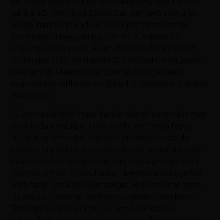
de forma definitiva pelo tricampeão, que rumou
para a 32ª vitória na Stock Car. Santero subiu ao
pódio, mas foi punido em 20s por também ter
queimado a largada na Corrida 2, caindo de
segundo para nono. Assim, Ricardo Zonta (RCM
Motorsport) foi declarado 2º colocado, enquanto
Gaetano di Mauro (KTF Sports) foi o terceiro,
seguido por Átila Abreu (Shell V-Power) e Rubens
Barrichello.
“É um resultado importante não só para mim, mas
para toda a equipe. Todo piloto enfrenta fases
ruins, infelizmente, mas enfrentamos tudo de
cabeça erguida e trabalhando em conjunto para
esses momentos, quando tudo está pronto para
termos um bom resultado. Tivemos a cabeça fria
para fazer uma boa estratégia, se posicionar bem
na pista e terminar no topo do pódio”, declarou
Ricardinho, que encerrou um período de