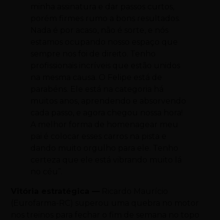
minha assinatura e dar passos curtos,
porém firmes rumo a bons resultados.
Nada é por acaso, não é sorte, e nós
estamos ocupando nosso espaço que
sempre nos foi de direito. Tenho
profissionais incríveis que estão unidos
na mesma causa. O Felipe está de
parabéns. Ele está na categoria há
muitos anos, aprendendo e absorvendo
cada passo, e agora chegou nossa hora!
A melhor forma de homenagear meu
pai é colocar esses carros na pista e
dando muito orgulho para ele. Tenho
certeza que ele está vibrando muito lá
no céu”.
Vitória estratégica —
Ricardo Maurício
(Eurofarma-RC) superou uma quebra no motor
nos treinos para fechar o fim de semana no topo