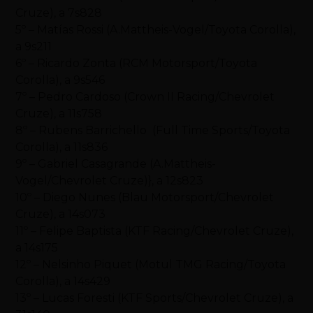
Cruze), a 7s828
5º – Matías Rossi (A.Mattheis-Vogel/Toyota Corolla),
a 9s211
6º – Ricardo Zonta (RCM Motorsport/Toyota
Corolla), a 9s546
7º – Pedro Cardoso (Crown II Racing/Chevrolet
Cruze), a 11s758
8º – Rubens Barrichello (Full Time Sports/Toyota
Corolla), a 11s836
9º – Gabriel Casagrande (A.Mattheis-
Vogel/Chevrolet Cruze)}, a 12s823
10º – Diego Nunes (Blau Motorsport/Chevrolet
Cruze), a 14s073
11º – Felipe Baptista (KTF Racing/Chevrolet Cruze),
a 14s175
12º – Nelsinho Piquet (Motul TMG Racing/Toyota
Corolla), a 14s429
13º – Lucas Foresti (KTF Sports/Chevrolet Cruze), a