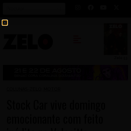
Zelo 53
COLUNAS-ZELO
,
MOTOR
Stock Car vive domingo
emocionante com feito