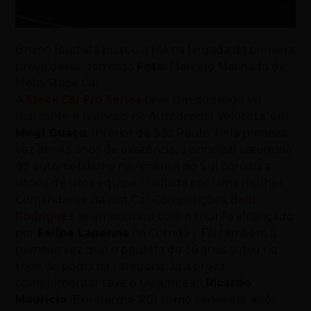
Bruno Baptista puxou a fila na largada da primeira
prova deste domingo
Foto:
Marcelo Machado de
Melo/Stock Car
A
Stock Car Pro Series
teve um domingo (4)
marcante e histórico no Autódromo Velocitta, em
Mogi Guaçu
, Interior de São Paulo. Pela primeira
vez em 43 anos de existência, a principal categoria
do automobilismo na América do Sul coroou a
vitória de uma equipe chefiada por uma mulher.
Comandante da Hot Car Competições,
Babi
Rodrigues
se emocionou com o triunfo alcançado
por
Felipe Lapenna
na Corrida 1. Foi também a
primeira vez que o paulista de 36 anos subiu no
topo do pódio na categoria. Já a prova
complementar teve o tricampeão
Ricardo
Maurício
(Eurofarma-RC) como vencedor após