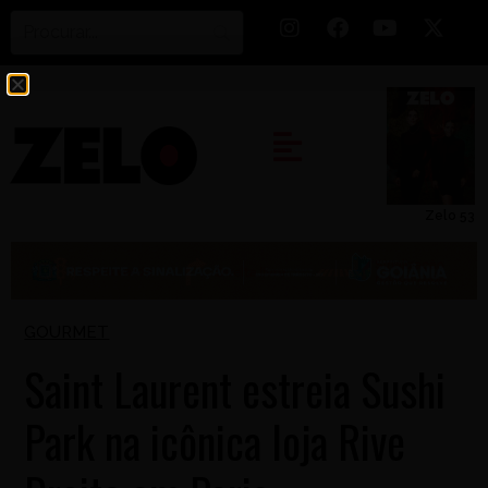
Zelo 53
GOURMET
Saint Laurent estreia Sushi
Park na icônica loja Rive