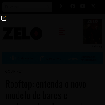
Zelo 53
GOURMET
Rooftop: entenda o novo
modelo de bares e