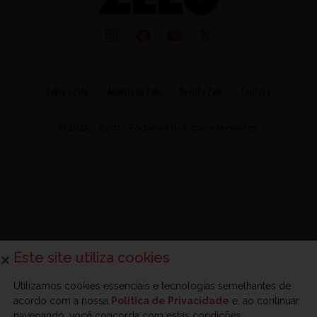
Sobre a Zelo
Anuncie na Zelo
Revista Zelo
Contato
© 2025 - Zelo - Todos os direitos reservados.
Este site utiliza cookies
Utilizamos cookies essenciais e tecnologias semelhantes de
acordo com a nossa
Política de Privacidade
e, ao continuar
navegando, você concorda com estas condições.