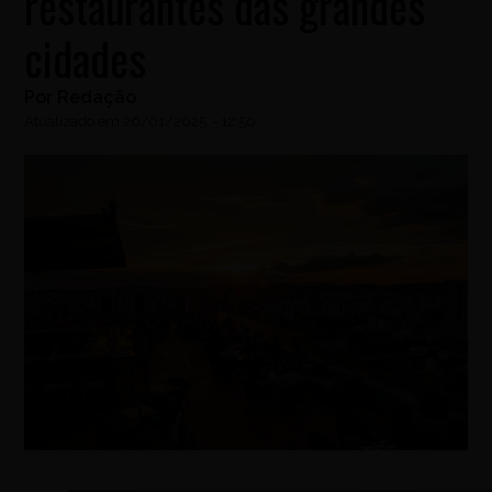
restaurantes das grandes
cidades
Por
Redação
Atualizado em
26/01/2025
-
12:50