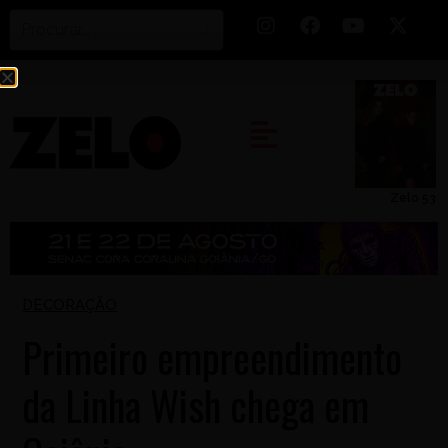
Zelo 53
DECORAÇÃO
Primeiro empreendimento
da Linha Wish chega em