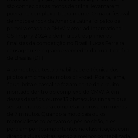
são conhecidas as
motos
de trilha, levantarem
poeira no complexo. Literalmente. O maior festival
de
motos
e rock da América Latina foi palco da
primeira etapa do BMW Motorrad International
GS Trophy 2024 e definiu os três primeiros
finalistas da competição no Brasil. Lucas Ferreira
consagrou-se o grande vencedor da qualificatória
de Brasília (DF).
A competição testa a habilidade e técnica dos
pilotos em cima das
motos
off-road. Poeira, lama,
água, brita e cascalho faziam parte do circuito
montado dentro do complexo do CMW. Além
desses desafios, outros 13 obstáculos tinham que
ser superados para completar a prova em menos
de 7 minutos. Quando a
moto
caia ou os
motociclistas colocavam os pés no chão, eles
perdiam pontos importantes na classificação, com
direito a duas voltas, sendo a melhor contabilizada.