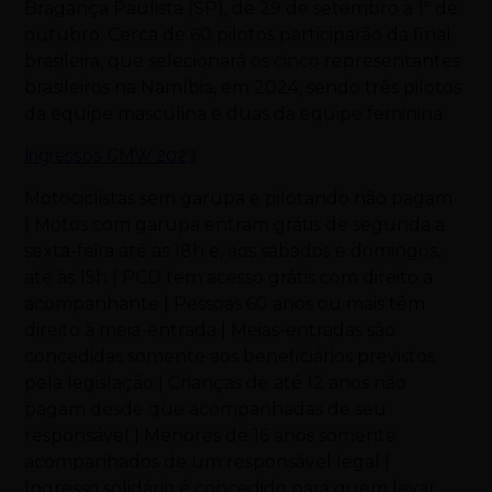
Bragança Paulista (SP), de 29 de setembro a 1º de
outubro. Cerca de 60 pilotos participarão da final
brasileira, que selecionará os cinco representantes
brasileiros na Namíbia, em 2024, sendo três pilotos
da equipe masculina e duas da equipe feminina.
Ingressos CMW 2023
Motociclistas sem garupa e pilotando não pagam
|
Motos
com garupa entram grátis de segunda a
sexta-feira até as 18h e, aos sábados e domingos,
até às 15h | PCD tem acesso grátis com direito a
acompanhante | Pessoas 60 anos ou mais têm
direito à meia-entrada | Meias-entradas são
concedidas somente aos beneficiários previstos
pela legislação | Crianças de até 12 anos não
pagam desde que acompanhadas de seu
responsável | Menores de 16 anos somente
acompanhados de um responsável legal |
Ingresso solidário é concedido para quem levar