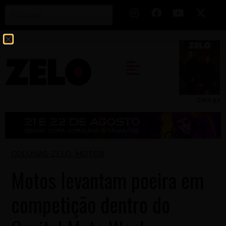
Zelo 53
COLUNAS-ZELO
,
MOTOR
Motos levantam poeira em
competição dentro do