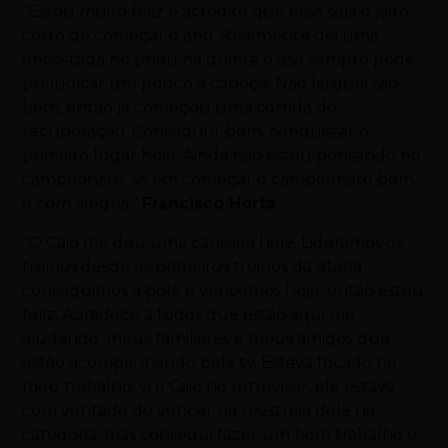
“Estou muito feliz e acredito que esse seja o jeito
certo de começar o ano. Realmente dei uma
encostada no pneu na quinta e isso sempre pode
prejudicar um pouco a cabeça. Não larguei tão
bem, então já começou uma corrida de
recuperação. Consegui ir bem, conquistar o
primeiro lugar hoje. Ainda não estou pensando no
campeonato, só em começar o campeonato bem
e com alegria.”
Francisco Horta
“O Caio me deu uma canseira hoje. Lideramos os
treinos desde os primeiros treinos da etapa,
conseguimos a pole e vencemos hoje, então estou
feliz. Agradeço a todos que estão aqui me
ajudando, meus familiares e meus amigos que
estão acompanhando pela tv. Estava focado no
meu trabalho, vi o Caio no retrovisor, ele estava
com vontade de vencer na reestreia dele na
categoria, mas consegui fazer um bom trabalho e