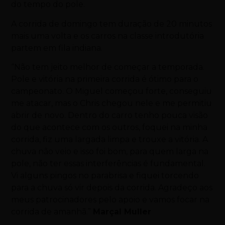
do tempo do pole.
A corrida de domingo tem duração de 20 minutos
mais uma volta e os carros na classe introdutória
partem em fila indiana.
“Não tem jeito melhor de começar a temporada.
Pole e vitória na primeira corrida é ótimo para o
campeonato. O Miguel começou forte, conseguiu
me atacar, mas o Chris chegou nele e me permitiu
abrir de novo. Dentro do carro tenho pouca visão
do que acontece com os outros, foquei na minha
corrida, fiz uma largada limpa e trouxe a vitória. A
chuva não veio e isso foi bom, para quem larga na
pole, não ter essas interferências é fundamental.
Vi alguns pingos no parabrisa e fiquei torcendo
para a chuva só vir depois da corrida. Agradeço aos
meus patrocinadores pelo apoio e vamos focar na
corrida de amanhã.”
Marçal Muller