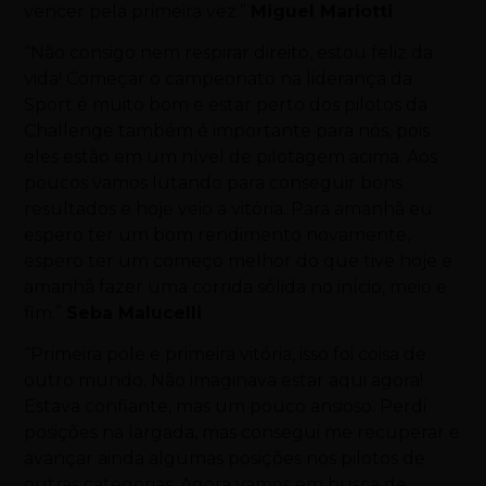
vencer pela primeira vez.”
Miguel Mariotti
“Não consigo nem respirar direito, estou feliz da
vida! Começar o campeonato na liderança da
Sport é muito bom e estar perto dos pilotos da
Challenge também é importante para nós, pois
eles estão em um nível de pilotagem acima. Aos
poucos vamos lutando para conseguir bons
resultados e hoje veio a vitória. Para amanhã eu
espero ter um bom rendimento novamente,
espero ter um começo melhor do que tive hoje e
amanhã fazer uma corrida sólida no início, meio e
fim.”
Seba Malucelli
“Primeira pole e primeira vitória, isso foi coisa de
outro mundo. Não imaginava estar aqui agora!
Estava confiante, mas um pouco ansioso. Perdi
posições na largada, mas consegui me recuperar e
avançar ainda algumas posições nos pilotos de
outras categorias. Agora vamos em busca de