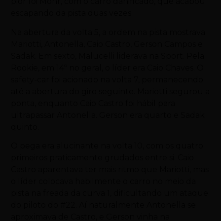
pior foi Mohr, com o carro danificado, que acabou
escapando da pista duas vezes.
Na abertura da volta 5, a ordem na pista mostrava
Mariotti, Antonella, Caio Castro, Gerson Campos e
Sadak. Em sexto, Malucelli liderava na Sport. Pela
Rookie, em 14º no geral, o líder era Caio Chaves. O
safety-car foi acionado na volta 7, permanecendo
até a abertura do giro seguinte. Mariotti segurou a
ponta, enquanto Caio Castro foi hábil para
ultrapassar Antonella. Gerson era quarto e Sadak
quinto.
O pega era alucinante na volta 10, com os quatro
primeiros praticamente grudados entre si. Caio
Castro aparentava ter mais ritmo que Mariotti, mas
o líder colocava habilmente o carro no meio da
pista na freada da curva 1, dificultando um ataque
do piloto do #22. Aí naturalmente Antonella se
aproximava de Castro, e Gerson vinha na