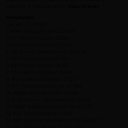
gabaritar a etapa amanhã.”
Caio Chaves
Resultados
Carrera – Corrida 1
1. #544. Marçal Muller 26:51.640
2. #7. Miguel Paludo +2.369
3. #26. Christian Hahn +3.054
4. #8. Werner Neugebauer +10.228
5. #70. Lucas Salles +14.790
6. #20. Pedro Aguiar +15.185
7. #3. Franco Giaffone +18.914
8. #0. Christian Fittipaldi +21.077
9. #77. Francisco Horta (S) +21.960
10. #888. Lineu Pires (S) +22.441
11. #199. Nelson Marcondes (S) +31.510
12. #800. Raijan Mascarello (S) +31.729
13. #29. Rodrigo Mello +32.162
14. #80. Rouman Ziemkiewicz (S) +33.307
15. #14. Carlos Campos (S) +35.558