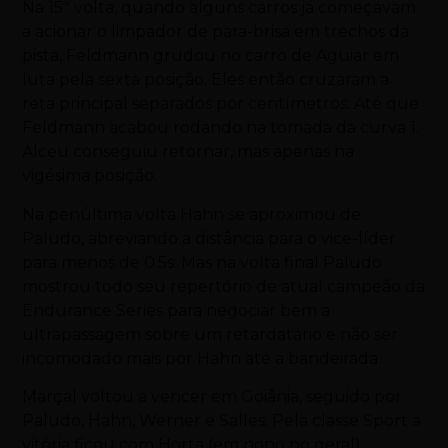
Na 15ª volta, quando alguns carros já começavam
a acionar o limpador de para-brisa em trechos da
pista, Feldmann grudou no carro de Aguiar em
luta pela sexta posição. Eles então cruzaram a
reta principal separados por centímetros. Até que
Feldmann acabou rodando na tomada da curva 1.
Alceu conseguiu retornar, mas apenas na
vigésima posição.
Na penúltima volta Hahn se aproximou de
Paludo, abreviando a distância para o vice-líder
para menos de 0.5s. Mas na volta final Paludo
mostrou todo seu repertório de atual campeão da
Endurance Series para negociar bem a
ultrapassagem sobre um retardatário e não ser
incomodado mais por Hahn até a bandeirada.
Marçal voltou a vencer em Goiânia, seguido por
Paludo, Hahn, Werner e Salles. Pela classe Sport a
vitória ficou com Horta (em nono no geral),