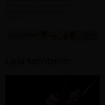
14. #22. Heverton Cardoso (S) +3.159
15. #18. Ricardo Zylberman (S) +3.674
16. #12. Marcelo Seiroz (S) +5.604
(S) Sport
Leia também: