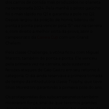
dos carros de corrida mais produzidos no planeta
na temporada 2024. Pela manhã o piloto gaúcho
foi o mais rápido no Q1 e garantiu a pole no Q2.
Depois largou da posição de honra, liderou de
ponta a ponta para vencer pela 15ª vez na carreira
e, com direito a melhor volta da prova, abrir o
campeonato da
Carrera Cup
com um Grand
Chelem.
Pela classe Challenge, a vitória ficou com Miguel
Mariotti, também de ponta a ponta. Ele venceu
pela primeira vez na carreira, após sustentar
ferozes ataques de Caio Castro em seu retorno à
categoria. O dia ainda reservava a primeira tomada
de tempo da introdutória classe Trophy, que teve
Silvio Morestoni garantindo a primeira pole do ano.
Os protagonistas dos subcampeonatos também
mostraram força, sinal de que teremos grandes
disputas em todos os segmentos dos pelotões da