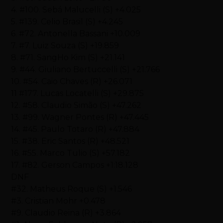
4. #100. Sebá Malucelli (S) +4.025
5. #139. Celio Brasil (S) +4.245
6. #72. Antonella Bassani +10.009
7. #7. Luiz Souza (S) +19.859
8. #71. SangHo Kim (S) +21.141
9. #44. Giuliano Bertuccelli (S) +21.766
10. #54. Caio Chaves (R) +26.071
11 #177. Lucas Locatelli (S) +29.875
12. #58. Claudio Simão (S) +47.262
13. #99. Wagner Pontes (R) +47.445
14. #45. Paulo Totaro (R) +47.884
15. #38. Eric Santos (R) +48.521
16. #55. Marco Tulio (S) +57.182
17. #82. Gerson Campos +1:18.128
DNF
#32. Matheus Roque (S) +1.546
#3. Cristian Mohr +0.478
#9. Claudio Reina (R) +3.864