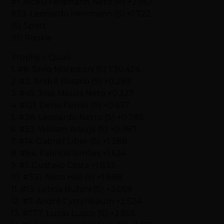
#1. Alceu Feldmann Neto (R) +2.957
#23. Leonardo Herrmann (S) +1.722
(S) Sport
(R) Rookie
Trophy – Quali
1. #8. Silvio Morestoni (S) 1:30.424
2. #2. André Rosario (S) +0.289
3. #45. José Moura Neto +0.327
4. #121. Denis Ferrer (S) +0.637
5. #38. Leonardo Netto (S) +0.785
6. #33. William Araujo (S) +0.987
7. #14. Gabriel Líber (S) +1.388
8. #84. Fabricio Simões +1.624
9. #1. Gustavo Costa +1.833
10. #331. Neto Heil (S) +1.888
11. #13. Leticia Bufoni (S) +2.059
12. #7. André Cytrynbaum +2.524
13. #777. Lucas Lucco (S) +2.855