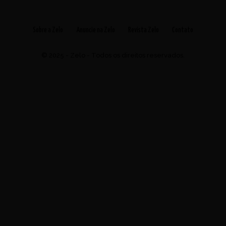
Sobre a Zelo
Anuncie na Zelo
Revista Zelo
Contato
© 2025 - Zelo - Todos os direitos reservados.