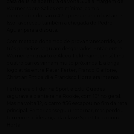
casa de 1s na abertura da volta 5. Já a margem de
Werner sobre Salles era mínima, com o
competidor do carro #70 pressionando bastante.
Isso favoreceu também a chegada de Pedro
Aguiar para a disputa.
Com metade do tempo de prova transcorrido, os
três primeiros seguiam desgarrados. Então entre
Werner em quarto e Alceu Feldmann, em sétimo,
quatro carros vinham muito próximos. E a briga
logo atrás entre Peter Ferter, Franco Giaffone,
Christian Fittipaldi e Francisco Horta era intensa.
Ferter era o líder na Sport e Edu Guedes
segurava a dianteira na Rookie, com 19º no geral.
Mas na volta 12, o carro #56 escapou no fim da reta
principal. Ferter conseguiu retornar, mas perdeu
terreno e a liderança da classe Sport ficou com
Horta.