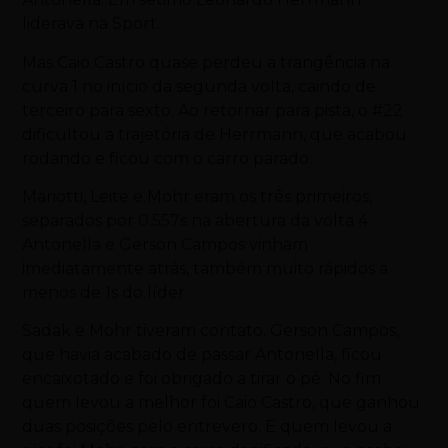
liderava na Sport.
Mas Caio Castro quase perdeu a trangência na
curva 1 no início da segunda volta, caindo de
terceiro para sexto. Ao retornar para pista, o #22
dificultou a trajetória de Herrmann, que acabou
rodando e ficou com o carro parado.
Mariotti, Leite e Mohr eram os três primeiros,
separados por 0.557s na abertura da volta 4.
Antonella e Gerson Campos vinham
imediatamente atrás, também muito rápidos a
menos de 1s do líder.
Sadak e Mohr tiveram contato. Gerson Campos,
que havia acabado de passar Antonella, ficou
encaixotado e foi obrigado a tirar o pé. No fim
quem levou a melhor foi Caio Castro, que ganhou
duas posições pelo entrevero. E quem levou a