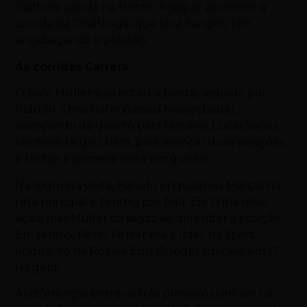
Giaffone saindo na frente. A seguir acontece a
corrida da Challenge, que terá SangHo Kim
encabeçando o pelotão.
As corridas
Carrera
O pole Muller sustentou a ponta, seguido por
Paludo. Chris Hahn passou Neugebauer,
avançando de quarto para terceiro. Lucas Salles
também largou bem, para avançar duas posições
e fechar a primeira volta em quinto.
Na segunda volta, Paludo enquadrou Marçal na
reta principal e tentou por fora. Ele tinha mais
ação, mas Muller foi sagaz ao defender a posição.
Em sétimo, Peter Ferter era o líder na Sport,
enquanto na Rookie Edu Guedes liderava em 17º
no geral.
As diferenças entre os três primeiros vinham na