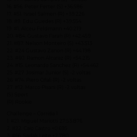
16. #56. Peter Ferter (S) +36.586
17. #51. Israel Salmen (R) +39.226
18. #9. Edu Guedes (R) +39.554
19. #1. Alceu Feldmann +40.219
20. #84. Gustavo Farah (R) +42.459
21. #87. Nelson Monteiro (S) +43.513
22. #24 Gustavo Zanon (R) +44.198
23. #60. Ramon Alcaraz (R) +54.215
24. #15. Leonardo Sanchez (R) +54.462
25. #27. Josimar Junior (S) -2 voltas
26. #74. Piero Cifali (R) -2 voltas
27. #12. Marco Pisani (R) -2 voltas
(S) Sport
(R) Rookie
Challenge – Corrida 1
1. #21. Miguel Mariotti 27:53.876
2. #22. Caio Castro +0.695
3. #66. Sadak Leite +2.780