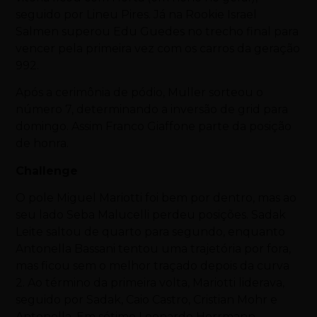
seguido por Lineu Pires. Já na Rookie Israel
Salmen superou Edu Guedes no trecho final para
vencer pela primeira vez com os carros da geração
992.
Após a cerimônia de pódio, Muller sorteou o
número 7, determinando a inversão de grid para
domingo. Assim Franco Giaffone parte da posição
de honra.
Challenge
O pole Miguel Mariotti foi bem por dentro, mas ao
seu lado Seba Malucelli perdeu posições. Sadak
Leite saltou de quarto para segundo, enquanto
Antonella Bassani tentou uma trajetória por fora,
mas ficou sem o melhor traçado depois da curva
2. Ao término da primeira volta, Mariotti liderava,
seguido por Sadak, Caio Castro, Cristian Mohr e
Antonella. Em sétimo Leonardo Herrmann