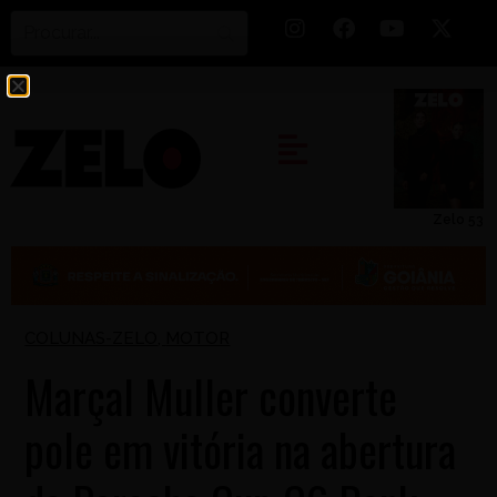
Zelo 53
COLUNAS-ZELO
,
MOTOR
Marçal Muller converte
pole em vitória na abertura