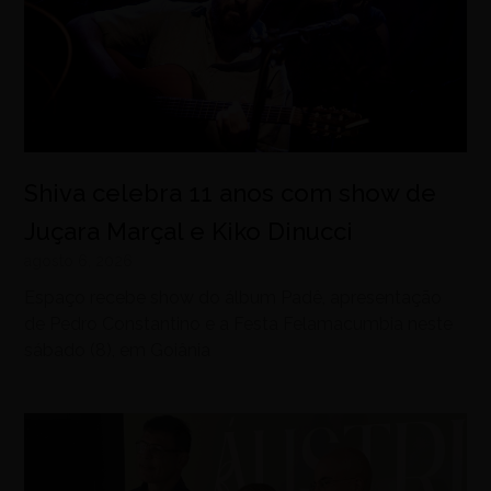
Shiva celebra 11 anos com show de
Juçara Marçal e Kiko Dinucci
agosto 6, 2026
Espaço recebe show do álbum Padê, apresentação
de Pedro Constantino e a Festa Felamacumbia neste
sábado (8), em Goiânia