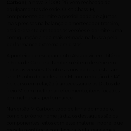
Carbon
), a nova S 1000 RR vem recheada de
equipamentos de série. O Kit Chassi M,
componente permite a possibilidade de ajustes
mais precisos na balança e amortecedor traseiro,
está presente em todas as versões e permite uma
configuração ainda mais refinada na busca pela
performance extrema em pistas.
A ponteira de escapamento Akrapovic em Titânio
e Fibra de Carbono também é item de série em
todas as versões. Dentre as novidades, destacam-
se o Punho do acelerador M com redução de 14°
no curso em relação à antecessora e os Dutos de
freio M com melhor arrefecimento, itens focados
em melhorar a performance.
Na versão M Carbon, topo de linha do modelo,
como o próprio nome já diz, os destaques são os
componentes feitos com esse material nobre, que
mescla resistência com leveza. Nela, paralamas,