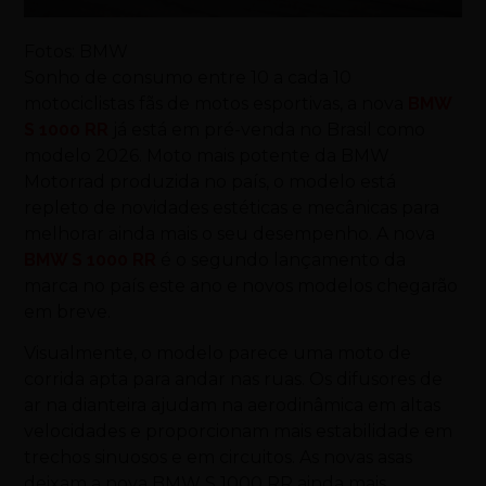
Fotos: BMW
Sonho de consumo entre 10 a cada 10
motociclistas fãs de motos esportivas, a nova
BMW
S 1000 RR
já está em pré-venda no Brasil como
modelo 2026. Moto mais potente da BMW
Motorrad produzida no país, o modelo está
repleto de novidades estéticas e mecânicas para
melhorar ainda mais o seu desempenho. A nova
BMW S 1000 RR
é o segundo lançamento da
marca no país este ano e novos modelos chegarão
em breve.
Visualmente, o modelo parece uma moto de
corrida apta para andar nas ruas. Os difusores de
ar na dianteira ajudam na aerodinâmica em altas
velocidades e proporcionam mais estabilidade em
trechos sinuosos e em circuitos. As novas asas
deixam a nova BMW S 1000 RR ainda mais