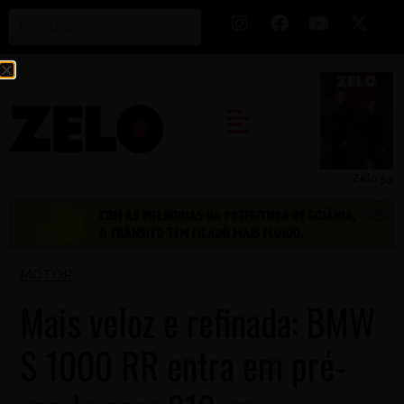
Zelo 53
MOTOR
Mais veloz e refinada: BMW
S 1000 RR entra em pré-