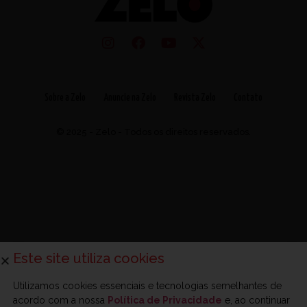
Sobre a Zelo
Anuncie na Zelo
Revista Zelo
Contato
© 2025 - Zelo - Todos os direitos reservados.
Este site utiliza cookies
Utilizamos cookies essenciais e tecnologias semelhantes de
acordo com a nossa
Política de Privacidade
e, ao continuar