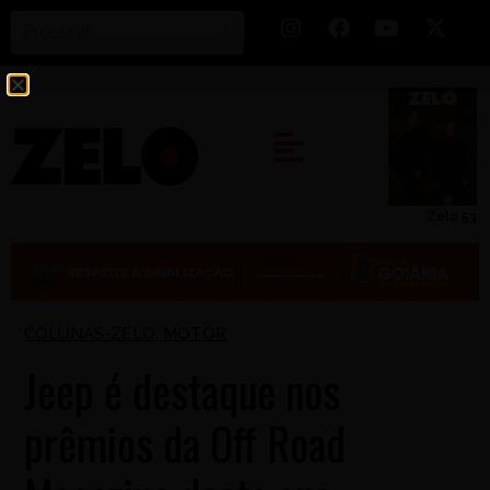
Zelo 53
COLUNAS-ZELO
,
MOTOR
Jeep é destaque nos
prêmios da Off Road