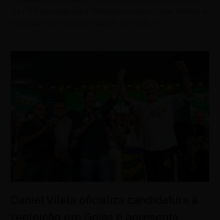
da FGR na saída para Trindade e reúne casas térreas e
sobrados em área de mais de 380 mil m²
Daniel Vilela oficializa candidatura à
reeleição em Goiás e apresenta