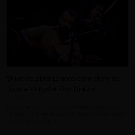
Shiva celebra 11 anos com show de
Juçara Marçal e Kiko Dinucci
agosto 6, 2026
Espaço recebe show do álbum Padê, apresentação
de Pedro Constantino e a Festa Felamacumbia neste
sábado (8), em Goiânia