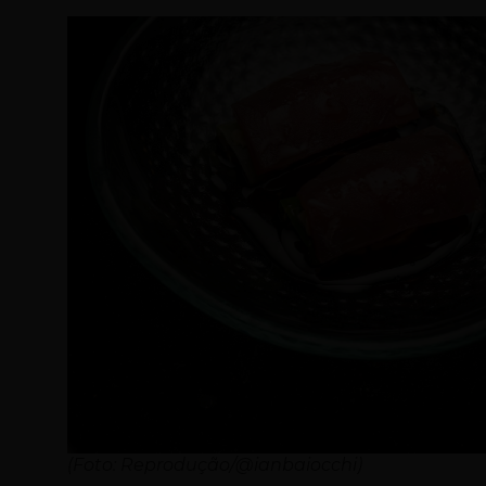
(Foto: Reprodução/@ianbaiocchi)