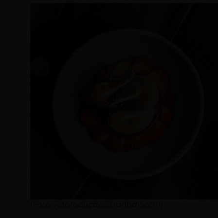
(Foto: Reprodução/@ianbaiocchi)