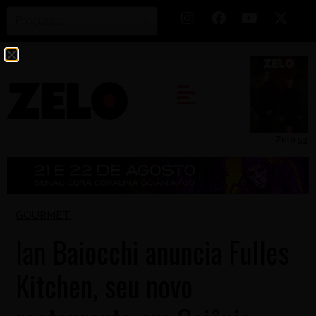
Zelo 53
GOURMET
Ian Baiocchi anuncia Fulles
Kitchen, seu novo