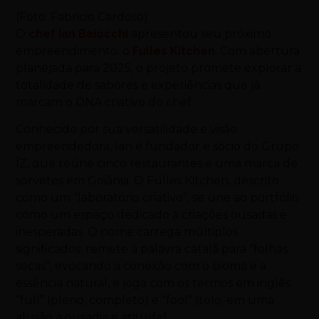
(Foto: Fabricio Cardoso)
O
chef Ian Baiocchi
apresentou seu próximo
empreendimento: o
Fulles Kitchen
. Com abertura
planejada para 2025, o projeto promete explorar a
totalidade de sabores e experiências que já
marcam o DNA criativo do chef.
Conhecido por sua versatilidade e visão
empreendedora, Ian é fundador e sócio do Grupo
ÍZ, que reúne cinco restaurantes e uma marca de
sorvetes em Goiânia. O Fulles Kitchen, descrito
como um “laboratório criativo”, se une ao portfólio
como um espaço dedicado a criações ousadas e
inesperadas. O nome carrega múltiplos
significados: remete à palavra catalã para “folhas
secas”, evocando a conexão com o bioma e a
essência natural, e joga com os termos em inglês
“full” (pleno, completo) e “fool” (tolo, em uma
alusão à ousadia e atitude).