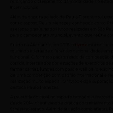
reforçando o crescimento da modalidade no estado
internacionais.
Além da disputa ao lado de Paula Florentino, Luci
com o esposo, Paulo Menezes, conhecido como PH.
as etapas brasileiras do Hyrox realizadas em São P
para o campeonato mundial, evento que reúne comp
Criado na Alemanha, em 2018, o
Hyrox
está entre a
reunindo atletas de diferentes nacionalidades em 
funcional. O formato padronizado da competição des
corrida, intercalados por estações de exercícios d
farmer carries, lunges com peso e wall balls, exigind
de uma competição com padrão internacional e r
realização muito especial. O Hyrox exige superação
destaca Paulo Menezes.
A trajetória do casal no esporte também é marcad
desde 2014 incentivando a prática do treinamento 
fitness no estado. Além da atuação como atletas, 