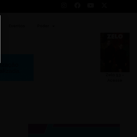
Eventos
Poder
Zelo 53 –
Acesse