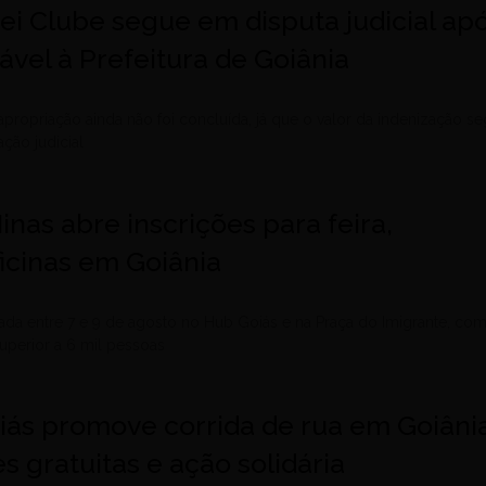
ei Clube segue em disputa judicial ap
ável à Prefeitura de Goiânia
apropriação ainda não foi concluída, já que o valor da indenização s
ção judicial
inas abre inscrições para feira,
ficinas em Goiânia
ada entre 7 e 9 de agosto no Hub Goiás e na Praça do Imigrante, co
superior a 6 mil pessoas
oiás promove corrida de rua em Goiâni
s gratuitas e ação solidária