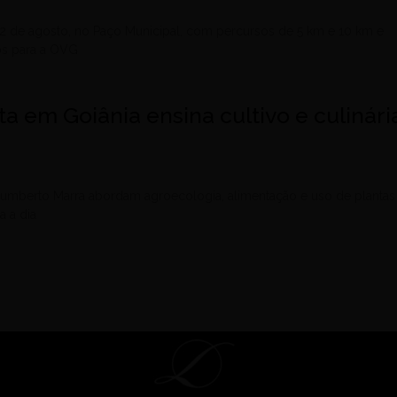
 2 de agosto, no Paço Municipal, com percursos de 5 km e 10 km e
os para a OVG
ita em Goiânia ensina cultivo e culinári
umberto Marra abordam agroecologia, alimentação e uso de plantas
a a dia