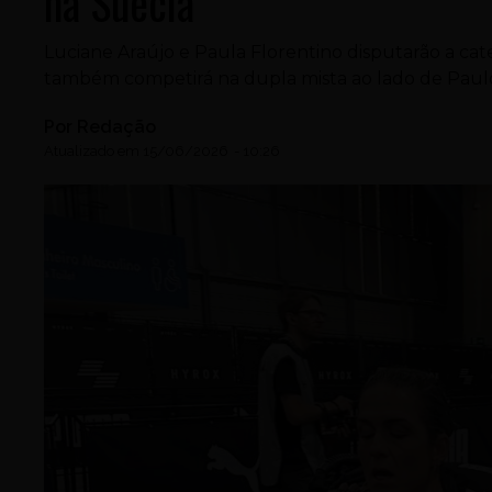
na Suécia
Luciane Araújo e Paula Florentino disputarão a ca
também competirá na dupla mista ao lado de Pau
Por
Redação
Atualizado em
15/06/2026
-
10:26