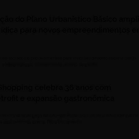
ão do Plano Urbanístico Básico ampl
rídica para novos empreendimentos 
térios técnicos e procedimentos para empreendimentos acima de 50
r a integração do planejamento urbano da capital
 Shopping celebra 36 anos com
trofit e expansão gastronômica
omocional com peça da coleção Passaredo, anuncia nova campanha
rea gastronômica com o Pátio Bougainville