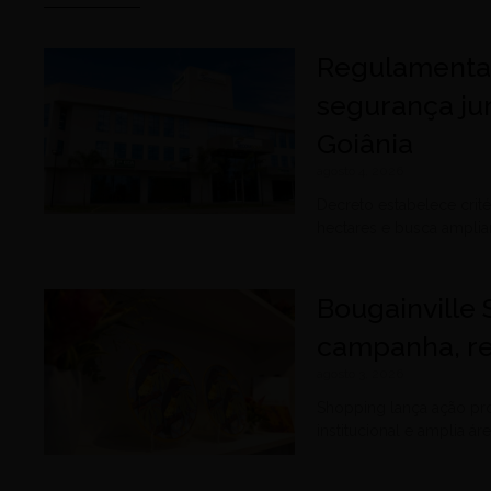
Regulamentaç
segurança ju
Goiânia
agosto 4, 2026
Decreto estabelece cri
hectares e busca amplia
Bougainville
campanha, re
agosto 3, 2026
Shopping lança ação pr
institucional e amplia á