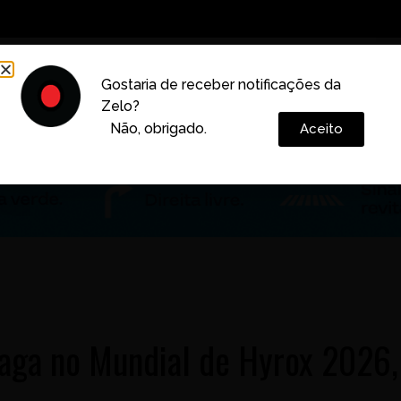
Decoração
Vida e Estilo
Cotidiano
Cultura
Gostaria de receber notificações da
Zelo?
Colunas
Não, obrigado.
Aceito
vaga no Mundial de Hyrox 2026,