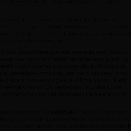
 e a presença de atletas goianos em competições
ane Araújo também garantiu classificação para competir
 O casal conquistou o segundo lugar na categoria dura
aulo e no Rio de Janeiro, resultados que asseguraram a v
etidores de diversos países.
s modalidades fitness que mais cresceram nos últimos an
provas que combinam resistência cardiovascular e força
afia os participantes a percorrer oito quilômetros de
e alta intensidade, como empurrar trenó, burpees, remo,
o preparo físico, estratégia e resistência mental. “Partici
epresentar Goiás em um campeonato mundial é uma
 constante, foco e muita preparação física e emocional”,
a pelo pioneirismo na modalidade em Goiás, onde atuam
híbrido e contribuindo para o fortalecimento da cultura
Paulo e Luciane também estão à frente da organização d