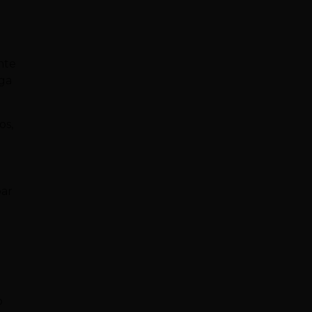
nte
aga
os,
par
o