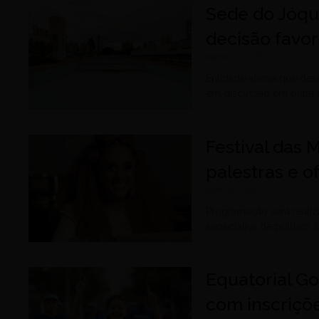
Sede do Jóqu
decisão favor
agosto 1, 2026
Entidade afirma que des
em discussão em outra a
Festival das M
palestras e o
julho 31, 2026
Programação será realiz
expectativa de público 
Equatorial G
com inscriçõe