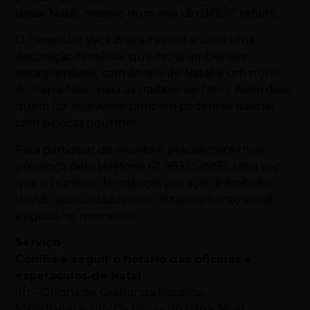
desse Natal, mesmo num ano tão difícil”, reflete.
O Cenarium Vaca Brava irá contar com uma
decoração temática, que inclui ambientes
instagramáveis, com árvore de Natal e um trono
do Papai Noel, para as tradicionais fotos. Além disso,
quem for ao evento também poderá se deliciar
com pipocas gourmet.
Para participar do evento é preciso confirmar
presença pelo telefone 62 99325-8851, uma vez
que o número de crianças por ação é limitado,
devido aos cuidados com distanciamento social
exigidos no momento.
Serviço
Confira a seguir o horário das oficinas e
espetáculos de Natal
9h – Oficina de Guirlanda Natalina
10h – Espetáculo: Os Doces do Papai Noel