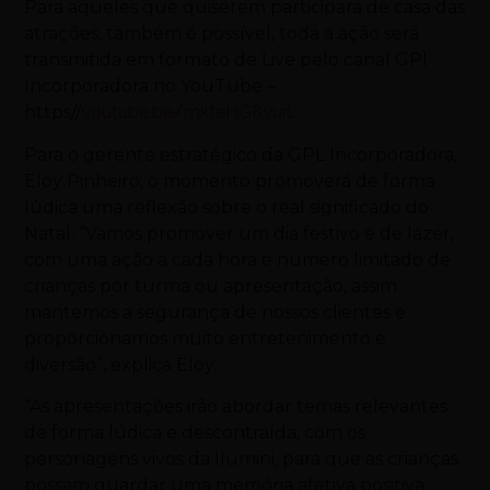
Para aqueles que quiserem participara de casa das
atrações, também é possível, toda a ação será
transmitida em formato de Live pelo canal GPl
Incorporadora no YouTube –
https//
youtube.be/mkteHG8yurl
.
Para o gerente estratégico da GPL Incorporadora,
Eloy Pinheiro, o momento promoverá de forma
lúdica uma reflexão sobre o real significado do
Natal. “Vamos promover um dia festivo e de lazer,
com uma ação a cada hora e número limitado de
crianças por turma ou apresentação, assim
mantemos a segurança de nossos clientes e
proporcionamos muito entretenimento e
diversão”, explica Eloy.
“As apresentações irão abordar temas relevantes
de forma lúdica e descontraída, com os
personagens vivos da Ilumini, para que as crianças
possam guardar uma memória afetiva positiva