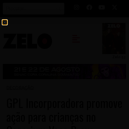
Zelo 53
DECORAÇÃO
GPL Incorporadora promove
ação para crianças no