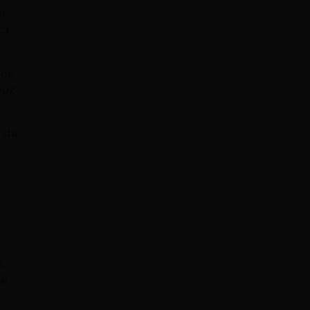
de
ca.
os.
vez
a da
s
ve