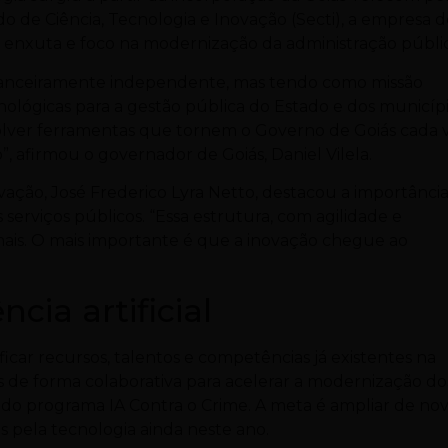
do de Ciência, Tecnologia e Inovação (Secti), a empresa 
a enxuta e foco na modernização da administração públi
financeiramente independente, mas tendo como missão
cnológicas para a gestão pública do Estado e dos municípi
nvolver ferramentas que tornem o Governo de Goiás cada 
, afirmou o governador de Goiás, Daniel Vilela.
ovação, José Frederico Lyra Netto, destacou a importânci
 serviços públicos. “Essa estrutura, com agilidade e
a mais. O mais importante é que a inovação chegue ao
ncia artificial
icar recursos, talentos e competências já existentes na
 de forma colaborativa para acelerar a modernização do
o do programa IA Contra o Crime. A meta é ampliar de no
 pela tecnologia ainda neste ano.