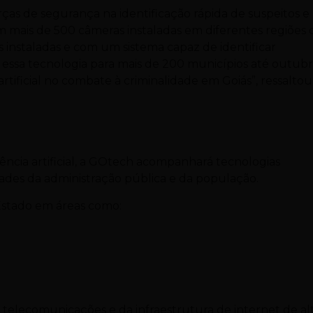
ças de segurança na identificação rápida de suspeitos e
m mais de 500 câmeras instaladas em diferentes regiões 
 instaladas e com um sistema capaz de identificar
 essa tecnologia para mais de 200 municípios até outubr
rtificial no combate à criminalidade em Goiás”, ressaltou
ncia artificial, a GOtech acompanhará tecnologias
dades da administração pública e da população.
Estado em áreas como:
telecomunicações e da infraestrutura de internet de al