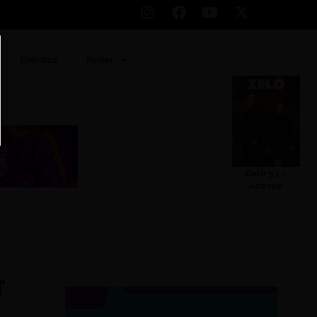
Eventos
Poder
Zelo 53 –
Acesse
r