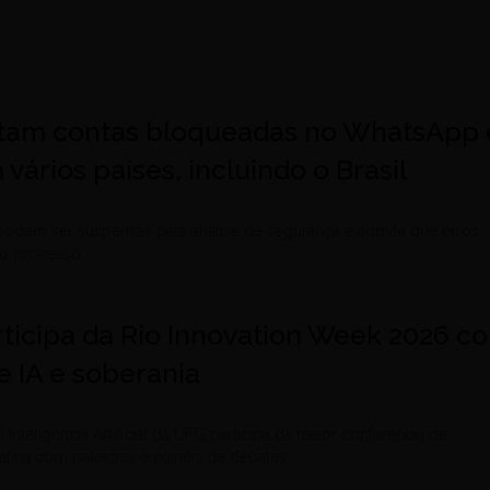
atam contas bloqueadas no WhatsApp 
vários países, incluindo o Brasil
podem ser suspensas para análise de segurança e admite que erros
 o processo
ticipa da Rio Innovation Week 2026 c
e IA e soberania
Inteligência Artificial da UFG participa da maior conferência de
atina com palestras e painéis de debates