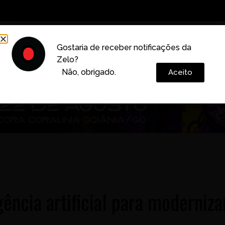
Decoração
Vida e Estilo
Cotidiano
Cultura
Gostaria de receber notificações da
Zelo?
Colunas
Não, obrigado.
Aceito
ência artificial para moderniza