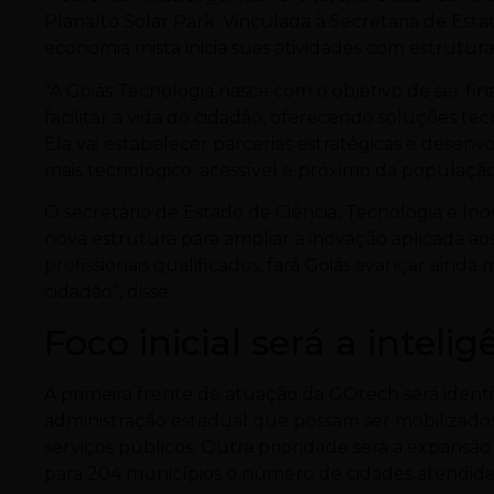
Planalto Solar Park. Vinculada à Secretaria de Esta
economia mista inicia suas atividades com estrutur
“A Goiás Tecnologia nasce com o objetivo de ser 
facilitar a vida do cidadão, oferecendo soluções te
Ela vai estabelecer parcerias estratégicas e dese
mais tecnológico, acessível e próximo da população”
O secretário de Estado de Ciência, Tecnologia e In
nova estrutura para ampliar a inovação aplicada aos
profissionais qualificados, fará Goiás avançar aind
cidadão”, disse.
Foco inicial será a inteligê
A primeira frente de atuação da GOtech será identif
administração estadual que possam ser mobilizados
serviços públicos. Outra prioridade será a expansã
para 204 municípios o número de cidades atendidas