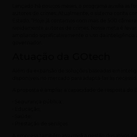
Lançado há poucos meses, o programa auxilia as for
autores de crimes. Atualmente, o sistema conta co
Estado. “Hoje já contamos com mais de 500 câmeras
rapidamente autores de crimes. Nossa meta é levar
ampliando significativamente o uso da inteligência a
governador.
Atuação da GOtech
Além da expansão de soluções baseadas em inteligê
disponíveis no mercado para adaptá-las às necessi
A proposta é ampliar a capacidade de resposta do 
• Segurança pública;
• Educação;
• Saúde;
• Prestação de serviços.
A empresa também assumirá a gestão dos ativos de 