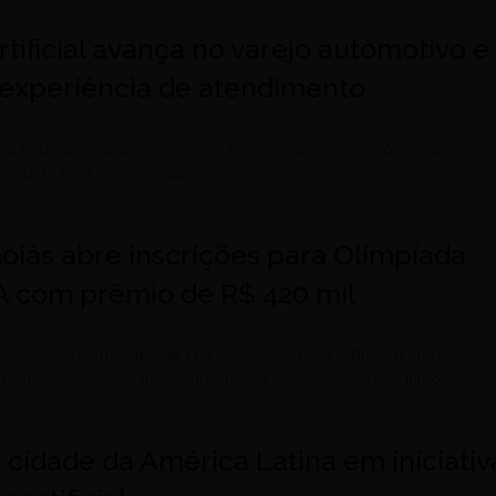
artificial avança no varejo automotivo e
 experiência de atendimento
o na Hyundai T9 avaliou o uso de tecnologia no primeiro contato com
xpandido para outras unidades
oiás abre inscrições para Olimpíada
IA com prêmio de R$ 420 mil
ltada para estudantes de 14 a 19 anos de todo o Brasil e oferece
 artificial antes das provas; inscrições seguem até 31 de julho
ª cidade da América Latina em iniciativ