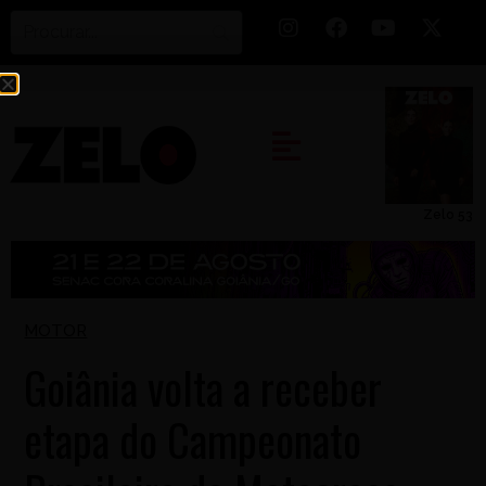
Zelo 53
MOTOR
Goiânia volta a receber
etapa do Campeonato