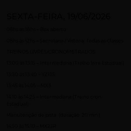
SEXTA-FEIRA, 19/06/2026
08hs as 18hs – Box aberto.
08hs às 12hs – Secretaria / Vistoria: Todas as Classes
TREINOS LIVRES/CRONOMETRADOS
13:00 às 13:15 – Intermediaria (Treino livre Estadual)
13:20 às 13:40 – YZ125
13:45 às 14:05 – MX3
14:10 às 14:25 – Intermediaria (Treino cron.
Estadual)
Manutenção de pista (duração: 20 min.)
14:50 às 15:10 – MX2JR