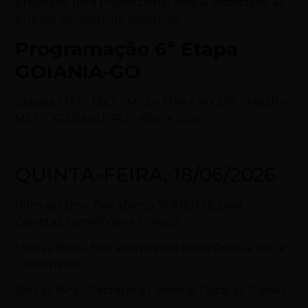
projetado para proporcionar ampla visibilidade ao
público ao longo do percurso.
Programação 6ª Etapa
GOIANIA-GO
Classes: MX1 – MX2 – MX3 – MX4 – MX2JR – MXJR –
MXF – YZ125bLUcRU – 65cc e 50cc.
QUINTA-FEIRA, 18/06/2026
09hs as 13hs – Box aberto SOMENTE para
Carretas, Caminhões e Ônibus.
13hs as 18hs – Box aberto para Micro ônibus, Van e
Camionetes.
15hs às 18hs – Secretaria / Vistoria: Todas as Classes