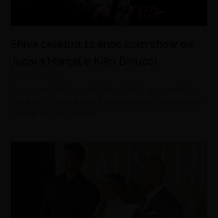
Shiva celebra 11 anos com show de
Juçara Marçal e Kiko Dinucci
agosto 6, 2026
Espaço recebe show do álbum Padê, apresentação
de Pedro Constantino e a Festa Felamacumbia neste
sábado (8), em Goiânia