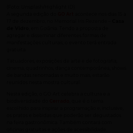
(Foto: Unsplash/Highlight ID)
A segunda edição do
GO Art
acontece nos dias 15 a
17 de dezembro, no Memorial Iris Rezende –
Casa
de Vidro
, em Goiânia. Tendo a proposta de
agregar e disseminar diferentes formas de
manifestações culturais, o evento terá entrada
gratuita.
Tatuador
es, exposições d
e arte e de fotografia,
cinema, quadrinhos, dança contemporânea, shows
de bandas renomadas e muito mais, estarão
reunidos nesta mostra cultural.
Nesta edição, o GO Art celebra a cultura e a
biodiversidade do
Cerrado
, que é o tema
escolhido para inspirar a programação e, inclusive,
os pratos e bebidas que poderão ser degustados
na feira gastronômica. Também contará com
oficinas gratuitas e ações de acessibilidade.