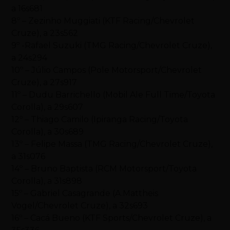
a 16s681
8º – Zezinho Muggiati (KTF Racing/Chevrolet
Cruze), a 23s562
9º -Rafael Suzuki (TMG Racing/Chevrolet Cruze),
a 24s294
10º – Júlio Campos (Pole Motorsport/Chevrolet
Cruze), a 27s917
11º – Dudu Barrichello (Mobil Ale Full Time/Toyota
Corolla), a 29s607
12º – Thiago Camilo (Ipiranga Racing/Toyota
Corolla), a 30s689
13º – Felipe Massa (TMG Racing/Chevrolet Cruze),
a 31s076
14º – Bruno Baptista (RCM Motorsport/Toyota
Corolla), a 31s898
15º – Gabriel Casagrande (A.Mattheis
Vogel/Chevrolet Cruze), a 32s693
16º – Cacá Bueno (KTF Sports/Chevrolet Cruze), a