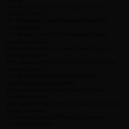
35s336
17º – Arthur Leist (Full Time Sports/Toyota
Corolla), a 37s613
18º – Átila Abreu (Pole Motorsport/Chevrolet
Cruze), a 41s597
19º – Ricardo Zonta (RCM Motorsport/Toyota
Corolla), a 43s433
20º – Vitor Baptista (Scuderia Chiarelli/Toyota
Corolla), a 43s601
21º – Gianluca Petecof (Full Time Sports/Toyota
Corolla), a 50s022
22º – Rubens Barrichello (Mobil Ale Full
Time/Toyota Corolla), a 54s808
23º – Cesar Ramos (Ipiranga Racing/Toyota
Corolla), a 56s010
24º – Lucas Kohl (WOKIN Garra Racing/Chevrolet
Cruze), a 58s082
25º – Marcos Gomes (KTF Racing/Chevrolet
Cruze), a 1min07s011