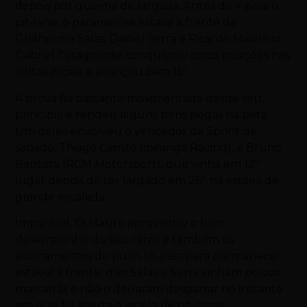
depois por queima de largada. Antes de ir para o
pit-lane, o paranaense estava à frente de
Guilherme Salas, Daniel Serra e Ricardo Maurício.
Gabriel Casagrande conquistou cinco posições nas
voltas iniciais e avançou para 15º.
A prova foi bastante movimentada desde seu
princípio e rendeu alguns bons pegas na pista.
Um deles envolveu o vencedor da Sprint de
sábado, Thiago Camilo (Ipiranga Racing), e Bruno
Baptista (RCM Motorsport), que vinha em 12º
lugar depois de ter largado em 26º, na esteira de
grande escalada.
Imparável, Di Mauro aproveitou o bom
desempenho do seu carro e também os
acionamentos do push-to-pass para permanecer
estável à frente, mas Salas e Serra vinham pouco
mais atrás e não o deixaram desgarrar no instante
em que foi aberta a janela de pit-stops