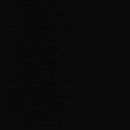
11º – Felipe Fraga, 651
12º – Ricardo Maurício, 636
13º – Enzo Elias, 634
14º – Rubens Barrichello, 626
15º – Lucas Foresti, 574
16º – Gaetano Di Mauro, 569
17º – Cesar Ramos, 558
18º – Nelson Piquet Jr., 557
19º – Arthur Leist, 533
20º – Guilherme Salas, 479
21º – Átila Abreu, 442
22º – Zezinho Muggiati, 416
23º – Cacá Bueno, 396
24º – Gianluca Petecof, 376
25º – Vitor Baptista, 368
26º – Allam Khodair, 335
27º – Lucas Kohl, 195
28º – Marcos Gomes, 174