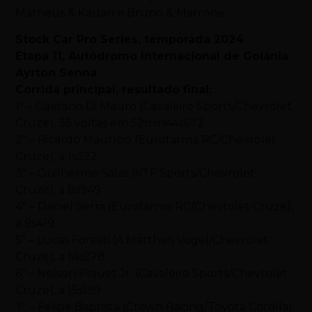
Matheus & Kauan e Bruno & Marrone.
Stock Car Pro Series, temporada 2024
Etapa 11, Autódromo Internacional de Goiânia
Ayrton Senna
Corrida principal, resultado final:
1º – Gaetano Di Mauro (Cavaleiro Sports/Chevrolet
Cruze), 35 voltas em 52min44s672
2º – Ricardo Maurício (Eurofarma RC/Chevrolet
Cruze), a 1s322
3º – Guilherme Salas (KTF Sports/Chevrolet
Cruze), a 8s949
4º – Daniel Serra (Eurofarma RC/Chevrolet Cruze),
a 9s419
5º – Lucas Foresti (A.Mattheis Vogel/Chevrolet
Cruze), a 14s278
6º – Nelson Piquet Jr. (Cavaleiro Sports/Chevrolet
Cruze), a 15s199
7º – Felipe Baptista (Crown Racing/Toyota Corolla),