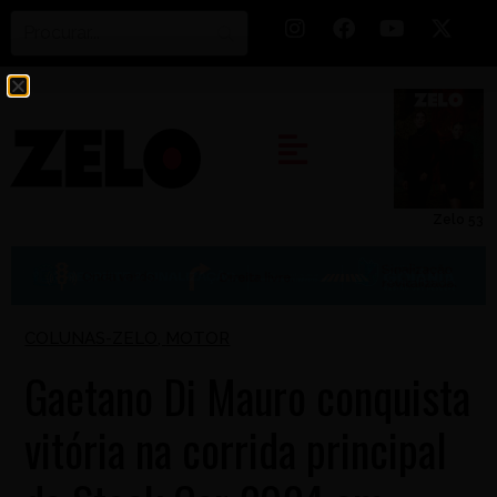
Zelo 53
COLUNAS-ZELO
,
MOTOR
Gaetano Di Mauro conquista
vitória na corrida principal