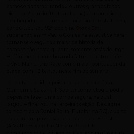
começo da tarde, rendeu outros grandes feitos.
Ricardo Maurício (RC Eurofarma) cruzou a linha
de chegada na segunda colocação e, desta forma,
conquistou seu 92º pódio na
Stock Car
,
superando assim Paulo Gomes na estatística para
tornar-se o segundo maior da história da
competição neste quesito, somente atrás de Ingo
Hoffmann. Ricardinho ainda faturou outro troféu:
o Vivo Man of the Race como maior pontuador da
etapa, com 112 tentos neste fim de semana.
De volta ao grid depois de duas corridas fora,
Guilherme Salas (KTF Sports) completou o pódio
depois de fazer uma corrida segura, na qual
largou e finalizou na terceira posição. Destaque
também para Daniel Serra (Eurofarma RC), quarto
colocado na prova, seguido por Lucas Foresti
(A.Mattheis Vogel) e Nelson Piquet Jr.,
companheiro de equipe de Gaetano na Cavaleiro.