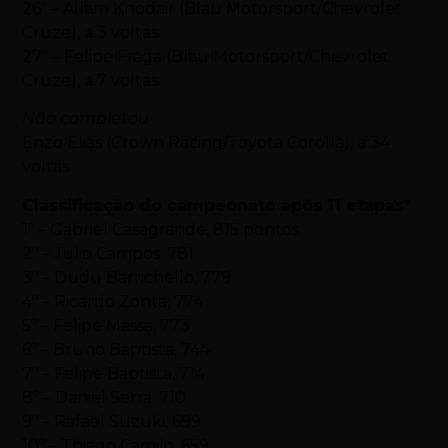
26º – Allam Khodair (Blau Motorsport/Chevrolet
Cruze), a 3 voltas
27º – Felipe Fraga (Blau Motorsport/Chevrolet
Cruze), a 7 voltas
Não completou
Enzo Elias (Crown Racing/Toyota Corolla), a 34
voltas
Classificação do campeonato após 11 etapas*
1º – Gabriel Casagrande, 815 pontos
2º – Julio Campos, 781
3º – Dudu Barrichello, 779
4º – Ricardo Zonta, 774
5º – Felipe Massa, 773
6º – Bruno Baptista, 744
7º – Felipe Baptista, 714
8º – Daniel Serra, 710
9º – Rafael Suzuki, 699
10º – Thiago Camilo, 659