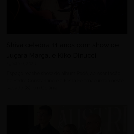
Shiva celebra 11 anos com show de
Juçara Marçal e Kiko Dinucci
agosto 6, 2026
Espaço recebe show do álbum Padê, apresentação
de Pedro Constantino e a Festa Felamacumbia neste
sábado (8), em Goiânia