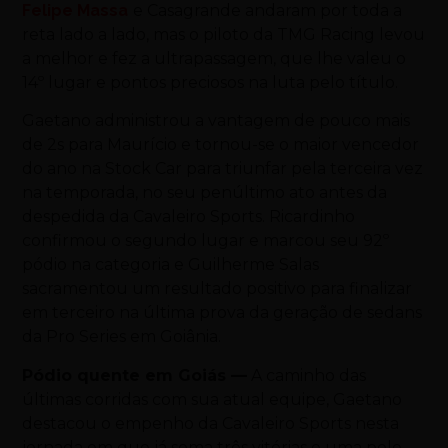
Felipe Massa
e Casagrande andaram por toda a
reta lado a lado, mas o piloto da TMG Racing levou
a melhor e fez a ultrapassagem, que lhe valeu o
14º lugar e pontos preciosos na luta pelo título.
Gaetano administrou a vantagem de pouco mais
de 2s para Maurício e tornou-se o maior vencedor
do ano na Stock Car para triunfar pela terceira vez
na temporada, no seu penúltimo ato antes da
despedida da Cavaleiro Sports. Ricardinho
confirmou o segundo lugar e marcou seu 92º
pódio na categoria e Guilherme Salas
sacramentou um resultado positivo para finalizar
em terceiro na última prova da geração de sedans
da Pro Series em Goiânia.
Pódio quente em Goiás —
A caminho das
últimas corridas com sua atual equipe, Gaetano
destacou o empenho da Cavaleiro Sports nesta
jornada em que já soma três vitórias e uma pole