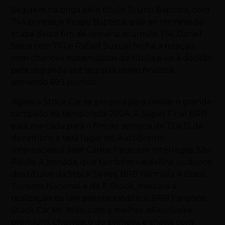
Seguem na briga pelo título Bruno Baptista, com
744 pontos, e Felipe Baptista, que ao término da
etapa deste fim de semana acumula 714. Daniel
Serra tem 710 e Rafael Suzuki fecha a relação,
com chances matemáticas de título e vai à decisão
pela segunda vez seguida como finalista,
somando 699 pontos.
Agora a Stock Car se prepara para coroar o grande
campeão da temporada 2024. A Super Final BRB
está marcada para o fim de semana de 13 a 15 de
dezembro e terá lugar no Autódromo
Internacional José Carlos Pace, em Interlagos, São
Paulo. A jornada, que também vai definir os donos
dos títulos da Stock Series, BRB Fórmula 4 Brasil,
Turismo Nacional e da E-Stock, marcará a
realização de um evento inédito: o BRB Fanzone
Stock Car Mr. Moo, com o melhor
all-inclusive
premium
, churrasco de primeira e shows com