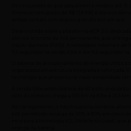
Os consumidores que adquirirem o modelo até 15 de
Premium tem preço de R$ 139.990 e oferece bônus d
Ambas contam com seguro gratuito por um ano.
Desenvolvido sobre a plataforma AEP 3.0, dedicada
elétrico síncrono de ímã permanente, que entrega
tração dianteira (FWD). A velocidade máxima é de 
7,3 segundos na versão Elite e em 8,6 segundos n
O sistema de armazenamento de energia utiliza a b
organizadas em estrutura integrada e reforçada. O co
tecnologia que proporciona maior estabilidade térm
A versão Elite possui bateria de 60 kWh, enquant
ciclo do Inmetro, chega a 310 km na Elite e 253 k
No carregamento, o hatch suporta corrente alterna
kW, permitindo recarga de 30% a 80% em cerca de
incorpora a tecnologia V2L (Vehicle-to-Load), que p
energia da bateria.