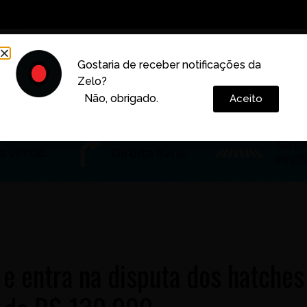
Decoração
Vida e Estilo
Cotidiano
Cultura
Gostaria de receber notificações da
Zelo?
Colunas
Não, obrigado.
Aceito
 e entra na disputa dos hatches