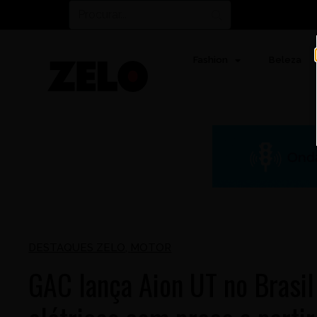
Fashion
Beleza
DESTAQUES ZELO
,
MOTOR
GAC lança Aion UT no Brasil