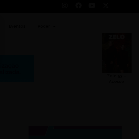
Eventos
Poder
Zelo 53 –
Acesse