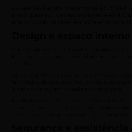
A suspensão dianteira independente do tipo McPhers
proporcionar equilíbrio entre conforto e eficiência.
uma condução mais precisa em diferentes condiçõe
Design e espaço interno
O design do
GAC
Aion UT foi desenvolvido em Milã
linhas contemporâneas e identidade visual marcant
equilibradas.
Os faróis dianteiros e a assinatura luminosa entreg
tecnológico do veículo. O conjunto estético foi p
urbano com foco em inovação e conectividade.
No interior, o modelo oferece amplo espaço para o
armazenamento. Com 4.270 mm de comprimento, 1.8
2.750 mm, o hatch acomoda até três cadeirinhas infa
Segurança e assistência