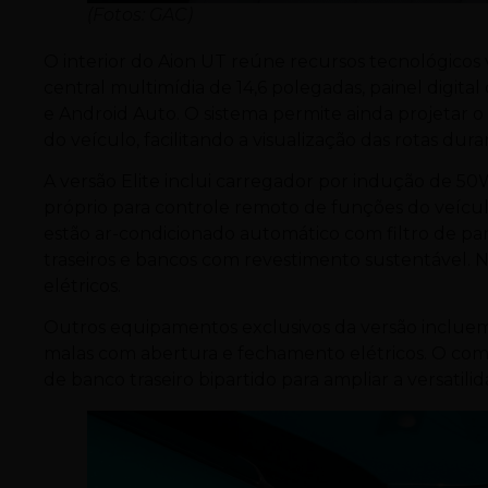
(Fotos: GAC)
O interior do Aion UT reúne recursos tecnológicos 
central multimídia de 14,6 polegadas, painel digit
e Android Auto. O sistema permite ainda projetar o
do veículo, facilitando a visualização das rotas du
A versão Elite inclui carregador por indução de 50
próprio para controle remoto de funções do veícul
estão ar-condicionado automático com filtro de part
traseiros e bancos com revestimento sustentável. N
elétricos.
Outros equipamentos exclusivos da versão incluem
malas com abertura e fechamento elétricos. O comp
de banco traseiro bipartido para ampliar a versatil