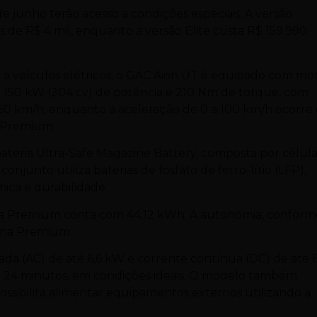
 junho terão acesso a condições especiais. A versão
e R$ 4 mil, enquanto a versão Elite custa R$ 159.990.
 a veículos elétricos, o GAC Aion UT é equipado com mo
 150 kW (204 cv) de potência e 210 Nm de torque, com
160 km/h, enquanto a aceleração de 0 a 100 km/h ocorre
a Premium.
ateria Ultra-Safe Magazine Battery, composta por célul
njunto utiliza baterias de fosfato de ferro-lítio (LFP),
ica e durabilidade.
o a Premium conta com 44,12 kWh. A autonomia, conform
m na Premium.
da (AC) de até 6,6 kW e corrente contínua (DC) de até 
 24 minutos, em condições ideais. O modelo também
ossibilita alimentar equipamentos externos utilizando a