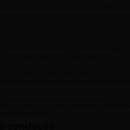
on e a traseira por barra de torção foram calibradas pa
 Já a direção com assistência elétrica (EPS) contribui para
s de uso.
o, no Centro de Inovação da GAC. O modelo apresenta
e, combinando superfícies fluidas e proporções
am até 62 watts de potência, reforçando o visual
rojetado para atender ao público que busca um automóv
s ocupantes, além de soluções inteligentes de
50 mm de largura, 1.575 mm de altura e entre-eixos d
ntis no banco traseiro.
 à condução