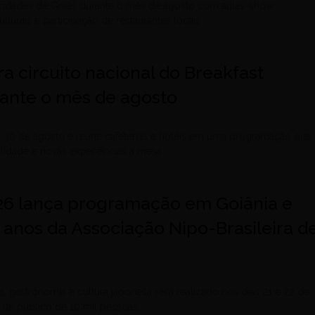
 cidades de Goiás durante o mês de agosto com aulas-show,
lturais e participação de restaurantes locais
ra circuito nacional do Breakfast
ante o mês de agosto
 a 30 de agosto e reúne cafeterias e hotéis em uma programação que
alidade e novas experiências à mesa
26 lança programação em Goiânia e
 anos da Associação Nipo-Brasileira d
a, gastronomia e cultura japonesa será realizado nos dias 21 e 22 de
 de público de 10 mil pessoas.