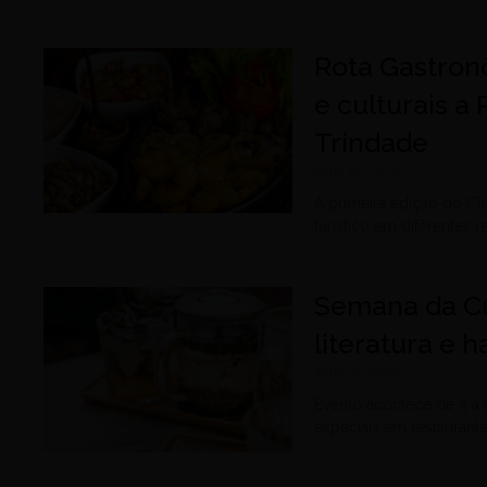
Rota Gastron
e culturais a
Trindade
julho 30, 2026
A primeira edição do C
turístico em diferentes 
Semana da Cu
literatura e
julho 28, 2026
Evento acontece de 3 a 
especiais em restaurantes