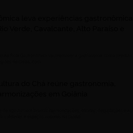
ômica leva experiências gastronômica
 Rio Verde, Cavalcante, Alto Paraíso e
ircuito Rota Gastronômica vai promover a gastronomia como produto
regiões de Goiás, com
ltura do Chá reúne gastronomia,
 harmonizações em Goiânia
9 de agosto com brunch, harmonizações, oficinas, degustações e aç
, cafeterias e espaços culturais da capital