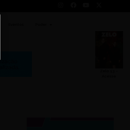
Eventos
Poder
Zelo 53 –
Acesse