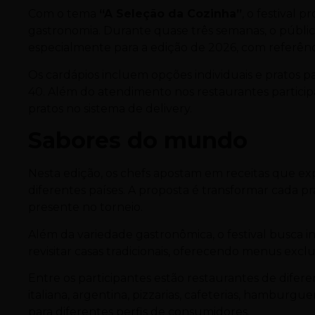
Com o tema
“A Seleção da Cozinha”
, o festival 
gastronomia. Durante quase três semanas, o públi
especialmente para a edição de 2026, com referênci
Os cardápios incluem opções individuais e pratos p
40. Além do atendimento nos restaurantes particip
pratos no sistema de delivery.
Sabores do mundo
Nesta edição, os chefs apostam em receitas que exp
diferentes países. A proposta é transformar cada p
presente no torneio.
Além da variedade gastronômica, o festival busca i
revisitar casas tradicionais, oferecendo menus excl
Entre os participantes estão restaurantes de diferen
italiana, argentina, pizzarias, cafeterias, hamburgu
para diferentes perfis de consumidores.