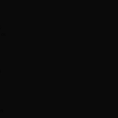
$
 os
l
es