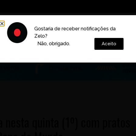
Decoração
Vida e Estilo
Cotidiano
Cultura
Gostaria de receber notificações da
Zelo?
Colunas
Não, obrigado.
Aceito
a nesta quinta (1º) com pratos