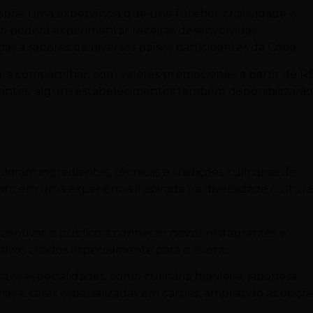
propõe uma experiência que une futebol, criatividade e
co poderá experimentar receitas desenvolvidas
as a sabores de diversos países participantes da Copa.
ara compartilhar, com valores promocionais a partir de R
antes, alguns estabelecimentos também disponibilizarão
loram ingredientes, técnicas e tradições culinárias de
rato em uma experiência inspirada na diversidade cultura
ncentivar o público a conhecer novos restaurantes e
usivos criados especialmente para o evento.
tes especialidades, como culinária brasileira, japonesa,
erias e casas especializadas em carnes, ampliando as opçõ