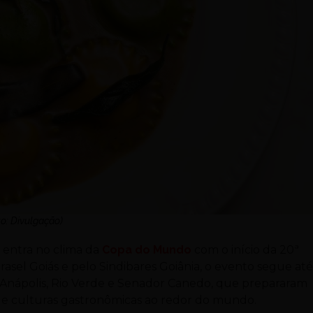
to: Divulgação)
na entra no clima da
Copa do Mundo
com o início da 20ª
rasel Goiás e pelo Sindibares Goiânia, o evento segue até
a, Anápolis, Rio Verde e Senador Canedo, que prepararam
es e culturas gastronômicas ao redor do mundo.