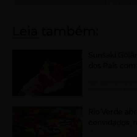
Leia também:
Sunsaki Goiâ
dos Pais com 
agosto 7, 2026
Ação gastronômica acon
wagyu durante o almoço 
Rio Verde ab
convidados, m
agosto 5, 2026