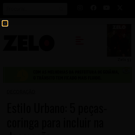
Zelo 53
DECORAÇÃO
Estilo Urbano: 5 peças-
coringa para incluir na