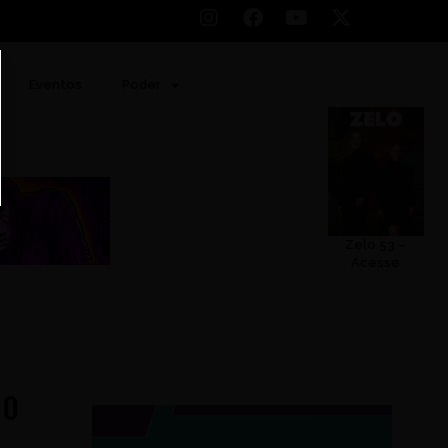
Eventos
Poder
Zelo 53 –
Acesse
po