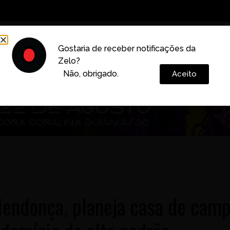
Decoração
Vida e Estilo
Cotidiano
Cultura
Gostaria de receber notificações da
Zelo?
Colunas
Não, obrigado.
Aceito
Mendonça, planeja casa de cam