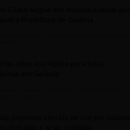
ei Clube segue em disputa judicial ap
ável à Prefeitura de Goiânia
apropriação ainda não foi concluída, já que o valor da indenização s
ção judicial
inas abre inscrições para feira,
ficinas em Goiânia
ada entre 7 e 9 de agosto no Hub Goiás e na Praça do Imigrante, co
superior a 6 mil pessoas
oiás promove corrida de rua em Goiâni
s gratuitas e ação solidária