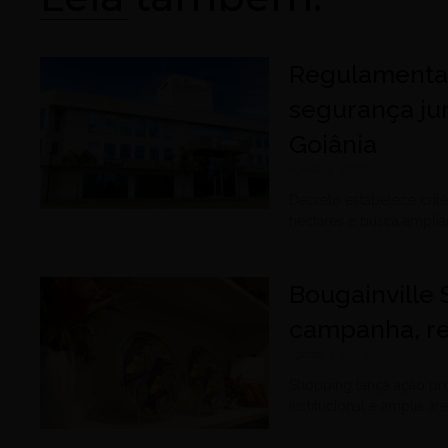
Regulamentaç
segurança ju
Goiânia
agosto 4, 2026
Decreto estabelece cri
hectares e busca amplia
Bougainville
campanha, re
agosto 3, 2026
Shopping lança ação pr
institucional e amplia á