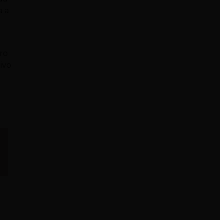
a a
iro
ivo