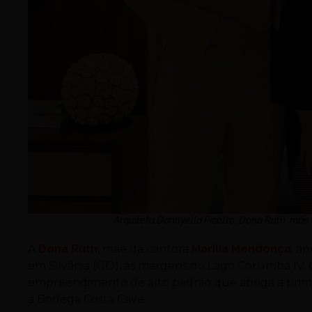
Arquiteta Dannyella Picotto; Dona Ruth, mãe
A
Dona Ruth
, mãe da cantora
Marília Mendonça
, a
em Silvânia (GO), às margens do Lago Corumbá IV.
empreendimento de alto padrão que abriga a prime
a Bodega Costa Cave.