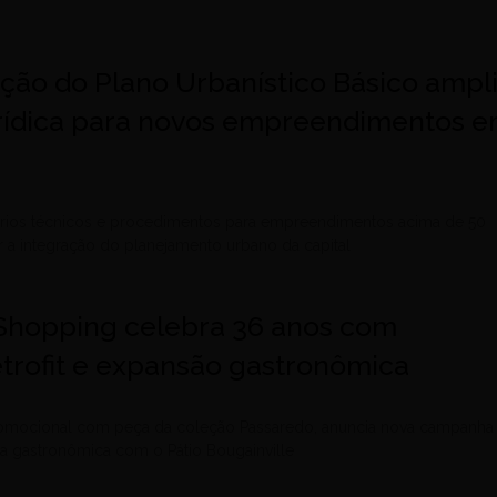
ão do Plano Urbanístico Básico ampl
rídica para novos empreendimentos 
térios técnicos e procedimentos para empreendimentos acima de 50
r a integração do planejamento urbano da capital
 Shopping celebra 36 anos com
trofit e expansão gastronômica
omocional com peça da coleção Passaredo, anuncia nova campanha
rea gastronômica com o Pátio Bougainville