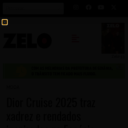
Zelo 53
MODA
Dior Cruise 2025 traz
xadrez e rendados