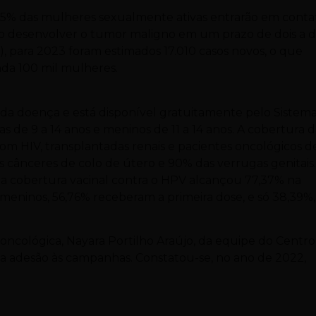
% das mulheres sexualmente ativas entrarão em conta
ão desenvolver o tumor maligno em um prazo de dois a 
), para 2023 foram estimados 17.010 casos novos, o que
ada 100 mil mulheres.
 da doença e está disponível gratuitamente pelo Sistem
 de 9 a 14 anos e meninos de 11 a 14 anos. A cobertura 
HIV, transplantadas renais e pacientes oncológicos de
os cânceres de colo de útero e 90% das verrugas genitais
a cobertura vacinal contra o HPV alcançou 77,37% na
 meninos, 56,76% receberam a primeira dose, e só 38,39%,
oncológica, Nayara Portilho Araújo, da equipe do Centro
xa a adesão às campanhas. Constatou-se, no ano de 2022,