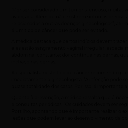
“Por ser considerado um tumor silencioso, muitas 
avançada. Além de não existirem sintomas precisos
relacionados a outras doenças ginecológicas”, afirm
é um tipo de câncer que pode ser evitado.
A médica destaca que certos indícios devem trazer
eles estão sangramento vaginal irregular, especialm
abdominal constante; dor contínua nas pernas, quad
inchaço nas pernas.
A especialista neste tipo de câncer recomenda que
imediatamente o ginecologista. “A infecção pode s
quase totalidade dos casos. Por isso, é importante 
Quanto à prevenção, a médica ressalta que é necess
e consultas periódicas. “Os cuidados devem ser seg
Portilho, apontando que é importante realizar o ex
lesões que podem levar ao desenvolvimento da do