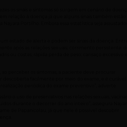
vezes os sinais e sintomas só surgem em cenário de doen
 em relação à doença já que alguns sinais também estão
a Nayara Portilho. Embora essa estatística seja assustador
 um estado de alerta e podem ser sinais da doença. Entr
ente após as relações sexuais; corrimento persistente; d
ris ou costas; rápida perda de peso; cansaço excessivo 
, ao perceber os sintomas, a paciente deve procurar
er descoberta facilmente por meio do exame, e é curável
a realização periódica do exame preventivo”, adverte.
ário o uso de preservativos nas relações sexuais, vacin
uidos durante o decorrer do ano inteiro”, assegura Naya
ame de Papanicolau, já que nele é possível descobrir
ença.