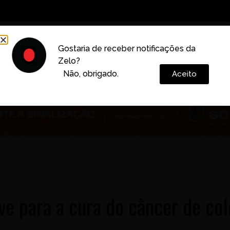
Decoração
Vida e Estilo
Cotidiano
Cultura
Gostaria de receber notificações da
Zelo?
Colunas
Não, obrigado.
Aceito
ve para a cura do câncer de col