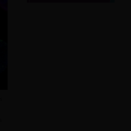
s
o
.
s