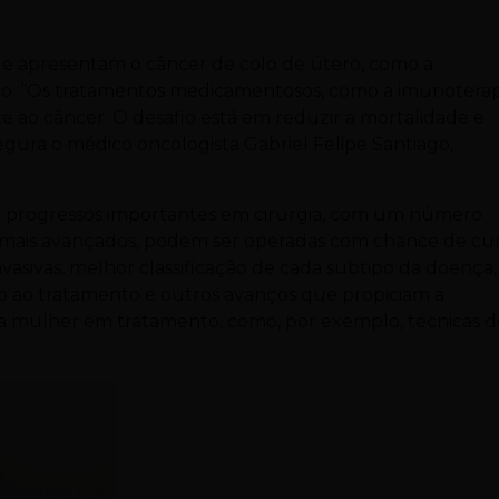
ue apresentam o câncer de colo de útero, como a
ico. “Os tratamentos medicamentosos, como a imunoterap
e ao câncer. O desafio está em reduzir a mortalidade e
egura o médico oncologista Gabriel Felipe Santiago,
ve progressos importantes em cirurgia, com um número
ais avançados, podem ser operadas com chance de cur
sivas, melhor classificação de cada subtipo da doença,
 ao tratamento e outros avanços que propiciam a
da mulher em tratamento, como, por exemplo, técnicas d