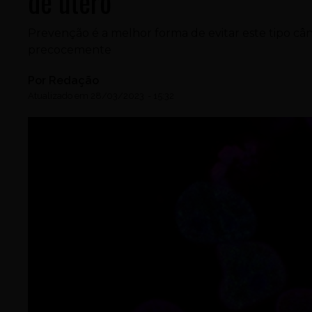
de útero
Prevenção é a melhor forma de evitar este tipo câ
precocemente
Por
Redação
Atualizado em
28/03/2023
-
15:32