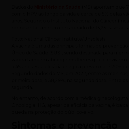
Dados do
Ministério da Saúde
(MS) apontam que 75
com o HPV ao longo da vida e cerca de 5% delas v
anos. Segundo o Instituto Nacional do Câncer (Inca
representa um risco considerado de 13,25 casos a c
Foto: National Câncer Institute/Unsplash
A vacina é uma das principais formas de prevenção
Único de Saúde (SUS), sendo destinada para meninas
vacina também abrange mulheres que convivem com 
a 45 anos. Sua eficácia chega a prevenir até 70% d
Segundo dados do MS, em 2022, entre as meninas, 
primeira dose, e 58,29%, na segunda dose. Entre os
segunda.
No entanto, de acordo com a médica ginecologista 
Oncologia IHG, apesar da eficácia da vacina, é bai
queda na proteção do público-alvo.
Sintomas e prevenção