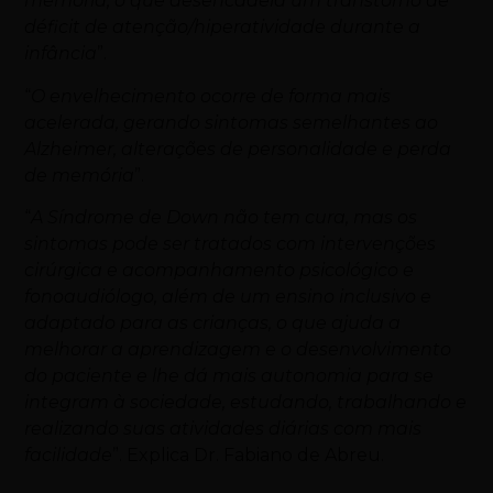
memória, o que desencadeia um transtorno de
déficit de atenção/hiperatividade durante a
infância
”.
“
O envelhecimento ocorre de forma mais
acelerada, gerando sintomas semelhantes ao
Alzheimer, alterações de personalidade e perda
de memória
”.
“
A Síndrome de
Down
não tem cura, mas os
sintomas pode ser tratados com intervenções
cirúrgica e acompanhamento psicológico e
fonoaudiólogo, além de um ensino inclusivo e
adaptado para as crianças, o que ajuda a
melhorar a aprendizagem e o desenvolvimento
do paciente e lhe dá mais autonomia para se
integram à sociedade, estudando, trabalhando e
realizando suas atividades diárias com mais
facilidade
”. Explica Dr. Fabiano de Abreu.