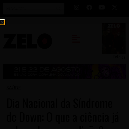
Zelo 53
SAÚDE
Dia Nacional da Síndrome
de Down: O que a ciência já