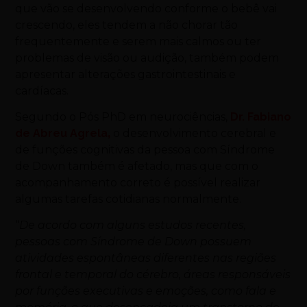
que vão se desenvolvendo conforme o bebê vai
crescendo, eles tendem a não chorar tão
frequentemente e serem mais calmos ou ter
problemas de visão ou audição, também podem
apresentar alterações gastrointestinais e
cardíacas.
Segundo o Pós PhD em neurociências,
Dr.
Fabiano
de Abreu Agrela
,
o desenvolvimento cerebral e
de funções cognitivas da pessoa com Síndrome
de
Down
também é afetado, mas que com o
acompanhamento correto é possível realizar
algumas tarefas cotidianas normalmente.
“
De acordo com alguns estudos recentes,
pessoas com Síndrome de
Down
possuem
atividades espontâneas diferentes nas regiões
frontal e temporal do cérebro, áreas responsáveis
por funções executivas e emoções, como fala e