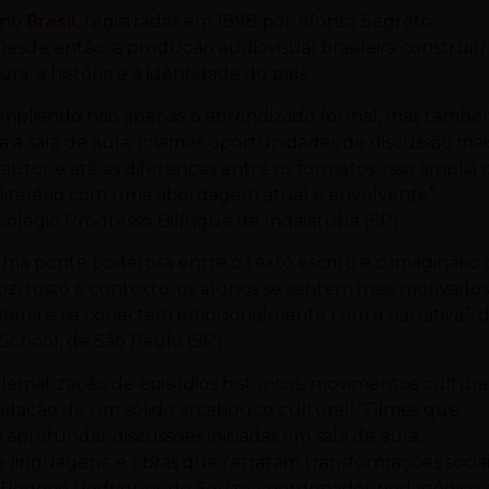
s no
Brasil
, registradas em 1898 por Afonso Segreto,
esde então, a produção audiovisual brasileira construiu
, a história e a identidade do país.
, ampliando não apenas o aprendizado formal, mas també
 a sala de aula, criamos oportunidades de discussão mai
utor e até as diferenças entre os formatos. Isso amplia 
o literário com uma abordagem atual e envolvente”,
 colégio Progresso Bilíngue de Indaiatuba (SP).
 uma ponte poderosa entre o texto escrito e o imaginário
, rosto e contexto, os alunos se sentem mais motivados
 trama e se conectam emocionalmente com a narrativa”, d
 School, de São Paulo (SP).
blematização de episódios históricos, movimentos culturai
olidação de um sólido arcabouço cultural. “Filmes que
aprofundar discussões iniciadas em sala de aula;
 linguagens; e obras que retratam transformações socia
lo Rogerio Rodrigues de Souza, coordenador pedagógico 