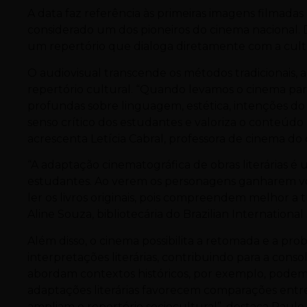
A data faz referência às primeiras imagens filmada
considerado um dos pioneiros do cinema nacional. D
um repertório que dialoga diretamente com a cultura
O audiovisual transcende os métodos tradicionais
repertório cultural. “Quando levamos o cinema para
profundas sobre linguagem, estética, intenções do a
senso crítico dos estudantes e valoriza o conteúd
acrescenta Letícia Cabral, professora de cinema do
“A adaptação cinematográfica de obras literárias é
estudantes. Ao verem os personagens ganharem voz
ler os livros originais, pois compreendem melhor a
Aline Souza, bibliotecária do Brazilian International
Além disso, o cinema possibilita a retomada e a pro
interpretações literárias, contribuindo para a cons
abordam contextos históricos, por exemplo, podem 
adaptações literárias favorecem comparações entre
ampliam o repertório sociocultural”, destaca Pau