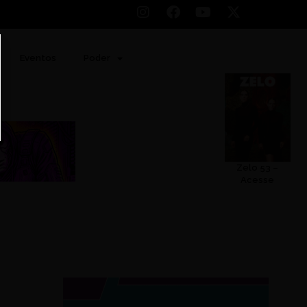
Eventos
Poder
Zelo 53 –
Acesse