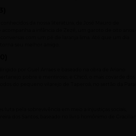
3)
conhecidos da nossa literatura, de José Mauro de
me acompanha a infância de Zezé, um garoto de oito anos
conversas com um pé de laranja lima. Até que um dia
 torna seu melhor amigo.
0)
irigido por Guel Arraes e baseado na obra de Ariano
ertanejo pobre e mentiroso, e Chicó, o mais covarde dos
dos do pequeno vilarejo de Taperoá, no sertão da Para
s luta pela sobrevivência em meio a injustiças sociais,
eira dos Santos, baseado no livro homônimo de Gracilia