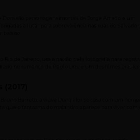
a e Dora são personagens imortais de Jorge Amado e um
brigadas a lutar pela sobrevivência nas ruas de Salvador
r baiano.
io de Janeiro, usa a paixão pela fotografia para registr
rado no romance de Paulo Lins, é um dos filmes brasilei
s (2017)
or Bruno Barreto, a viúva Dona Flor se casa com um hom
nta que o fantasma do malandro aparece para viver com 