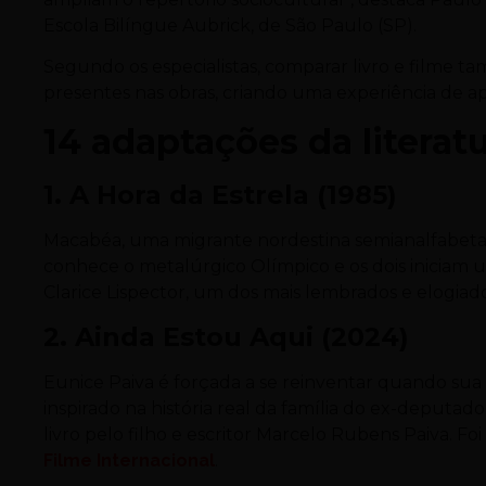
Escola Bilíngue Aubrick, de São Paulo (SP).
Segundo os especialistas, comparar livro e filme tam
presentes nas obras, criando uma experiência de ap
14 adaptações da literat
1. A Hora da Estrela (1985)
Macabéa, uma migrante nordestina semianalfabeta, 
conhece o metalúrgico Olímpico e os dois iniciam 
Clarice Lispector, um dos mais lembrados e elogiado
2. Ainda Estou Aqui (2024)
Eunice Paiva é forçada a se reinventar quando sua f
inspirado na história real da família do ex-deputad
livro pelo filho e escritor Marcelo Rubens Paiva. Fo
Filme Internacional
.