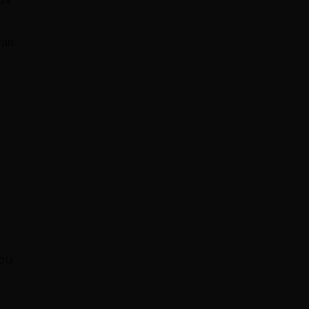
ais
rou