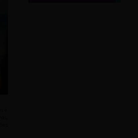
is é
as,
sões