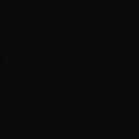
,
ar
ros
em
o