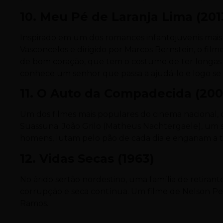
10. Meu Pé de Laranja Lima (201
Inspirado em um dos romances infantojuvenis mais 
Vasconcelos e dirigido por Marcos Bernstein, o fil
de bom coração, que tem o costume de ter longas 
conhece um senhor que passa a ajudá-lo e logo se
11. O Auto da Compadecida (200
Um dos filmes mais populares do cinema nacional, d
Suassuna. João Grilo (Matheus Nachtergaele), um s
homens, lutam pelo pão de cada dia e enganam a to
12. Vidas Secas (1963)
No árido sertão nordestino, uma família de retirante
corrupção e seca contínua. Um filme de Nelson Per
Ramos.