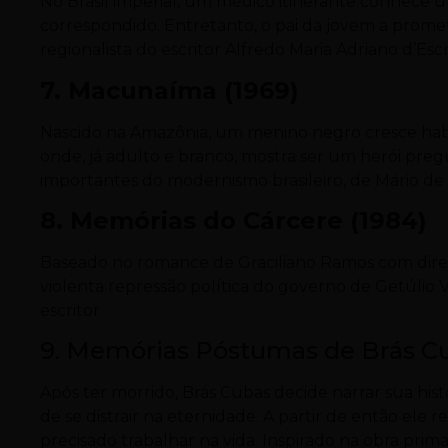
No Brasil imperial, um médico itinerante conhece
correspondido. Entretanto, o pai da jovem a prome
regionalista do escritor Alfredo Maria Adriano d’Es
7. Macunaíma (1969)
Nascido na Amazônia, um menino negro cresce habi
onde, já adulto e branco, mostra ser um herói preg
importantes do modernismo brasileiro, de Mário de
8. Memórias do Cárcere (1984)
Baseado no romance de Graciliano Ramos com direçã
violenta repressão política do governo de Getúlio V
escritor.
9. Memórias Póstumas de Brás Cu
Após ter morrido, Brás Cubas decide narrar sua histór
de se distrair na eternidade. A partir de então ele 
precisado trabalhar na vida. Inspirado na obra pri