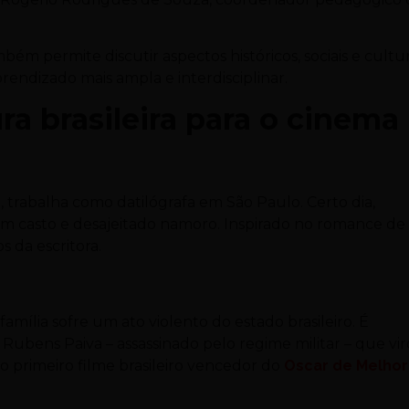
bém permite discutir aspectos históricos, sociais e cultur
rendizado mais ampla e interdisciplinar.
ura brasileira para o cinema
trabalha como datilógrafa em São Paulo. Certo dia,
um casto e desajeitado namoro. Inspirado no romance de
s da escritora.
amília sofre um ato violento do estado brasileiro. É
o Rubens Paiva – assassinado pelo regime militar – que vi
i o primeiro filme brasileiro vencedor do
Oscar de Melhor