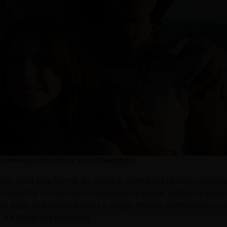
iro premiado com o Oscar (Foto: Divulgação)
ho, uma boa forma de revisitar grandes histórias naciona
 telas. De romances consagrados a peças teatrais e poem
de Assis, Graciliano Ramos e Jorge Amado ganharam ver
 literatura brasileira.