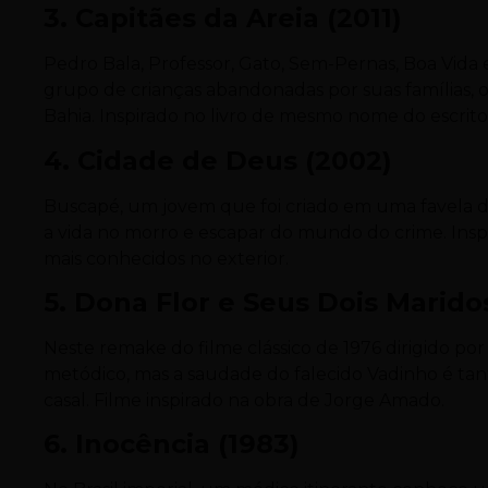
3. Capitães da Areia (2011)
Pedro Bala, Professor, Gato, Sem-Pernas, Boa Vid
grupo de crianças abandonadas por suas famílias, o
Bahia. Inspirado no livro de mesmo nome do escrito
4. Cidade de Deus (2002)
Buscapé, um jovem que foi criado em uma favela do R
a vida no morro e escapar do mundo do crime. Inspi
mais conhecidos no exterior.
5. Dona Flor e Seus Dois Marido
Neste remake do filme clássico de 1976 dirigido p
metódico, mas a saudade do falecido Vadinho é ta
casal. Filme inspirado na obra de Jorge Amado.
6. Inocência (1983)