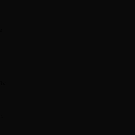
 e
íba.
no