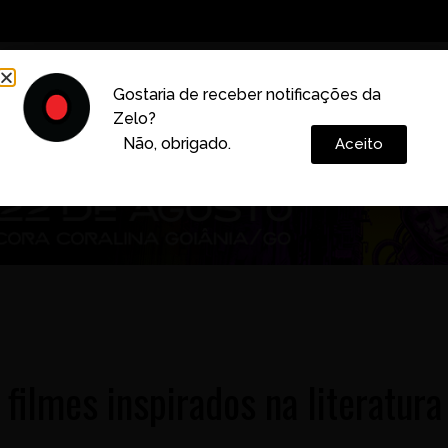
Decoração
Vida e Estilo
Cotidiano
Cultura
Gostaria de receber notificações da
Zelo?
Colunas
Não, obrigado.
Aceito
 filmes inspirados na literatura