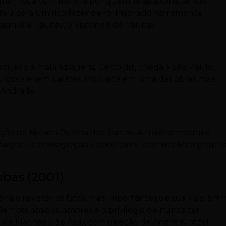
 uma moça com malária por quem se apaixona, sendo
teu para um rico fazendeiro. Inspirado no romance
cragnolle Taunay, o Visconde de Taunay.
tuado a malandragens. Certo dia, chega a São Paulo,
uiçoso e sem caráter. Inspirada em uma das obras mais
 Andrade.
o de Nelson Pereira dos Santos. A história mostra a
argas e a perseguição a opositores, dentre eles o própri
bas (2001)
ia e revisitar os fatos mais importantes de sua vida, a fi
relembra amigos, amores e o privilégio de nunca ter
ma de Machado de Assis, com direção de André Klotzel.