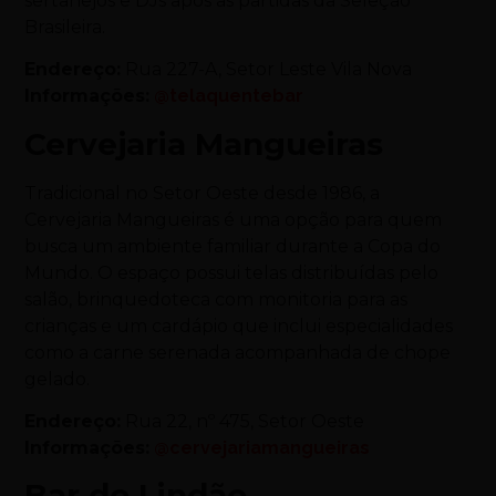
sertanejos e DJs após as partidas da Seleção
Brasileira.
Endereço:
Rua 227-A, Setor Leste Vila Nova
Informações:
@telaquentebar
Cervejaria Mangueiras
Tradicional no Setor Oeste desde 1986, a
Cervejaria Mangueiras é uma opção para quem
busca um ambiente familiar durante a Copa do
Mundo. O espaço possui telas distribuídas pelo
salão, brinquedoteca com monitoria para as
crianças e um cardápio que inclui especialidades
como a carne serenada acompanhada de chope
gelado.
Endereço:
Rua 22, nº 475, Setor Oeste
Informações:
@cervejariamangueiras
Bar do Lindão