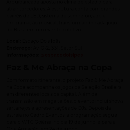
Arquibancada aposta no clima de estádio para
atrair torcedores. A estrutura conta com grandes
painéis de LED, sistema de som reforçado e
programação musical, transformando cada jogo
do Brasil em um evento coletivo.
Local:
Espaço Dois Ipês
Endereço:
Av. G-2, 331, Setor Sul
Informações:
@espacodoisipes
Faz & Me Abraça na Copa
Com formato itinerante, o projeto Faz & Me Abraça
na Copa acompanha os jogos da Seleção Brasileira
em diferentes locais da capital. Além da
transmissão em mega telões, o evento inclui shows
sertanejos e apresentações de DJs. Depois da
estreia no Cedro Eventos, a programação segue
para o WTC Goiânia, no dia 19 de junho, e para a
Orla Armação, em 24 de junho.