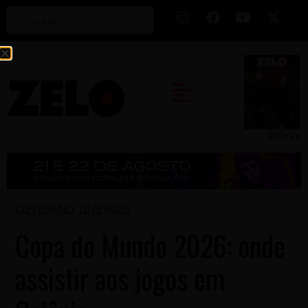
Zelo 53
COTIDIANO
,
DIVERSOS
Copa do Mundo 2026: onde
assistir aos jogos em