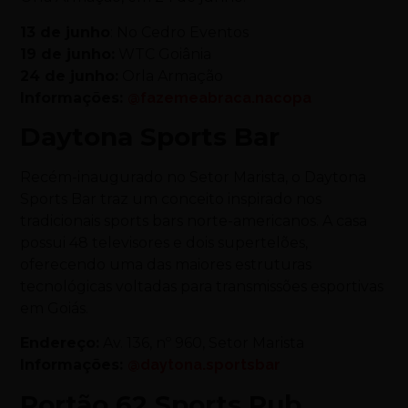
13 de junho
: No
Cedro Eventos
19 de junho:
WTC Goiânia
24 de junho:
Orla Armação
Informações:
@fazemeabraca.nacopa
Daytona Sports Bar
Recém-inaugurado no Setor Marista, o Daytona
Sports Bar traz um conceito inspirado nos
tradicionais sports bars norte-americanos. A casa
possui 48 televisores e dois supertelões,
oferecendo uma das maiores estruturas
tecnológicas voltadas para transmissões esportivas
em Goiás.
Endereço:
Av. 136, nº 960, Setor Marista
Informações:
@daytona.sportsbar
Portão 62 Sports Pub