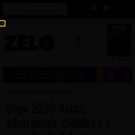
Zelo 53
COTIDIANO
,
DESTAQUES ZELO
Copa 2026: datas,
adversários, cidades e o