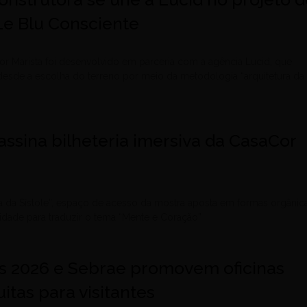
Le Blu Consciente
 Marista foi desenvolvido em parceria com a agência Lucid, que
esde a escolha do terreno por meio da metodologia “arquitetura da
ssina bilheteria imersiva da CasaCor
da Sístole”, espaço de acesso da mostra aposta em formas orgânica
dade para traduzir o tema “Mente e Coração”
s 2026 e Sebrae promovem oficinas
uitas para visitantes