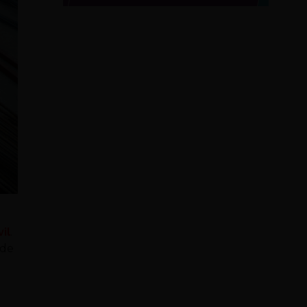
il
.
 de
o