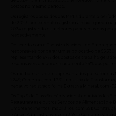
de 2024, foram criados 5.300 empregos, número pró
postos no mesmo período.
Os registros dos saldos das MPEs durante o perío
de 2023, por exemplo registrou a maior queda nega
2024 registrando os melhores panoramas das pesquisa
respectivamente.
De acordo com o Cadastro Nacional de Empregado
responsáveis por gerar um saldo positivo de 55.53
representando 67% dos postos de trabalho gerados
responsáveis por aproximadamente 25% dos postos
Os melhores números apresentados por setor nas M
1.245; Comércio, com 1.231; Indústria da Transform
negativo registrado foi na Extrativa Mineral, com -32
Os Top 5 da Classificação Nacional de Atividades E
Restaurantes e outros Serviços de Alimentação e B
Empreendimentos Imobiliários, com 391; Construção 
e Apoio Administrativo, com 349; e Comércio Varej