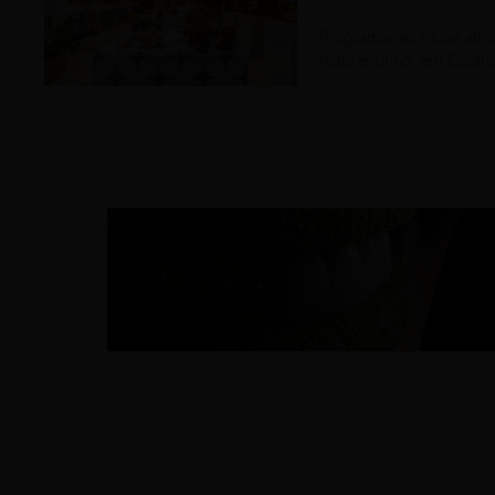
maio 12, 2026
Programação reúne ativid
maio e junho, em Goiâni