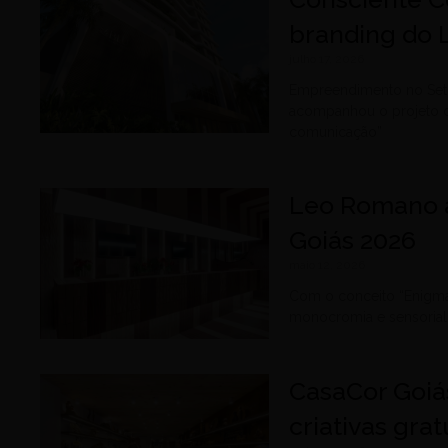
branding do 
julho 17, 2026
Empreendimento no Setor
acompanhou o projeto d
comunicação”
Leo Romano a
Goiás 2026
maio 12, 2026
Com o conceito “Enigma 
monocromia e sensoriali
CasaCor Goiá
criativas grat