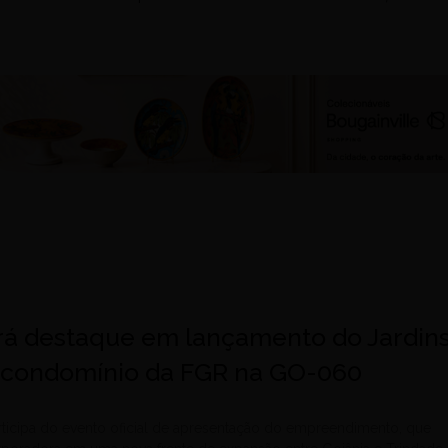
rá destaque em lançamento do Jardin
o condomínio da FGR na GO-060
icipa do evento oficial de apresentação do empreendimento, que