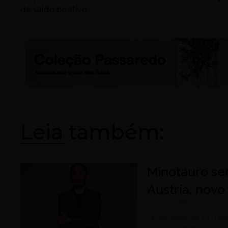
de saldo positivo.
Leia também:
Minotauro se
Áustria, nov
julho 30, 2026
Ex-campeão do UFC part