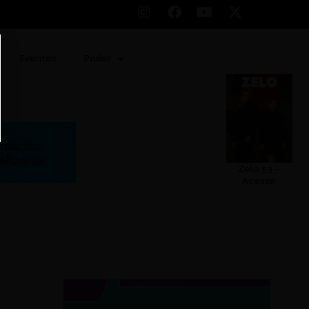
Eventos
Poder
Zelo 53 –
Acesse