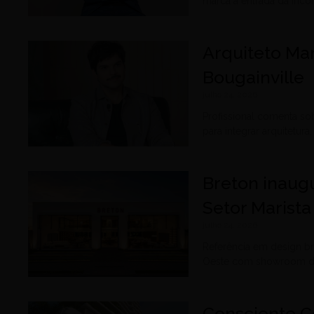
marca a entrada da inco
Arquiteto Mar
Bougainville
julho 24, 2026
Profissional comenta s
para integrar arquitetur
Breton inaugu
Setor Marist
julho 24, 2026
Referência em design br
Oeste com showroom ded
Consciente Co