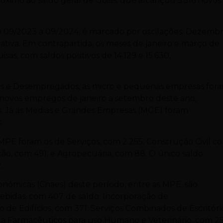
ximo ao saldo geral de Goiás, que alcançou 5.516 novos
do 09/2023 a 09/2024, é marcado por oscilações. Dezemb
tiva. Em contrapartida, os meses de janeiro e março de
s, com saldos positivos de 14.129 e 15.630,
s e Desempregados, as micro e pequenas empresas for
0 novos empregos de janeiro a setembro deste ano,
. Já as Médias e Grandes Empresas (MGE) foram
.
PE foram os de Serviços, com 2.255; Construção Civil c
ação, com 491; e Agropecuária, com 88. O único saldo
.
conômicas (Cnaes) deste período, entre as MPE, são
ebidas, com 407 de saldo; Incorporação de
de Edifícios, com 371; Serviços Combinados de Escritóri
ista Farmacêuticos para uso Humano e Veterinário, com 2