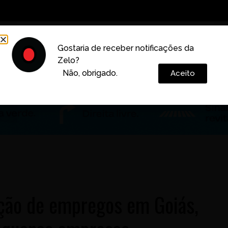
Decoração
Vida e Estilo
Cotidiano
Cultura
Gostaria de receber notificações da
Zelo?
Colunas
Não, obrigado.
Aceito
ação de empregos em Goiás,