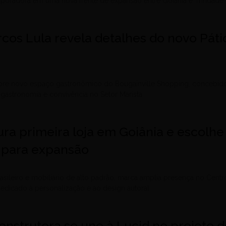
rporadora em uma nova frente de expansão entre Goiânia e Trindade
cos Lula revela detalhes do novo Páti
obre novo espaço gastronômico do Bougainville Shopping, concebid
a, gastronomia e convivência no Setor Marista
ra primeira loja em Goiânia e escolhe
a para expansão
asileiro e mobiliário de alto padrão, marca amplia presença no Centr
icado à personalização e ao design autoral
nstrutora se une à Lucid no projeto 