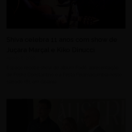
Shiva celebra 11 anos com show de
Juçara Marçal e Kiko Dinucci
agosto 6, 2026
Espaço recebe show do álbum Padê, apresentação
de Pedro Constantino e a Festa Felamacumbia neste
sábado (8), em Goiânia