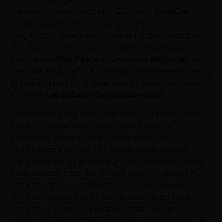
No ano em que completa 35 anos, a
CasaCor
,
maior experiência do viver das Américas, leva a
edição comemorativa de sua principal mostra, que
acontece de 21 de junho a 28 de agosto, para o
coração de
São Paulo
: o
Conjunto Nacional
, na
Avenida Paulista. Um dos mais importantes marcos
arquitetônicos da cidade, que foi projetado há 63
anos pelo
arquiteto David Libeskind
.
Vencedor de um concurso aberto, o então jovem
arquiteto paranaense propôs um grande
complexo urbano, que mescla espaços
residenciais e comerciais. Inaugurava-se assim,
uma nova era na avenida, então conhecida pelos
casarões ecléticos dos barões do café. Inovador, o
projeto continua celebrado em todo o mundo,
por estar no centro pulsante de arte, cultura,
arquitetura, gastronomia, entretenimento,
comercio e sustentabilidade. “As metrópoles estão