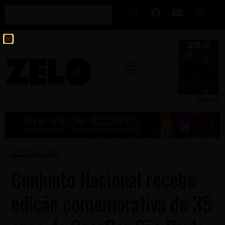
Zelo 53
DECORAÇÃO
Conjunto Nacional recebe
edição comemorativa de 35