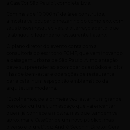
a CasaCor São Paulo”, completa Livia.
Com mais de 10.000m² de área construída,
a mostra vai ocupar o mezanino do complexo, com
seus brises inesquecíveis, e o terraço aberto, que
já abrigou o legendário restaurante Fasano.
O plano diretor do evento conta com a
consultoria do escritório FGMF, que vem inovando
a paisagem urbana de São Paulo. A implantação
deve surpreender ao acomodar os estúdios e lofts,
ilhas de bem-estar e operações de restaurante,
bar e café, num espaço tão emblemático da
arquitetura moderna.
“Escolhemos, pela primeira vez, estar num grande
corredor cultural, um espaço que vai encantar
quem já conhece a mostra, mas que também vai
aproximar a CasaCor de um novo público, mais
diverso e plural.”, diz André Secchin, Diretor Geral