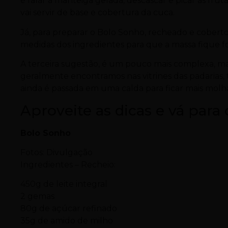
é ralar a manteiga gelada, descascar e picar as fru
vai servir de base e cobertura da cuca.
Já, para preparar o Bolo Sonho, recheado e cobert
medidas dos ingredientes para que a massa fique 
A terceira sugestão, é um pouco mais complexa, ma
geralmente encontramos nas vitrines das padarias,
ainda é passada em uma calda para ficar mais molh
Aproveite as dicas e vá para 
Bolo Sonho
Fotos: Divulgação
Ingredientes – Recheio:
450g de leite integral
2 gemas
80g de açúcar refinado
35g de amido de milho