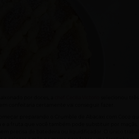
paixonado por doces, a
chef Cecília Victorio
selecionou três
m confeitaria certamente vai conseguir fazer.
omeçar preparando o Crumble de Abacaxi com Coco q
ga e a fruta que você também pode substituir por maçãs,
nem precisa de batedeira ou liquidificador. O único traba