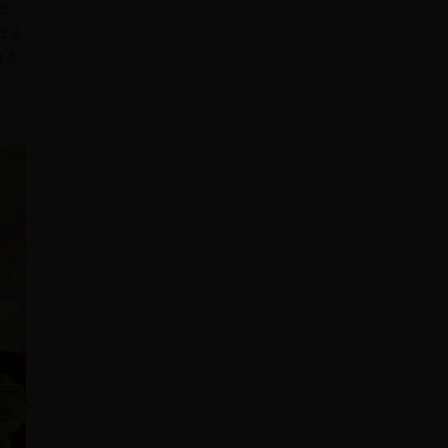
to
a e
o a