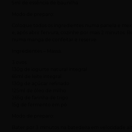
5ml de essência de baunilha
Modo de preparo:
Coloque todos os ingredientes numa panela e mexa
e, após abrir fervura, cozinhe por mais 2 minutos.
numa manga de confeitar e reserve.
Ingredientes – Massa:
3 ovos
130g de iogurte natural integral
65ml de leite integral
130g de açúcar refinado
125ml de óleo de milho
265g de farinha de trigo
15g de fermento em pó
Modo de preparo:
Bater por 3 minutos na batedeira em velocidade alta 