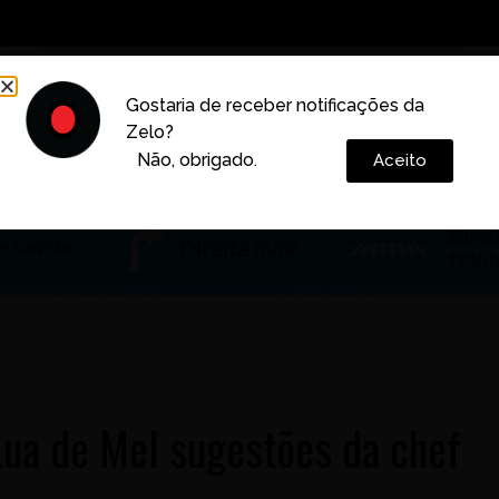
Decoração
Vida e Estilo
Cotidiano
Cultura
Gostaria de receber notificações da
Zelo?
Colunas
Não, obrigado.
Aceito
Lua de Mel sugestões da chef