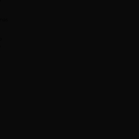
e
 nas
e
e