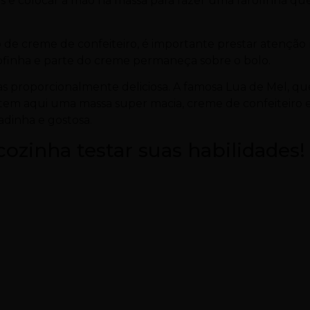
tas e colocar a mão na massa para fazer uma farofinha qu
o de creme de confeiteiro, é importante prestar atenção
fofinha e parte do creme permaneça sobre o bolo.
s proporcionalmente deliciosa. A famosa Lua de Mel, qu
 tem aqui uma massa super macia, creme de confeiteiro 
adinha e gostosa.
cozinha testar suas habilidades!