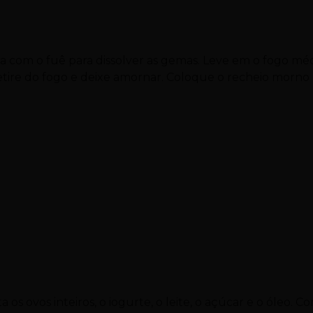
 com o fuê para dissolver as gemas. Leve em o fogo mé
 Retire do fogo e deixe amornar. Coloque o recheio morno
os ovos inteiros, o iogurte, o leite, o açúcar e o óleo. C