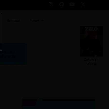
Eventos
Poder
Zelo 53 –
Acesse