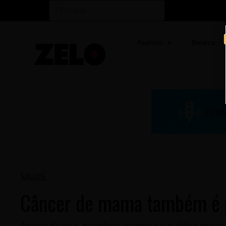
Fashion
Beleza
SAÚDE
Câncer de mama também é
Apesar de raro, neoplasia acomete o público mascu