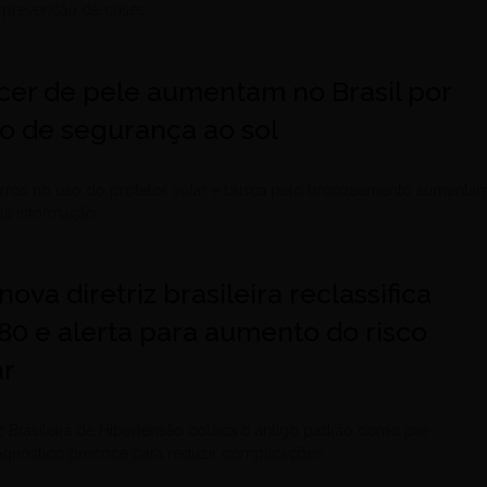
 à prevenção de crises
cer de pele aumentam no Brasil por
ão de segurança ao sol
 erros no uso do protetor solar e busca pelo bronzeamento aumenta
a informação
ova diretriz brasileira reclassifica
80 e alerta para aumento do risco
ar
iz Brasileira de Hipertensão coloca o antigo padrão como pré-
iagnóstico precoce para reduzir complicações