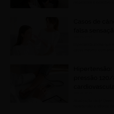
respiratória e incentivo
Casos de cân
falsa sensaç
abril 23, 2026
Especialista afirma que
casos mesmo com ampl
Hipertensão: n
pressão 120/
cardiovascul
abril 16, 2026
Atualização da 9ª Diretr
hipertensão e reforça d