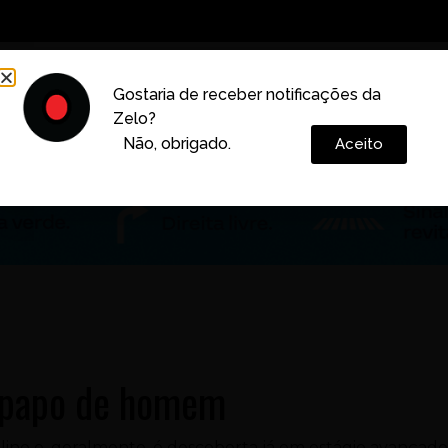
Decoração
Vida e Estilo
Cotidiano
Cultura
Gostaria de receber notificações da
Zelo?
Colunas
Não, obrigado.
Aceito
 papo de homem
lino e, geralmente, é descoberta já em estágio avançado