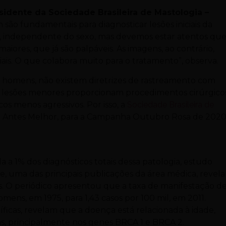
sidente da Sociedade Brasileira de Mastologia –
são fundamentais para diagnosticar lesões iniciais da
, independente do sexo, mas devemos estar atentos qu
maiores, que já são palpáveis. As imagens, ao contrário,
iais. O que colabora muito para o tratamento”, observa.
 homens, não existem diretrizes de rastreamento com
s lesões menores proporcionam procedimentos cirúrgico
os menos agressivos. Por isso, a
Sociedade Brasileira de
 Antes Melhor, para a Campanha Outubro Rosa de 2020
1% dos diagnósticos totais dessa patologia, estudo
 uma das principais publicações da área médica, revela
. O periódico apresentou que a taxa de manifestação d
mens, em 1975, para 1,43 casos por 100 mil, em 2011.
ficas, revelam que a doença está relacionada à idade,
s, principalmente nos genes BRCA 1 e BRCA 2.