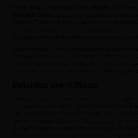
Frank Braga, mastologista do INGOH
e atual
pre
Regional Goiás
, ressalta que os exames de imagem 
doença. “É essencial fazer o autoexame das mamas
essa avaliação física detecta apenas aquelas lesões 
conseguem identificar lesões ainda em estágios inic
Apesar da importância dos exames de imagem para
mamografia para eles. Os médicos ressaltam que a
menos invasivos e tratamentos quimio e radioterápic
Mastologia – Regional Goiás
trabalha o tema Quanto
Estudos científicos
Embora o câncer de mama em homens corresponda a 
divulgado no The New England Journal of Medicine,
que a incidência tem aumentado ao longo dos anos
câncer de mama saltou de 0,85 casos por 100 mil ho
Números esses que, de acordo com pesquisas cientí
fatores ambientais, hormonais e mutações genética