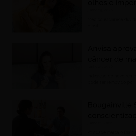
olhos e impo
junho 25, 2026
Médico esclarece dúvid
Brasil
Anvisa aprova
câncer de m
junho 23, 2026
Indicação do novo reméd
pode ser removido por c
Bougainville
conscientiza
junho 21, 2026
Atividade marca o Dia 