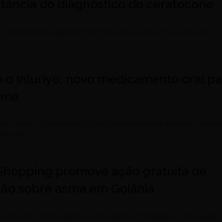
rtância do diagnóstico do ceratocone
as sobre doença que acomete cerca de 150 mil pessoas por ano no
 o Inluriyo, novo medicamento oral p
ama
io, Inluriyo, é para adultos com tumor localmente avançado, que n
irurgia
 Shopping promove ação gratuita de
ção sobre asma em Goiânia
Nacional de Controle da Asma com exames, orientações sobre saúde