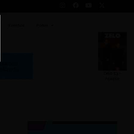
Eventos
Poder
Zelo 53 –
Acesse
.