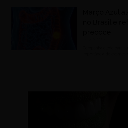
Março Azul al
no Brasil e r
precoce
março 9, 2026
Campanha alerta para au
importância de exames 