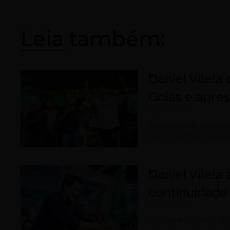
Leia também:
Daniel Vilela
Goiás e apre
agosto 6, 2026
Convenção da coligação
Luiz do Carmo como can
Daniel Vilela
continuidade
agosto 5, 2026
Governador destaca prop