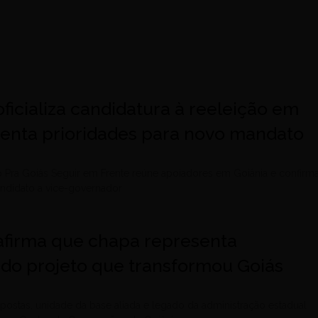
 oficializa candidatura à reeleição em
senta prioridades para novo mandato
 Pra Goiás Seguir em Frente reúne apoiadores em Goiânia e confirm
didato a vice-governador
 afirma que chapa representa
 do projeto que transformou Goiás
ostas, unidade da base aliada e legado da administração estadual