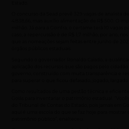
Estado.
O concurso da Sead prevê 329 vagas de analista d
4.838,66, mais auxílio alimentação de R$ 500. O i
milhão. Já para a Goinfra, o certame terá 10 vagas 
caso, a repercussão é de R$ 1,7 milhão, por ano, nos
que as nomeações sejam feitas entre junho de 202
órgãos públicos estaduais.
Segundo o governador Ronaldo Caiado, a qualificaç
aplicação dos recursos que são pagos pelo cidadão
governo, construído com muita transparência e re
para superar o que ficou defasado, jogado, largado
Como resultados de uma gestão técnica e eficiente
Goiás para inventariar o patrimônio estadual. “Você
do Tribunal de Contas do Estado, pois jamais em Goi
aqui é uma escola do que se faz hoje para mostrar
patrimônio público”, enalteceu.