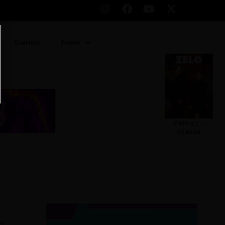
Eventos
Poder
Zelo 53 –
Acesse
o