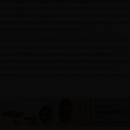
contemplam as áreas centrais de gestão como patrimôni
ento e tesouro estadual. Os aprovados poderão atuar e
necessidade averiguada pela Sead. As áreas abrangidas 
 contratos; gestão e desenvolvimento de pessoas; tecnolo
de e orçamento do tesouro estadual.
concursos são um “legado estruturante” que ficarão com
m setores em que nunca antes foram contemplados com
oiás, é inédito na administração pública brasileira”,
 grandes parcelas do orçamento estadual como gestão 
s pelo secretário como áreas cujos certames são os
ntender que isso aqui é o maior exemplo de respeito à co