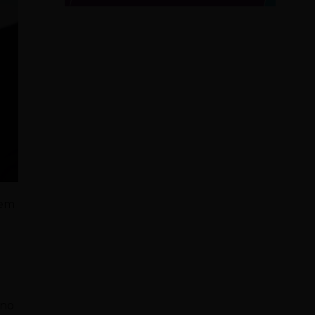
vem
 no