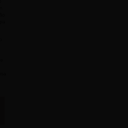
o
m
são
gia
o
de
isa