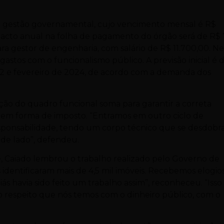
e gestão governamental, cujo vencimento mensal é R$
mpacto anual na folha de pagamento do órgão será de R$ 
para gestor de engenharia, com salário de R$ 11.700,00. N
 gastos com o funcionalismo público. A previsão inicial é 
2 e fevereiro de 2024, de acordo com a demanda dos
ão do quadro funcional soma para garantir a correta
 em forma de imposto. “Entramos em outro ciclo de
sponsabilidade, tendo um corpo técnico que se desdobr
 de lado”, defendeu.
, Caiado lembrou o trabalho realizado pelo Governo de
s identificaram mais de 4,5 mil imóveis. Recebemos elogio
ás havia sido feito um trabalho assim”, reconheceu. “Isso
 o respeito que nós temos com o dinheiro público, com o