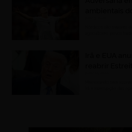
Adversária e
ambientais do
julho 3, 2026
Nórdicos são maiores do
agricultores, povos tradi
Irã e EUA an
reabrir Estre
junho 15, 2026
Memorando será assinado
Irã e interrupção das op