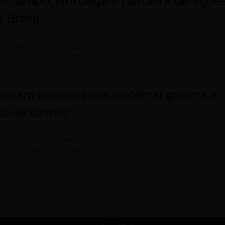
m campo, Noruega é parceira de açõe
 Brasil
adores do Fundo Amazônia, que já financiou mais de 650 iniciativas
cionais, cientistas e órgãos ambientais
unciam acordo para encerrar guerra e
ito de Ormuz
 na Suíça e estabelece cessar-fogo imediato, fim do bloqueio naval
erações militares no Líbano