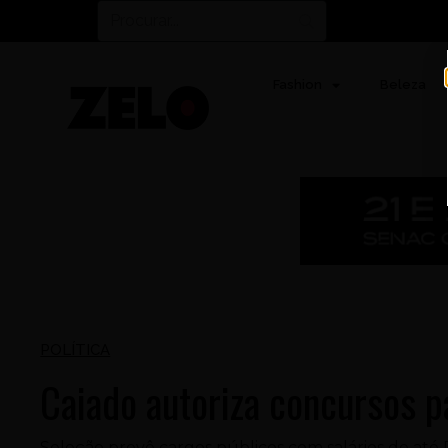
Fashion
Beleza
POLÍTICA
Caiado autoriza concursos 
Seleção prevê cargos públicos com salários de até