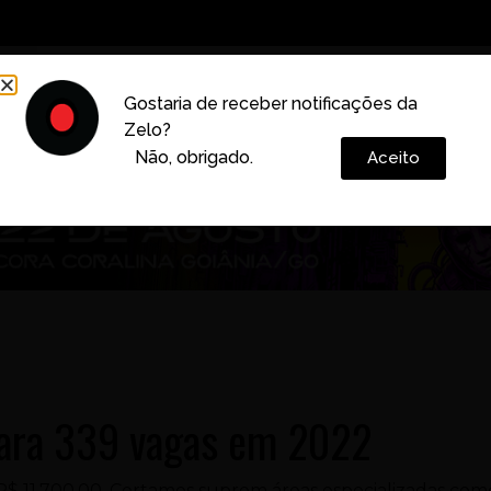
Decoração
Vida e Estilo
Cotidiano
Cultura
Gostaria de receber notificações da
Zelo?
Colunas
Não, obrigado.
Aceito
para 339 vagas em 2022
 R$ 11.700,00. Certames suprem áreas especializadas com