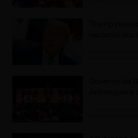
durante evento realiza
Trump prorro
nacional dos 
julho 28, 2026
Decisão publicada pela
ordem executiva baseada
Governo de G
Anhanguera 
julho 22, 2026
Cerimônia integrou as 
transferência simbólica 