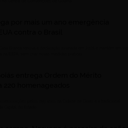
do no Centro de Convenções de Goiânia
ga por mais um ano emergência
EUA contra o Brasil
 Casa Branca renova a declaração assinada em 2025 e mantém em vig
 na IEEPA, sem criar novas medidas práticas
oiás entrega Ordem do Mérito
a 220 homenageados
comemorações pelos 299 anos da Cidade de Goiás e a tradicional
da Capital do Estado