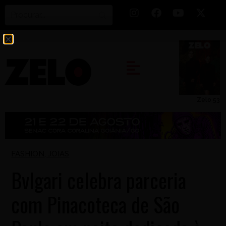
Zelo 53
FASHION
,
JOIAS
Bvlgari celebra parceria
com Pinacoteca de São