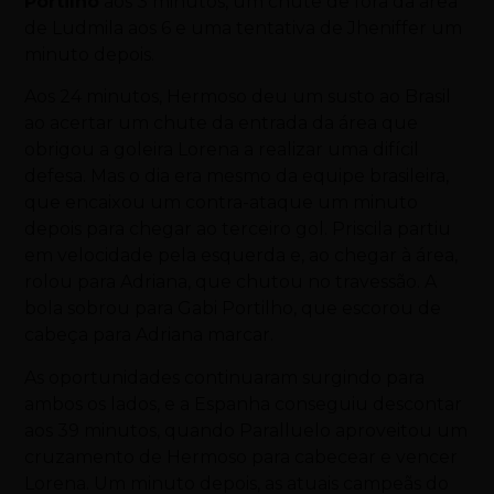
Portilho
aos 3 minutos, um chute de fora da área
de Ludmila aos 6 e uma tentativa de Jheniffer um
minuto depois.
Aos 24 minutos, Hermoso deu um susto ao Brasil
ao acertar um chute da entrada da área que
obrigou a goleira Lorena a realizar uma difícil
defesa. Mas o dia era mesmo da equipe brasileira,
que encaixou um contra-ataque um minuto
depois para chegar ao terceiro gol. Priscila partiu
em velocidade pela esquerda e, ao chegar à área,
rolou para Adriana, que chutou no travessão. A
bola sobrou para Gabi Portilho, que escorou de
cabeça para Adriana marcar.
As oportunidades continuaram surgindo para
ambos os lados, e a Espanha conseguiu descontar
aos 39 minutos, quando Paralluelo aproveitou um
cruzamento de Hermoso para cabecear e vencer
Lorena. Um minuto depois, as atuais campeãs do