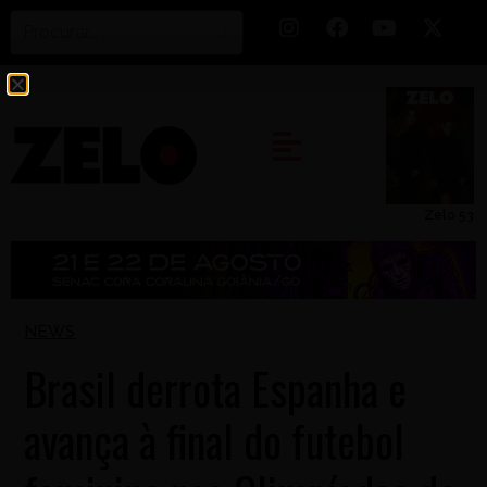
Zelo 53
NEWS
Brasil derrota Espanha e
avança à final do futebol