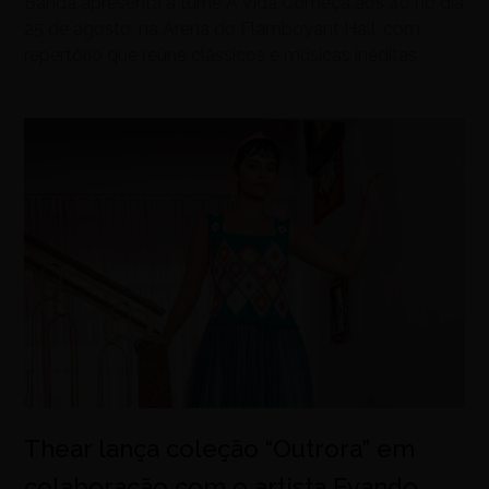
Banda apresenta a turnê A Vida Começa aos 40 no dia
25 de agosto, na Arena do Flamboyant Hall, com
repertório que reúne clássicos e músicas inéditas
Thear lança coleção “Outrora” em
colaboração com o artista Evando