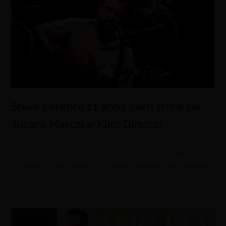
Shiva celebra 11 anos com show de
Juçara Marçal e Kiko Dinucci
agosto 6, 2026
Espaço recebe show do álbum Padê, apresentação
de Pedro Constantino e a Festa Felamacumbia neste
sábado (8), em Goiânia