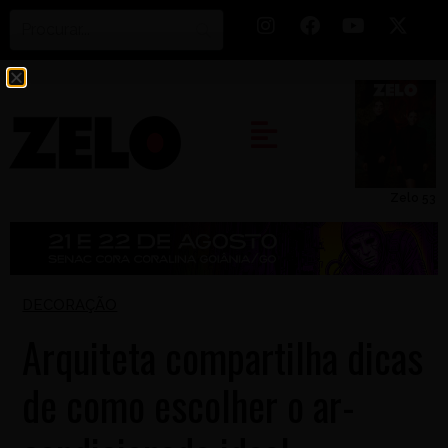
Zelo 53
DECORAÇÃO
Arquiteta compartilha dicas
de como escolher o ar-