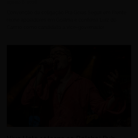
agosto 6, 2026
Convenção da coligação Pra Goiás Seguir em Frente
reúne apoiadores em Goiânia e confirma Luiz do
Carmo como candidato a vice-governador