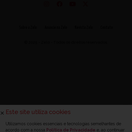
Sobre a Zelo
Anuncie na Zelo
Revista Zelo
Contato
© 2025 - Zelo - Todos os direitos reservados.
Este site utiliza cookies
Utilizamos cookies essenciais e tecnologias semelhantes de
acordo com a nossa
Política de Privacidade
e, ao continuar