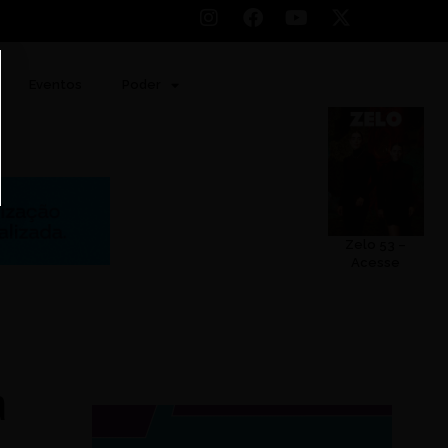
Eventos
Poder
Zelo 53 –
Acesse
a