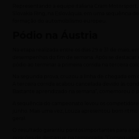
Representando a equipe italiana Cram Motorsport, 
Slovakia Ring, na Eslováquia, em uma sequência de
formação do automobilismo europeu.
Pódio na Áustria
Na etapa realizada entre os dias 29 e 31 de maio,
desempenhos do fim de semana. Após se destacar nos
pódio ao terminar a primeira corrida na terceira col
Na segunda prova, cruzou a linha de chegada em q
A terceira corrida acabou cancelada devido às condi
Bastante aprendizado na semana”, comemorou o pil
A sequência do campeonato levou os competidores ao
junho. Mais uma vez, Louza apresentou bom ritmo de
geral.
O resultado garantiu pontos importantes para a t
posições de destaque na temporada. “Conseguimos