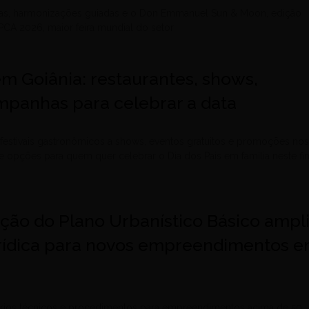
stas, harmonizações guiadas e o Don Emmanuel Sun & Moon, edição
 PCA 2026, maior feira mundial do setor
em Goiânia: restaurantes, shows,
mpanhas para celebrar a data
festivais gastronômicos a shows, eventos gratuitos e promoções no
e opções para quem quer celebrar o Dia dos Pais em família neste fi
ão do Plano Urbanístico Básico ampl
rídica para novos empreendimentos 
térios técnicos e procedimentos para empreendimentos acima de 50