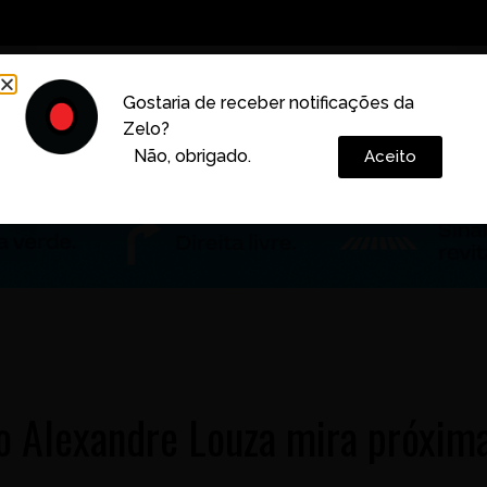
Decoração
Vida e Estilo
Cotidiano
Cultura
Gostaria de receber notificações da
Zelo?
Colunas
Não, obrigado.
Aceito
no Alexandre Louza mira próxim