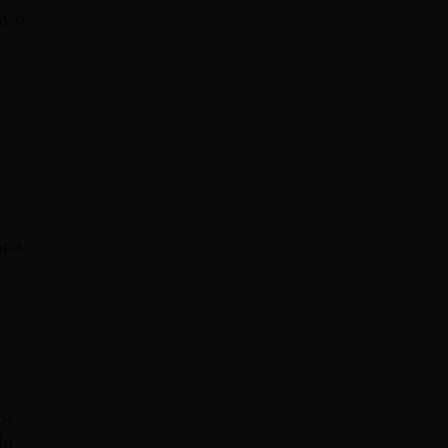
a, e
apa.
or
do