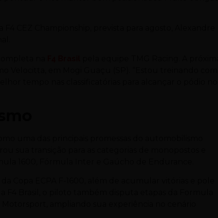
.
a F4 CEZ Championship, prevista para agosto, Alexandre
al.
 completa na
F4 Brasil
pela equipe TMG Racing. A próxim
mo Velocitta, em Mogi Guaçu (SP). “Estou treinando com
lhor tempo nas classificatórias para alcançar o pódio no
ismo
mo uma das principais promessas do automobilismo
erou sua transição para as categorias de monopostos e
ula 1600, Fórmula Inter e Gaúcho de Endurance.
 da Copa ECPA F-1600, além de acumular vitórias e pole
a F4 Brasil, o piloto também disputa etapas da Formula
 Motorsport, ampliando sua experiência no cenário