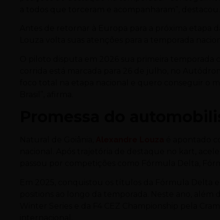
a todos que torceram e acompanharam”, destacou
Antes de retornar à Europa para a próxima etapa d
Louza volta suas atenções para a temporada nacion
O piloto disputa em 2026 sua primeira temporada
corrida está marcada para 26 de julho, no Autódro
foco total na etapa nacional e quero conseguir o me
Brasil”, afirma.
Promessa do automobil
Natural de Goiânia,
Alexandre Louza
é apontado co
nacional. Após trajetória de destaque no kart, acel
passou por competições como Fórmula Delta, Fórm
Em 2025, conquistou os títulos da Fórmula Delta e
positions ao longo da temporada. Neste ano, além d
Winter Series e da F4 CEZ Championship pela Cram
internacional.