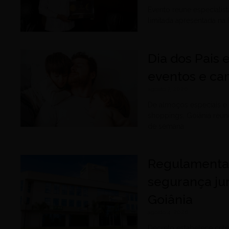
Evento reúne especiali
limitada apresentada na
Dia dos Pais 
eventos e ca
agosto 7, 2026
De almoços especiais e 
shoppings, Goiânia reún
de semana
Regulamentaç
segurança ju
Goiânia
agosto 4, 2026
Decreto estabelece cri