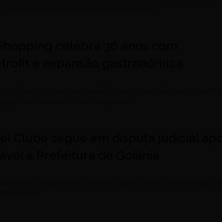
r a integração do planejamento urbano da capital
 Shopping celebra 36 anos com
trofit e expansão gastronômica
omocional com peça da coleção Passaredo, anuncia nova campanha
rea gastronômica com o Pátio Bougainville
ei Clube segue em disputa judicial ap
ável à Prefeitura de Goiânia
apropriação ainda não foi concluída, já que o valor da indenização s
ção judicial