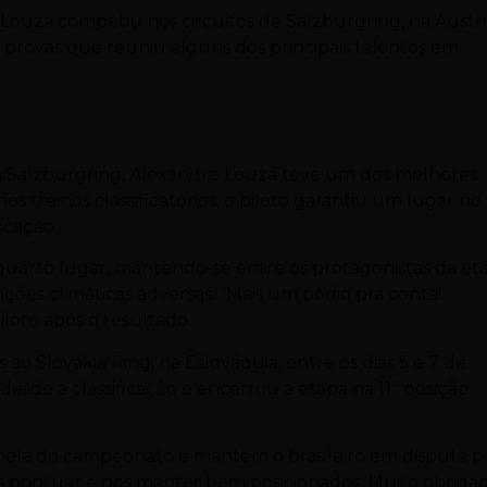
Louza competiu nos circuitos de Salzburgring, na Áustri
 provas que reuniu alguns dos principais talentos em
 em Salzburgring, Alexandre Louza teve um dos melhores
 treinos classificatórios, o piloto garantiu um lugar no
ocação.
uarto lugar, mantendo-se entre os protagonistas da et
ções climáticas adversas. “Mais um pódio pra conta!
oto após o resultado.
 Slovakia Ring, na Eslováquia, entre os dias 5 e 7 de
sde a classificação e encerrou a etapa na 11ª posição
abela do campeonato e mantém o brasileiro em disputa p
 pontuar e nos manter bem posicionados. Muito obriga