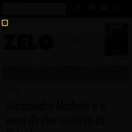
Zelo 53
MODA
Alessandro Michele é o
novo diretor criativo da