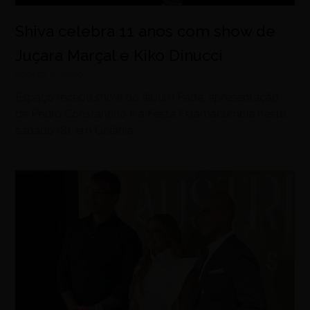
Shiva celebra 11 anos com show de
Juçara Marçal e Kiko Dinucci
agosto 6, 2026
Espaço recebe show do álbum Padê, apresentação
de Pedro Constantino e a Festa Felamacumbia neste
sábado (8), em Goiânia