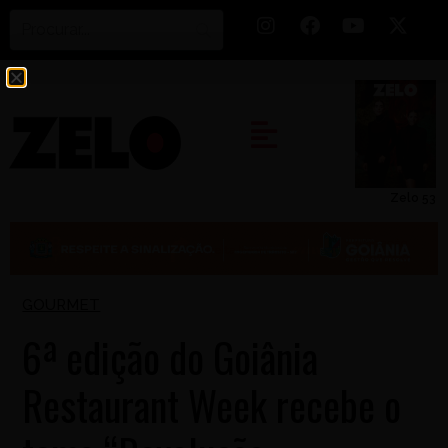
Zelo 53
GOURMET
6ª edição do Goiânia
Restaurant Week recebe o